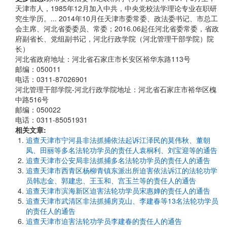
天津市人，1985年12月加入中共，中央党校法学理论专业在职研
究生学历。... 2014年10月任天津市委常委、政法委书记、市总工
会主席、河北省委委员、常委；2016.06起任河北省委常委，省政
府副省长、党组副书记，河北行政学院（河北管理干部学院）院
长）
河北省政府地址：河北省石家庄市长安区裕华东路113号
邮编：050011
电话：0311-87026901
河北管理干部学院-河北行政学院地址：河北省石家庄市裕华区槐
中路516号
邮编：050022
电话：0311-85051931
相关文章:
追查天津市宁河县非法抓捕依法起诉江泽民的莫伟秋、董朝
凤、田丽等多名法轮功学员的责任人袁桐利、刘宝迎等的通告
追查天津市公安局非法抓捕多名法轮功学员的责任人的通告
追查天津市西青区杨柳青镇东派出所迫害依法诉江的法轮功学
员韩志金、郭建忠、王玉和、宫玉兰等的责任人的通告
追查天津市滨海新区迫害法轮功学员宋惠婵的责任人的通告
追查天津市武清区非法抓捕房克山、李建春等13名法轮功学员
的责任人的通告
追查天津市迫害法轮功学员李建春的责任人的通告