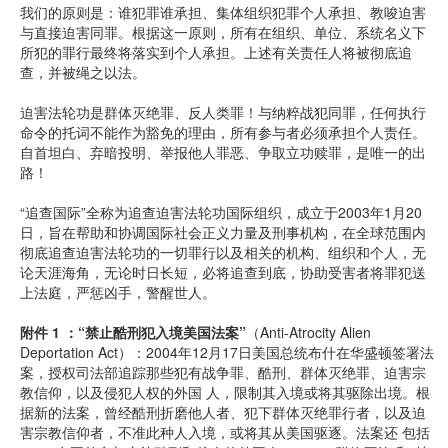
我们的原则是：谁犯罪谁承担、集体组织犯罪个人承担、教唆迫害
与直接迫害同罪。根据这一原则，所有在组织、单位、系统名义下
所犯的罪行最终将落实到个人承担。上述有关责任人将被彻底追
查，并被绳之以法。
迫害法轮功是群体灭绝罪、反人类罪！与纳粹战犯同罪，任何执行
命令的托词不能作为豁免的理由，所有参与者必须承担个人责任。
自首坦白、弃暗投明、举报他人罪恶、争取立功赎罪，是唯一的出
路！
“追查国际”全称为追查迫害法轮功国际组织，成立于2003年1月20
日，旨在帮助和协调国际社会正义力量及刑事机构，在全球范围内
彻底追查迫害法轮功的一切罪行以及相关的机构、组织和个人，无
论天涯海角，无论时日长短，必将追查到底，协助受害者将罪犯送
上法庭，严惩凶手，警醒世人。
附件 1 ：“禁止酷刑犯入境美国法案”
（Anti-Atrocity Alien
Deportation Act）：2004年12月17日美国总统布什在华盛顿签署法
案，授权司法部追踪那些犯有战争罪、酷刑、群体灭绝罪、迫害宗
教信仰，以及侵犯人权的外国 人，限制其入境或将其驱除出境。根
据新的法案，曾经酷刑折磨他人者、犯下群体灭绝罪行者，以及迫
害宗教信仰者，不准此种人入境，或将其从美国驱逐。法案还 包括