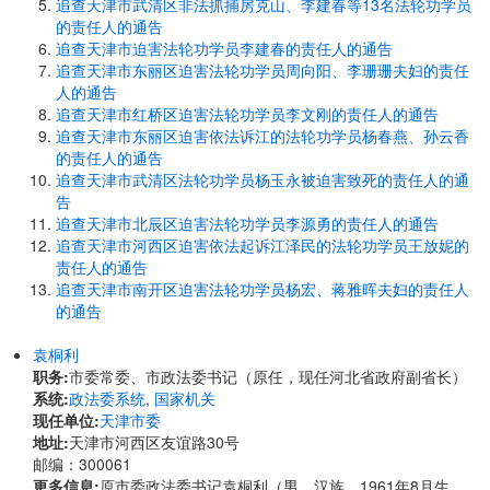
追查天津市武清区非法抓捕房克山、李建春等13名法轮功学员
的责任人的通告
追查天津市迫害法轮功学员李建春的责任人的通告
追查天津市东丽区迫害法轮功学员周向阳、李珊珊夫妇的责任
人的通告
追查天津市红桥区迫害法轮功学员李文刚的责任人的通告
追查天津市东丽区迫害依法诉江的法轮功学员杨春燕、孙云香
的责任人的通告
追查天津市武清区法轮功学员杨玉永被迫害致死的责任人的通
告
追查天津市北辰区迫害法轮功学员李源勇的责任人的通告
追查天津市河西区迫害依法起诉江泽民的法轮功学员王放妮的
责任人的通告
追查天津市南开区迫害法轮功学员杨宏、蒋雅晖夫妇的责任人
的通告
袁桐利
职务:
市委常委、市政法委书记（原任，现任河北省政府副省长）
系统:
政法委系统
,
国家机关
现任单位:
天津市委
地址:
天津市河西区友谊路30号
邮编：300061
更多信息:
原市委政法委书记袁桐利（男，汉族，1961年8月生，