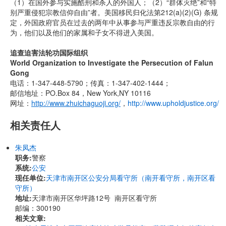
（1）在国外参与实施酷刑和杀人的外国人；（2）“群体灭绝”和“特
别严重侵犯宗教信仰自由”者。美国移民归化法第212(a)(2)(G) 条规
定，外国政府官员在过去的两年中从事参与严重违反宗教自由的行
为，他们以及他们的家属和子女不得进入美国。
追查迫害法轮功国际组织
World Organization to Investigate the Persecution of Falun
Gong
电话：1-347-448-5790；传真：1-347-402-1444；
邮信地址：PO.Box 84，New York,NY 10116
网址：
http://www.zhuichaguoji.org/
，
http://www.upholdjustice.org/
相关责任人
朱凤杰
职务:
警察
系统:
公安
现任单位:
天津市南开区公安分局看守所（南开看守所，南开区看
守所）
地址:
天津市南开区华坪路12号 南开区看守所
邮编：300190
相关文章: