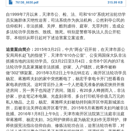
76138_6630.pdf
315.99 KB
自1999年7月以来，天津市公、检、法、司和“610”系统对法轮功学
员实施群体灭绝性迫害，司法系统作为执法机构，公然剥夺公民的
信仰权利，非法抓捕、关押、酷刑虐待、庭审、无罪判刑，造成众
多法轮功学员致伤、致残、致死。特别是警察等执法人员公开犯
罪。本组织从即日起对下述迫害案立案追查。
追查案由简介：
2015年3月2日，中共“两会”召开前，在天津市原公
安局局长赵飞的指使下，天津市“610办公室”、公安局国保大队非法
抓捕当地的法轮功学员。仅3月2日至3月4日，全市8个区内的37名
法轮功学员及家属被非法抓捕、抄家、入户骚扰，此事件被称
做“302”绑架案。2015年3月2日上午9点钟左右，南开区法轮功学员
杨宏、蒋雅晖夫妇的家中突然断电了，杨宏手拿电卡开门想看看自
家电表的情况。这时背后扑上来一个人把毫无准备的杨宏挟持并推
进房间，另一男子也闯进了房间。随后，有20多人蜂拥而入，非法
抄家，抄走笔记本电脑、光盘刻录塔、多台打印机等价值几万元的
私人物品。之后，杨宏、蒋雅晖夫妇被劫持到南开区华苑新城派出
所，后被非法关押在南开区看守所。2015年5月蒋雅晖夫妇均被非法
批捕。2016年1月8日上午9点，天津市南开区法院第三法庭非法庭
审蒋雅晖、杨宏夫妇。3位辩护律师出庭为杨宏夫妇作无罪辩护。律
师依据宪法指出信仰自由、修炼法轮功合法，迫害法轮功有罪，对