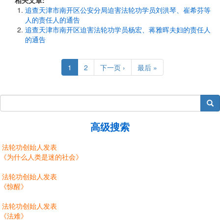
相关文章:
追查天津市南开区公安分局迫害法轮功学员刘洪琴、崔希芬等
人的责任人的通告
追查天津市南开区迫害法轮功学员杨宏、蒋雅晖夫妇的责任人
的通告
Pagination
Current
1
Page
2
Next
下一页 ›
Last
最后 »
page
page
page
搜索
高级搜索
法轮功创始人发表
《为什么人类是迷的社会》
法轮功创始人发表
《惊醒》
法轮功创始人发表
《法难》