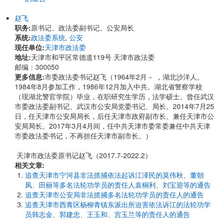
赵飞
职务:
原书记、政法委副书记、公安局长
系统:
政法委系统
,
公安
现任单位:
天津市政法委
地址:
天津市和平区常德道119号 天津市政法委
邮编：300050
更多信息:
市委政法委书记赵飞（1964年2月－ ，湖北沙洋人。
1984年8月参加工作，1986年12月加入中共。湖北省警察学校
（现湖北警官学院）毕业，在职研究生学历，法学硕士。曾任武汉
市委政法委副书记、武汉市公安局党委书记、局长。2014年7月25
日，任天津市公安局局长，后任天津市政府副市长、兼任天津市公
安局局长。2017年3月4月间，任中共天津市委常委兼任中共天津
市委政法委书记，不再担任天津市副市长。）
天津市政法委原书记赵飞（2017.7-2022.2）
相关文章:
追查天津市宁河县非法抓捕依法起诉江泽民的莫伟秋、董朝
凤、田丽等多名法轮功学员的责任人袁桐利、刘宝迎等的通告
追查天津市公安局非法抓捕多名法轮功学员的责任人的通告
追查天津市西青区杨柳青镇东派出所迫害依法诉江的法轮功学
员韩志金、郭建忠、王玉和、宫玉兰等的责任人的通告