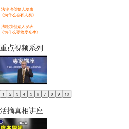
法轮功创始人发表
《为什么会有人类》
法轮功创始人发表
《为什么要救度众生》
重点视频系列
1
2
3
4
5
6
7
8
9
10
Previous
Next
活摘真相讲座