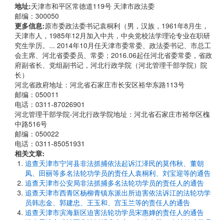
地址:
天津市和平区常德道119号 天津市政法委
邮编：300050
更多信息:
原市委政法委书记袁桐利（男，汉族，1961年8月生，
天津市人，1985年12月加入中共，中央党校法学理论专业在职研
究生学历。... 2014年10月任天津市委常委、政法委书记、市总工
会主席、河北省委委员、常委；2016.06起任河北省委常委，省政
府副省长、党组副书记，河北行政学院（河北管理干部学院）院
长）
河北省政府地址：河北省石家庄市长安区裕华东路113号
邮编：050011
电话：0311-87026901
河北管理干部学院-河北行政学院地址：河北省石家庄市裕华区槐
中路516号
邮编：050022
电话：0311-85051931
相关文章:
追查天津市宁河县非法抓捕依法起诉江泽民的莫伟秋、董朝
凤、田丽等多名法轮功学员的责任人袁桐利、刘宝迎等的通告
追查天津市公安局非法抓捕多名法轮功学员的责任人的通告
追查天津市西青区杨柳青镇东派出所迫害依法诉江的法轮功学
员韩志金、郭建忠、王玉和、宫玉兰等的责任人的通告
追查天津市滨海新区迫害法轮功学员宋惠婵的责任人的通告