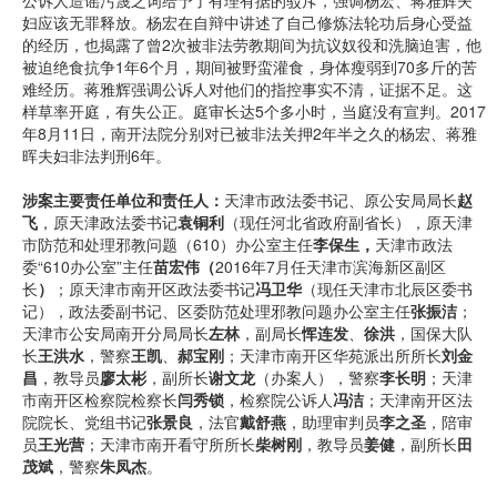
公诉人造谣污蔑之词给予了有理有据的驳斥，强调杨宏、蒋雅辉夫
妇应该无罪释放。杨宏在自辩中讲述了自己修炼法轮功后身心受益
的经历，也揭露了曾2次被非法劳教期间为抗议奴役和洗脑迫害，他
被迫绝食抗争1年6个月，期间被野蛮灌食，身体瘦弱到70多斤的苦
难经历。蒋雅辉强调公诉人对他们的指控事实不清，证据不足。这
样草率开庭，有失公正。庭审长达5个多小时，当庭没有宣判。2017
年8月11日，南开法院分别对已被非法关押2年半之久的杨宏、蒋雅
晖夫妇非法判刑6年。
涉案主要责任单位和责任人：
天津市政法委书记、原公安局局长
赵
飞
，原天津政法委书记
袁铜利
（现任河北省政府副省长），原天津
市防范和处理邪教问题（610）办公室主任
李保生，
天津市政法
委“610办公室”主任
苗宏伟（
2016年7月任天津市滨海新区副区
长
）
；原天津市南开区政法委书记
冯卫华
（现任天津市北辰区委书
记），政法委副书记、区委防范处理邪教问题办公室主任
张振洁
；
天津市公安局南开分局局长
左林
，副局长
恽连发
、
徐洪
，国保大队
长
王洪水
，警察
王凯
、
郝宝刚
；天津市南开区华苑派出所所长
刘金
昌
，教导员
廖太彬
，副所长
谢文龙
（办案人），警察
李长明
；天津
市南开区检察院检察长
闫秀锁
，检察院公诉人
冯洁
；天津南开区法
院院长、党组书记
张景良
，法官
戴舒燕
，助理审判员
李之圣
，陪审
员
王光营
；天津市南开看守所所长
柴树刚
，教导员
姜健
，副所长
田
茂斌
，警察
朱凤杰
。