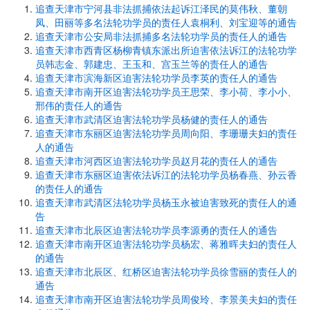
追查天津市宁河县非法抓捕依法起诉江泽民的莫伟秋、董朝
凤、田丽等多名法轮功学员的责任人袁桐利、刘宝迎等的通告
追查天津市公安局非法抓捕多名法轮功学员的责任人的通告
追查天津市西青区杨柳青镇东派出所迫害依法诉江的法轮功学
员韩志金、郭建忠、王玉和、宫玉兰等的责任人的通告
追查天津市滨海新区迫害法轮功学员李英的责任人的通告
追查天津市南开区迫害法轮功学员王思荣、李小荷、李小小、
邢伟的责任人的通告
追查天津市武清区迫害法轮功学员杨健的责任人的通告
追查天津市东丽区迫害法轮功学员周向阳、李珊珊夫妇的责任
人的通告
追查天津市河西区迫害法轮功学员赵月花的责任人的通告
追查天津市东丽区迫害依法诉江的法轮功学员杨春燕、孙云香
的责任人的通告
追查天津市武清区法轮功学员杨玉永被迫害致死的责任人的通
告
追查天津市北辰区迫害法轮功学员李源勇的责任人的通告
追查天津市南开区迫害法轮功学员杨宏、蒋雅晖夫妇的责任人
的通告
追查天津市北辰区、红桥区迫害法轮功学员徐雪丽的责任人的
通告
追查天津市南开区迫害法轮功学员周俊玲、李景美夫妇的责任