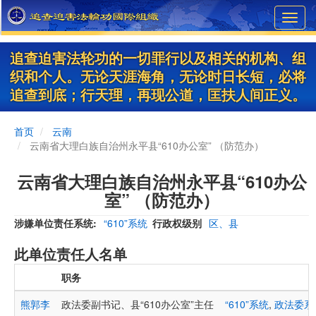
Skip
Toggl
to
navig
main
content
追查迫害法轮功的一切罪行以及相关的机构、组
织和个人。无论天涯海角，无论时日长短，必将
追查到底；行天理，再现公道，匡扶人间正义。
首页
云南
云南省大理白族自治州永平县“610办公室” （防范办）
云南省大理白族自治州永平县“610办公
室” （防范办）
涉嫌单位责任系统
“610”系统
行政权级别
区、县
此单位责任人名单
职务
熊郭李
政法委副书记、县“610办公室”主任
“610”系统
,
政法委系