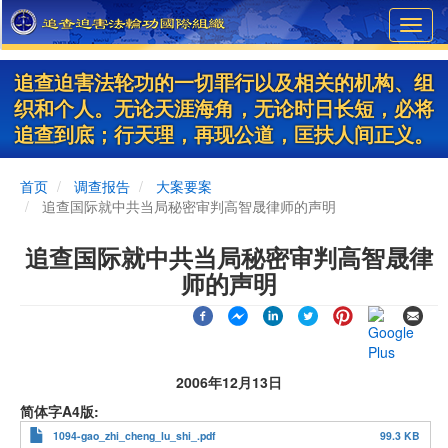
Skip
Toggl
to
navig
main
content
追查迫害法轮功的一切罪行以及相关的机构、组
织和个人。无论天涯海角，无论时日长短，必将
追查到底；行天理，再现公道，匡扶人间正义。
首页
调查报告
大案要案
追查国际就中共当局秘密审判高智晟律师的声明
追查国际就中共当局秘密审判高智晟律
师的声明
2006年12月13日
简体字A4版
1094-gao_zhi_cheng_lu_shi_.pdf
99.3 KB