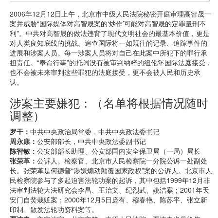
2006年12月12日上午，北京市中级人民法院秘密开庭审理高智晟一
案并威胁“国际媒体对高智晟案的‘炒作’可能对高智晟的定罪量刑不
利”。中共对高智晟的做法违背了现代文明社会的最基本价值，更是
对人类良知底线的挑战。追查国际将一如既往的记录、追踪事件的
进展和涉案人员。每一涉案人员将对自己在此案中所犯下的罪行承
担责任。“奉命行事”的托词没有被审判纳粹的纽伦堡国际法庭接受，
也不会被未来审判这些罪犯的法庭接受，更不会被人民和历史承
认。
涉案主要嫌犯：（名单将根据情况随时
调整）
罗干：
中共中央政治局常委，中共中央政法委书记
周永康：
公安部部长，中共中央政法委副书记
陈智敏：
公安部部长助理、公安部国内安全保卫局（一局）局长
张荣革：
公诉人。检察官、北京市人民检察院一分院公诉一处副处
长。张荣革是何德普“涉嫌煽动颠覆国家政权”案的公诉人。北京市人
民检察院参与了多起迫害法轮功案的起诉，其中包括1999年12月非
法审判法轮大法研究会李昌、王治文、纪烈武、姚洁案；2001年天
安门自焚栽赃案；2000年12月5日庞有、穆春艳、陈苏平、张立新
印制、散发法轮功资料案等。