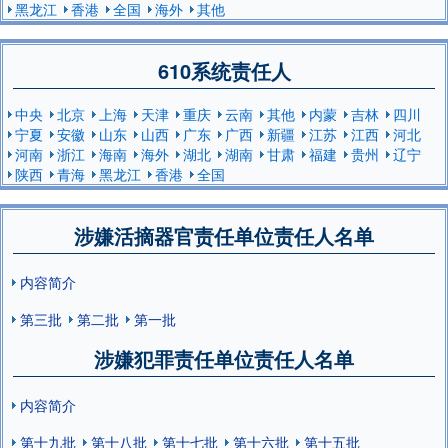
黑龙江
香港
全国
海外
其他
610系统责任人
中央
北京
上海
天津
重庆
云南
其他
内蒙
吉林
四川
宁夏
安徽
山东
山西
广东
广西
新疆
江苏
江西
河北
河南
浙江
海南
海外
湖北
湖南
甘肃
福建
贵州
辽宁
陕西
青海
黑龙江
香港
全国
涉嫌活摘器官责任单位责任人名单
内容简介
第三批
第二批
第一批
涉嫌犯罪责任单位责任人名单
内容简介
第十九批
第十八批
第十七批
第十六批
第十五批