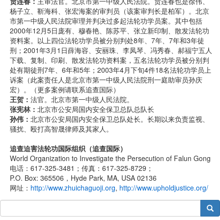
贾连春：
主审法官。北京市第一中级人民法院。贾连春也是徐伟、
杨子立、靳海科、张宏海案的审判员（该案审判长是柏军）。北京
市第一中级人民法院审理并判决过多起法轮功学员案。其中包括
2000年12月5日庞有、穆春艳、陈苏平、张立新印制、散发法轮功
资料案。以上四位法轮功学员被分别判处8年、7年、7年和3年徒
刑；2001年3月1日薛海容、安丽珠、李凤琴、冯秀春、郝福宁五人
下载、复制、印刷、散发法轮功资料案，五名法轮功学员被分别判
处有期徒刑7年、6年和5年；2003年4月下旬4件18名法轮功学员上
诉案（此案责任人是北京市第一中级人民法院刑一庭助审员孙庆
宏）。（更多案例请联系追查国际）
王贺：
法官。北京市第一中级人民法院。
张宪林：
北京市公安局国内安全保卫总队总队长
孙伟：
北京市公安局国内安全保卫总队处长。长期以来负责监视、
骚扰、殴打高智晟律师及其家人。
追查迫害法轮功国际组织（追查国际）
World Organization to Investigate the Persecution of Falun Gong
电话：617-325-3481；传真：617-325-8729；
P.O. Box: 365506，Hyde Park, MA, USA 02136
网址：
http://www.zhuichaguoji.org
,
http://www.upholdjustice.org/
搜索