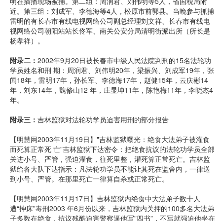
明在插播现场被捕。第二组：周润君、刘伟明等5人，省国税局附
近。第三组：刘成军、李德海等4人，松原市前郭县。当晚参与抓捕
雷明的有长春市有线电视网络公司副总经理刘文祥、长春市有线电
视网络公司朝阳站站长佟军、南关公安分局清明街派出所（所长是
杨孝祥）。
附录二：
2002年9月20日被长春市中级人民法院判刑的15名法轮功
学员姓名和刑 期：周润君、刘伟明20年，梁振兴、刘成军19年，张
闻18年，雷明17年，孙长军、李德海17年，赵健15年，云庆彬14
年，刘东14年，魏修山12 年，庄显坤11年，陈艳梅11年，李晓杰4
年。
附录三：
吉林监狱对法轮功学员迫害用刑的部分报告
【明慧网2003年11月19日】"吉林监狱曝光：绝食大法弟子被灌食
而死算正常死 亡”吉林监狱下达密令：把绝食抗议的法轮功学员全部
关进小号、严管，强迫灌食，往死里整，灌死算正常死亡。吉林监
狱给各大队下达指示：凡法轮功学员不能让其死在监舍内，一律送
到小号、严管。在那里死亡一律算自杀或正常死亡。
【明慧网2003年11月17日】吉林监狱内绝食中大法弟子数十人
遭“抻床”毒刑2003 年6月份以来，吉林监狱内关押的100多名大法弟
子多数在绝食，抗议残酷迫害警察逼他写"四书”，不写就强迫他坐在