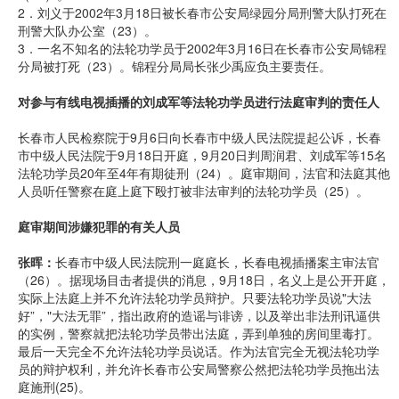
2．刘义于2002年3月18日被长春市公安局绿园分局刑警大队打死在
刑警大队办公室（23）。
3．一名不知名的法轮功学员于2002年3月16日在长春市公安局锦程
分局被打死（23）。锦程分局局长张少禹应负主要责任。
对参与有线电视插播的刘成军等法轮功学员进行法庭审判的责任人
长春市人民检察院于9月6日向长春市中级人民法院提起公诉，长春
市中级人民法院于9月18日开庭，9月20日判周润君、刘成军等15名
法轮功学员20年至4年有期徒刑（24）。庭审期间，法官和法庭其他
人员听任警察在庭上庭下殴打被非法审判的法轮功学员（25）。
庭审期间涉嫌犯罪的有关人员
张晖：
长春市中级人民法院刑一庭庭长，长春电视插播案主审法官
（26）。据现场目击者提供的消息，9月18日，名义上是公开开庭，
实际上法庭上并不允许法轮功学员辩护。只要法轮功学员说"大法
好”，"大法无罪”，指出政府的造谣与诽谤，以及举出非法刑讯逼供
的实例，警察就把法轮功学员带出法庭，弄到单独的房间里毒打。
最后一天完全不允许法轮功学员说话。作为法官完全无视法轮功学
员的辩护权利，并允许长春市公安局警察公然把法轮功学员拖出法
庭施刑(25)。