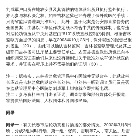
刘成军户口所在地农安县及其管辖的德彪派出所只执行监外执行，
并无参与权和决定权。如果吉林监狱已经办理了保外就医的手续，
只需省监狱管理局批准即可。此外，鉴于此案是公安部直接督办的
全国要案，由县以下单位作决定既不符合中共的传统体制，也有违
对法轮功镇压从中央到基层由“610”系统直线控制的特例。根据吉林
监狱方面提供的消息，早在2003年10月23日，保外就医的报告已报
到省里 （20）。由此可以确认吉林监狱、吉林省监狱管理局及其上
级部门吉林省司法厅是主要责任单位。农安县德彪派出所也已向本
组织调查员证实他们从来也没有接到过关于批准刘成军保外就医的
要求，并证实在程序上并不需要他们的证明（30）。
注一：据核实，吉林省监狱管理局中心医院并无狱政科，此狱政科
长应该是吉林监狱的狱政科长刘伟。但刘伟一听到调查员问及是否
在监狱管理局中心医院给刘成军上脚镣就立即挂断电话。
注二：参考资料来自目击者证词、调查结果和部分媒体公开报道。
将提供给国际法庭、人权团体和各国移民局。
附录
附录一：
有关长春市法轮功真相片插播的部分情况。2002年3月5日
晚，分成3组同时行动。第一组：张闻、雷明等7人，南关区。后雷