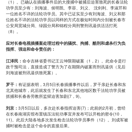
（1）。已确认在插播事件后的大搜捕中被捕后迫害致死的长春法轮
功学员至少有：刘海波、侯明凯、李容、刘义、 沈剑利、李淑芹和
一位姓名不详的法轮功学员。其中已证实至少有刘海波、刘义和那
位姓名不详的法轮功学员以同样的方式在极短时间内分别被长春市
公安局宽城分局、绿园分局和锦程分局刑警刑讯逼供活活打死
（8）。
应对长春电视插播案处理过程中的骚扰、拘捕、酷刑和虐杀行为负
指挥、强迫和命令责任的：
江泽民：
命令吉林省委书记王云坤限期破案（1，2）。此命令是行
政干预司法，直接造成了警方为了在期限内破案而刑讯逼供（见后
刘海波被刑讯逼供致死案）。
罗干：
有证据表明，3月5日长春插播事件以后，罗干亲赴长春和东
北其他城市，此后就发生了长春和东北其他地区数千法轮功学员被
抓捕和长春各劳教所监狱迫害加剧(7，9)。
刘京：
3月5日以后，多次赴长春指挥迫害(7)；此前的2月初，曾经
在长春南湖宾馆布置镇压法轮功事宜并发布可以开枪的密令(10，
11)。此后大陆各地多次发生枪击法轮功学员事件（12）。刘成军被
捕时被枪击是这个命令的直接后果。