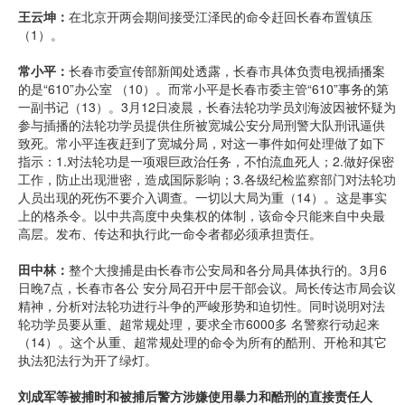
王云坤：
在北京开两会期间接受江泽民的命令赶回长春布置镇压
（1）。
常小平：
长春市委宣传部新闻处透露，长春市具体负责电视插播案
的是“610”办公室 （10）。而常小平是长春市委主管“610”事务的第
一副书记（13）。3月12日凌晨，长春法轮功学员刘海波因被怀疑为
参与插播的法轮功学员提供住所被宽城公安分局刑警大队刑讯逼供
致死。常小平连夜赶到了宽城分局，对这一事件如何处理做了如下
指示：1.对法轮功是一项艰巨政治任务，不怕流血死人；2.做好保密
工作，防止出现泄密，造成国际影响；3.各级纪检监察部门对法轮功
人员出现的死伤不要介入调查。一切以大局为重（14）。这是事实
上的格杀令。以中共高度中央集权的体制，该命令只能来自中央最
高层。发布、传达和执行此一命令者都必须承担责任。
田中林：
整个大搜捕是由长春市公安局和各分局具体执行的。3月6
日晚7点，长春市各公 安分局召开中层干部会议。局长传达市局会议
精神，分析对法轮功进行斗争的严峻形势和迫切性。同时说明对法
轮功学员要从重、超常规处理，要求全市6000多 名警察行动起来
（14）。这个从重、超常规处理的命令为所有的酷刑、开枪和其它
执法犯法行为开了绿灯。
刘成军等被捕时和被捕后警方涉嫌使用暴力和酷刑的直接责任人