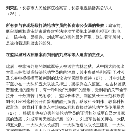
刘荣胜：
长春市人民检察院检察官，长春电视插播案公诉人
（26）。
所有参与在现场殴打法轮功学员的长春市公安局的警察：
庭审前、
庭审期间和庭审结束后多次将法轮功学员拖出法庭电棍毒打和电
击，陈艳梅、梁振兴、刘成军被迫害的最为严重，送进看守所时，
是被抬着进到监舍的(25)。
在监狱里对因插播案而判刑的刘成军等人迫害的责任人
此后，被非法判刑的刘成军等人被送往吉林监狱。从中国大陆传出
大量吉林监狱虐待法轮功学员的的消息，其中多处特别提到了对涉
及长春电视插播而被判刑的法轮功学员酷刑虐待（27）。其中刘成
军至少在一大队和五大队被关押过，梁振兴在六监区。 在吉林监狱
普遍使用的酷刑中，有一种叫做"死刑床”的酷刑，受刑者的关节全部
拉开，十分痛苦（见附录）。监狱长李强、副监狱长王玉范和政委
刘长江应对这种公开而普遍的酷刑负责。狱政科长刘伟、教育科长
谭富华、教育科干事李永生涉嫌纵容和直接对法轮功学员使用暴力
（27）。根据其他被迫害的法轮功学员的证词和刘成军自己对其家
属的透露，刘成军每天都被折磨（20）。刘成军曾被关押在一大队
和五大队。一大队大队长赵荆、一大队改造队队长王建孔、一大队
直属管教陈昕、五大队队长林XX对刘成军被虐待和最终被迫害致死