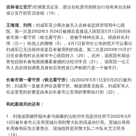
吉林省公安厅:
经调查员证实，那次在松原市的联合行动有来自吉林
省公安厅的官员坐镇（19）。
王海清、刘伟：
刘成军至少两次被关入吉林省监狱管理局中心医
院。第一次是2002年3 月24日被捕后直接送入医院至5月1日转到长
春市第一看守所（铁北看守所）。曾被手铐铐在床上。狱政科长刘
伟（注一）给他上的脚镣（5）。4月1日新华社公布的照片可以看出
刘成军已无法保持坐姿且有被用刑的痕迹。第二次是2003年10月27
日生命垂危时从吉林市中心医院转入（20）。此外，该医院长期迫
害包括因长春电视插播案被捕的法轮功学员（21）。该医院一位工
作人员在得知调查员身份后突然改口声称那只是一个修车行。
长春市第一看守所（铁北看守所）:
自2002年5月1日至9月20日被判
刑，刘成军一直被关押在该看守所。根据调查员核实，刘成军等人
在这里受的折磨是由来自长春市公安局的警察执行的（22）。
和此案相关的还有：
1．刘海波因被怀疑向参与插播的法轮功学员提供住所于2002年3月
12日被长春市公安局宽城分局刑警大队刑讯逼供打死。宽城分局局
长周春明应负主要责任。现场指挥是刑警大队二中队长艾立民等
（14）。