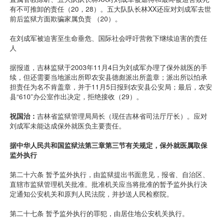
有不可推卸的责任（20，28）。五大队队长林XX还应对刘成军去世
前后监狱方面欺骗家属负责 （20）。
在刘成军被迫害至生命垂危、国际社会呼吁营救下继续迫害的责任
人
据报道，吉林监狱于2003年11月4日为刘成军办理了保外就医的手
续，但还需要当地派出所即农安县德彪派出所盖章；派出所以怕承
担责任为名不肯盖章，并于11月5日报到农安县公安局；最后，农安
县“610”办公室作出决定，拒绝接收（29）。
祝国治：
吉林省监狱管理局局长（现任吉林省司法厅厅长）。应对
刘成军未能达成保外就医负主要责任。
据中华人民共和国监狱法第三章第三节有关规定，保外就医属取保
监外执行
第二十六条 暂予监外执行，由监狱提出书面意见，报省、自治区、
直辖市监狱管理机关批准。批准机关应当将批准的暂予监外执行决
定通知公安机关和原判人民法院，并抄送人民检察院。
第二十七条 暂予监外执行的罪犯，由居住地公安机关执行。