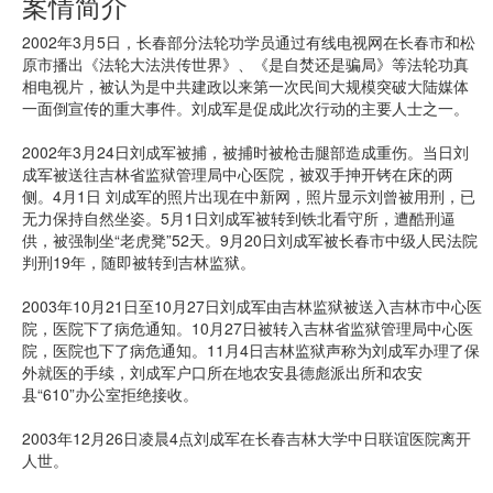
案情简介
2002年3月5日，长春部分法轮功学员通过有线电视网在长春市和松
原市播出《法轮大法洪传世界》、《是自焚还是骗局》等法轮功真
相电视片，被认为是中共建政以来第一次民间大规模突破大陆媒体
一面倒宣传的重大事件。刘成军是促成此次行动的主要人士之一。
2002年3月24日刘成军被捕，被捕时被枪击腿部造成重伤。当日刘
成军被送往吉林省监狱管理局中心医院，被双手抻开铐在床的两
侧。4月1日 刘成军的照片出现在中新网，照片显示刘曾被用刑，已
无力保持自然坐姿。5月1日刘成军被转到铁北看守所，遭酷刑逼
供，被强制坐“老虎凳”52天。9月20日刘成军被长春市中级人民法院
判刑19年，随即被转到吉林监狱。
2003年10月21日至10月27日刘成军由吉林监狱被送入吉林市中心医
院，医院下了病危通知。10月27日被转入吉林省监狱管理局中心医
院，医院也下了病危通知。11月4日吉林监狱声称为刘成军办理了保
外就医的手续，刘成军户口所在地农安县德彪派出所和农安
县“610”办公室拒绝接收。
2003年12月26日凌晨4点刘成军在长春吉林大学中日联谊医院离开
人世。