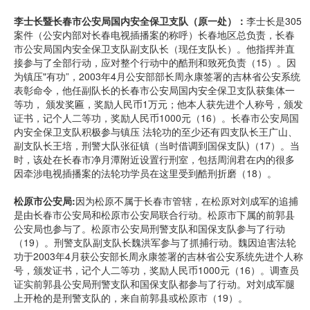
李士长暨长春市公安局国内安全保卫支队（原一处）：
李士长是305
案件（公安内部对长春电视插播案的称呼）长春地区总负责，长春
市公安局国内安全保卫支队副支队长（现任支队长）。他指挥并直
接参与了全部行动，应对整个行动中的酷刑和致死负责（15）。因
为镇压"有功”，2003年4月公安部部长周永康签署的吉林省公安系统
表彰命令，他任副队长的长春市公安局国内安全保卫支队获集体一
等功， 颁发奖匾，奖励人民币1万元；他本人获先进个人称号，颁发
证书，记个人二等功，奖励人民币1000元（16）。长春市公安局国
内安全保卫支队积极参与镇压 法轮功的至少还有四支队长王广山、
副支队长王培，刑警大队张征镇（当时借调到国保支队)（17）。当
时，该处在长春市净月潭附近设置行刑室，包括周润君在内的很多
因牵涉电视插播案的法轮功学员在这里受到酷刑折磨（18）。
松原市公安局:
因为松原不属于长春市管辖，在松原对刘成军的追捕
是由长春市公安局和松原市公安局联合行动。松原市下属的前郭县
公安局也参与了。松原市公安局刑警支队和国保支队参与了行动
（19）。刑警支队副支队长魏洪军参与了抓捕行动。魏因迫害法轮
功于2003年4月获公安部长周永康签署的吉林省公安系统先进个人称
号，颁发证书，记个人二等功，奖励人民币1000元（16）。调查员
证实前郭县公安局刑警支队和国保支队都参与了行动。对刘成军腿
上开枪的是刑警支队的，来自前郭县或松原市（19）。