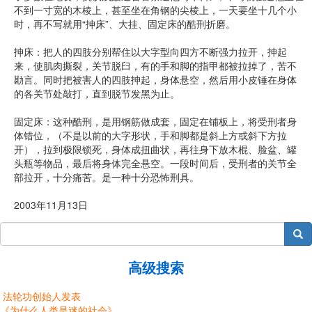
不到一寸宽的木棱上，甚至坐在角钢的尖棱上，一天要坐十几个小
时，再不写就用“抻床”、大挂、固定床的酷刑折磨。
抻床：把人的四肢分别帮住以大字型向四方不断强力拉开，抻起
来，使肌肉撕裂，关节脱臼，有的手和脚的指甲都被拉掉了，苦不
勘言。同时把被害人的四肢抻起，身体悬空，然后用小皮锤在身体
的各关节处敲打，直到脱节发黑为止。
固定床：这种酷刑，是用钢筋做成套，固定在铺板上，将受刑者身
体错位，（不是以前的大字形状，手和脚都是斜上方或斜下方拉
开），拉到极限锁死，身体成扭曲状，再往身下放木棍、脸盆、罐
头瓶等物品，最后将身体完全悬空。一段时间后，受刑者的关节全
部拉开，十分痛苦。是一种十分恐怖刑具。
2003年11月13日
搜索
高级搜索
法轮功创始人发表
《为什么人类是迷的社会》