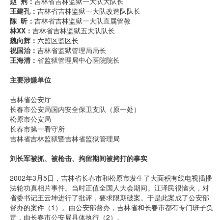
赵 荆：
吉林省吉林监狱一大队大队长
王建孔：
吉林省吉林监狱一大队改造队队长
陈 昕：
吉林省吉林监狱一大队直属管教
林XX：
吉林省吉林监狱五大队队长
魏向辉：
六监区监区长
祝国治：
吉林省监狱管理局局长
王海清：
省监狱管理局中心医院院长
主要涉嫌单位
吉林省公安厅
长春市公安局国内安全保卫支队（原一处）
松原市公安局
长春市第一看守所
吉林省吉林监狱暨吉林省监狱管理局
刘长军被抓、被枪击、拘留期间被拷打的事实
2002年3月5日，吉林省长春市和松原市发生了大面积有线电视插播
法轮功真相片事件。当时正值全国人大会期间。江泽民很恼火，对
省委书记王云坤进行了批评，要求限期破案。于是此案成了公安部
督办的案件（1）。由公安部督办，吉林省和长春市都有专门班子负
责，由长春市公安局具体执行（2）。