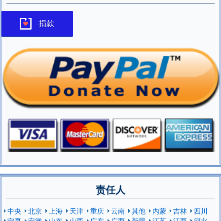
捐款
责任人
中央
北京
上海
天津
重庆
云南
其他
内蒙
吉林
四川
宁夏
安徽
山东
山西
广东
广西
新疆
江苏
江西
河北