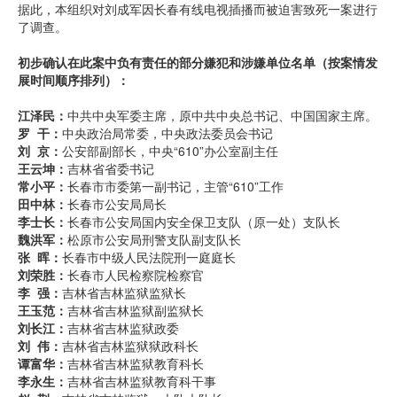
据此，本组织对刘成军因长春有线电视插播而被迫害致死一案进行
了调查。
初步确认在此案中负有责任的部分嫌犯和涉嫌单位名单（按案情发
展时间顺序排列）：
江泽民：
中共中央军委主席，原中共中央总书记、中国国家主席。
罗 干：
中央政治局常委，中央政法委员会书记
刘 京：
公安部副部长，中央“610”办公室副主任
王云坤：
吉林省省委书记
常小平：
长春市市委第一副书记，主管“610”工作
田中林：
长春市公安局局长
李士长：
长春市公安局国内安全保卫支队（原一处）支队长
魏洪军：
松原市公安局刑警支队副支队长
张 晖：
长春市中级人民法院刑一庭庭长
刘荣胜：
长春市人民检察院检察官
李 强：
吉林省吉林监狱监狱长
王玉范：
吉林省吉林监狱副监狱长
刘长江：
吉林省吉林监狱政委
刘 伟：
吉林省吉林监狱狱政科长
谭富华：
吉林省吉林监狱教育科长
李永生：
吉林省吉林监狱教育科干事