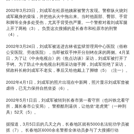
2002年3月23日，刘成军在松原他姨家被警方发现。警察纵火烧刘
成军藏身的柴垛，并把他从火中拖出来。当时他面部、臀部、手背
和脚等全身多处受伤，尤其手背受伤严重。一个警察对着刘成军腿
上开了两枪（3）。负责这次搜捕的是长春市和松原市的刑警
（4）。
2002年3月24日，刘成军被送进吉林省监狱管理局中心医院（俗称
公安医院、劳改医院），当即被双手抻开分别铐在床的两侧。4月某
日，为了让《中央电视台》的《焦点访谈》采访，刘成军被打开了
手铐。为了防止中央电视台利用采访做手脚，刘成军拒绝了采访，
狱政科长称刘成军不老实，事后又给他戴上了脚镣（5）（注一）。
2002年4月1日，刘成军的照片出现在中新网，照片显示刘成军曾被
虐待，已无力保持自然坐姿（6）。
2002年5月1日后，刘成军被转到长春市第一看守所（也叫铁北看守
所，属长春市公安局）。警察酷刑逼供，让他坐“老虎凳”（一种刑
具）52天（5）。
据报道，3月5日后的几天之内，长春地区就有5000名法轮功学员被
抓（7）。长春地区6000余名警察全体动员参与了大搜捕行动