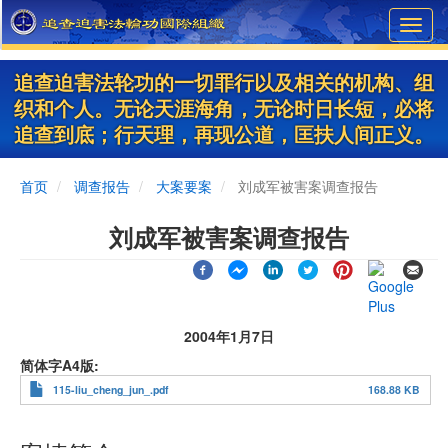
Skip
Toggl
to
navig
main
content
追查迫害法轮功的一切罪行以及相关的机构、组
织和个人。无论天涯海角，无论时日长短，必将
追查到底；行天理，再现公道，匡扶人间正义。
首页
调查报告
大案要案
刘成军被害案调查报告
刘成军被害案调查报告
2004年1月7日
简体字A4版
115-liu_cheng_jun_.pdf
168.88 KB