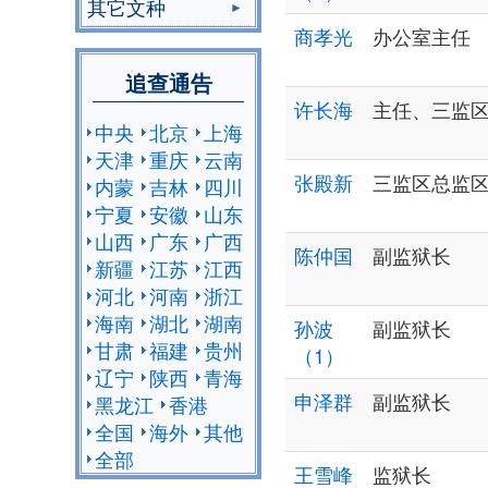
其它文种
商孝光
办公室主任
追查通告
许长海
主任、三监
中央
北京
上海
天津
重庆
云南
张殿新
三监区总监
内蒙
吉林
四川
宁夏
安徽
山东
山西
广东
广西
陈仲国
副监狱长
新疆
江苏
江西
河北
河南
浙江
海南
湖北
湖南
孙波
副监狱长
甘肃
福建
贵州
（1）
辽宁
陕西
青海
申泽群
副监狱长
黑龙江
香港
全国
海外
其他
全部
王雪峰
监狱长