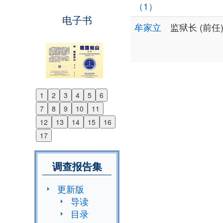
（1）
电子书
牟家立
监狱长 (前任
1
2
3
4
5
6
Previous
7
8
9
10
11
Next
12
13
14
15
16
17
调查报告集
更新版
导读
目录