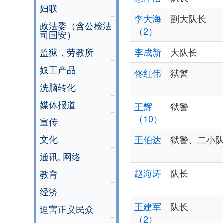
妇联
李大海
副大队长
政法委（含公检法
（2）
司国安）
监狱，劳教所
李成新
大队长
奴工产品
佟红伟
狱警
洗脑转化
媒体报道
王辉
狱警
（10）
宣传
文化
王伯达
狱警、二小
通讯, 网络
赵海涛
队长
教育
经济
王建军
队长
迫害正义民众
（2）