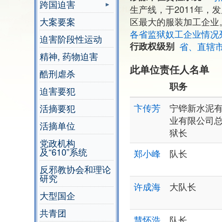
跨国迫害
生产线，于2011年
大案要案
区最大的服装加工企业
各省监狱奴工企业情况
迫害阶段性运动
行政权级别
省、直辖
精神, 药物迫害
此单位责任人名单
酷刑虐杀
职务
迫害要犯
卞传芳
宁铧新水泥
活摘要犯
业有限公司
活摘单位
狱长
党政机构
及“610”系统
郑小峰
队长
反邪教协会和理论
研究
许成海
大队长
大型国企
共青团
慧怀浩
队长