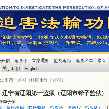
公开信
追查令
立案通知
监视追踪
追查名单
录音
关于我们
English
辽阳第一监狱（辽阳市铧子监狱）
辽宁省辽阳第一监狱（辽阳市铧子监狱）
市铧子镇
法 - 执行机构（包括监狱，劳教所，教养院、劳改队）