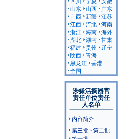
四川
宁夏
安徽
山东
山西
广东
广西
新疆
江苏
江西
河北
河南
浙江
海南
海外
湖北
湖南
甘肃
福建
贵州
辽宁
陕西
青海
黑龙江
香港
全国
涉嫌活摘器官
责任单位责任
人名单
内容简介
第三批
第二批
第一批