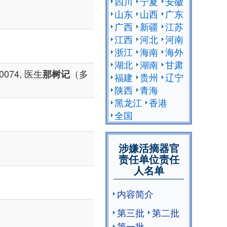
四川
宁夏
安徽
山东
山西
广东
广西
新疆
江苏
江西
河北
河南
浙江
海南
海外
湖北
湖南
甘肃
074, 医生
（多
那树记
福建
贵州
辽宁
陕西
青海
黑龙江
香港
全国
涉嫌活摘器官
责任单位责任
人名单
内容简介
第三批
第二批
第一批