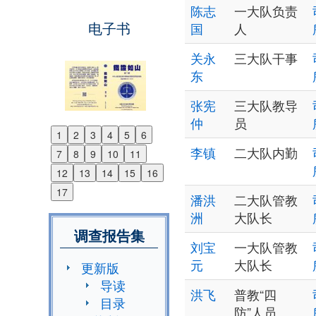
陈志
一大队负责
电子书
国
人
关永
三大队干事
东
张宪
三大队教导
仲
员
1
2
3
4
5
6
Previous
李镇
二大队内勤
7
8
9
10
11
Next
12
13
14
15
16
17
潘洪
二大队管教
洲
大队长
调查报告集
刘宝
一大队管教
元
大队长
更新版
导读
洪飞
普教“四
目录
防”人员