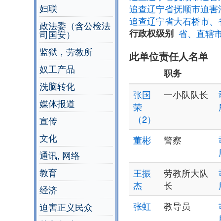
妇联
追查辽宁省抚顺市迫害
追查辽宁省大石桥市、
政法委（含公检法
行政权级别
省、直辖
司国安）
监狱，劳教所
此单位责任人名单
奴工产品
职务
洗脑转化
张国
一小队队长
媒体报道
荣
（2）
宣传
文化
董彬
警察
通讯, 网络
教育
王振
劳教所大队
杰
长
经济
张虹
教导员
迫害正义民众