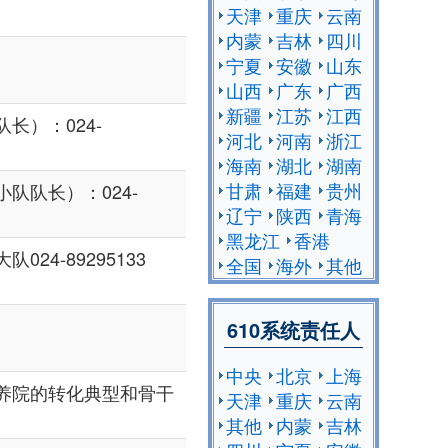
天津
重庆
云南
内蒙
吉林
四川
宁夏
安徽
山东
山西
广东
广西
新疆
江苏
江西
长）：024-
河北
河南
浙江
海南
湖北
湖南
甘肃
福建
贵州
队队长）：024-
辽宁
陕西
青海
黑龙江
香港
24-89295133
全国
海外
其他
610系统责任人
中央
北京
上海
养院的转化典型和骨干
天津
重庆
云南
其他
内蒙
吉林