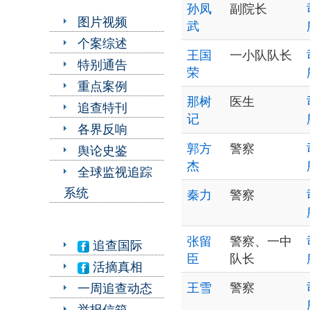
孙凤
副院长
图片视频
武
个案综述
王国
一小队队长
特别通告
荣
重点案例
那树
医生
追查特刊
记
各界反响
郭方
警察
舆论史鉴
杰
全球监视追踪
系统
秦力
警察
张留
警察、一中
追查国际
臣
队长
活摘真相
王雪
警察
一周追查动态
举报信箱