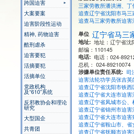
跨国迫害
三家劳教所潘洪洲、丁
大案要案
追查辽宁省沈阳市马三
追查马三家劳教所迫害
迫害阶段性运动
辽宁省马三
精神, 药物迫害
单位
地址
地址：辽宁省沈
酷刑虐杀
邮编：110145
迫害要犯
电话
电话：024-89212
总机： 024-89210074
活摘要犯
涉嫌单位责任系统
司
活摘单位
迫害法轮功学员张吉英
党政机构
追查辽宁省沈阳市铁西
及“610”系统
追查辽宁省大连市迫害
追查辽宁省凤城市公、
反邪教协会和理论
研究
追查辽宁省锦州市迫害
追查辽宁省大连市迫害
大型国企
追查辽宁省鞍山市、省
共青团
追查辽宁省抚顺市迫害