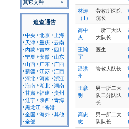
其它文种
林涛
劳教所医院
（1）
院长
追查通告
高中
一所三大队
中央
北京
上海
杰
大队长
天津
重庆
云南
王瀚
医生
内蒙
吉林
四川
宇
宁夏
安徽
山东
山西
广东
广西
潘洪
管教大队长
新疆
江苏
江西
州
河北
河南
浙江
海南
湖北
湖南
王彦
男一所二大
甘肃
福建
贵州
明
队二分队队
辽宁
陕西
青海
长
黑龙江
香港
全国
海外
其他
高忠
男一所二大
全部
志
队队长