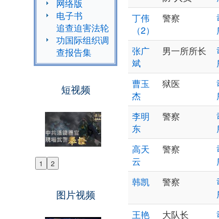
网络版
电子书
丁伟
警察
追查迫害法轮
（2）
功国际组织调
张广
男一所所长
查报告集
斌
曹玉
狱医
短视频
杰
李明
警察
东
高天
警察
云
1
2
Previous
韩凯
警察
Next
图片视频
王艳
大队长