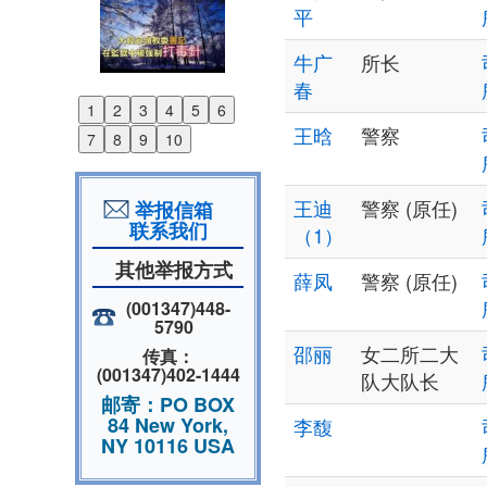
平
牛广
所长
春
1
2
3
4
5
6
Previous
王晗
警察
7
8
9
10
Next
王迪
警察 (原任)
举报信箱
联系我们
（1）
其他举报方式
薛凤
警察 (原任)
(001347)448-
5790
邵丽
女二所二大
传真：
(001347)402-1444
队大队长
邮寄：PO BOX
84 New York,
李馥
NY 10116 USA