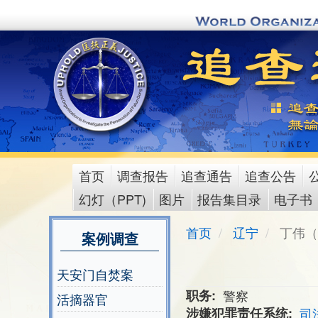
Skip
to
main
content
首页
调查报告
追查通告
追查公告
main
幻灯（PPT)
图片
报告集目录
电子书
menu
首页
辽宁
丁伟（
案例调查
天安门自焚案
职务
警察
活摘器官
涉嫌犯罪责任系统
司