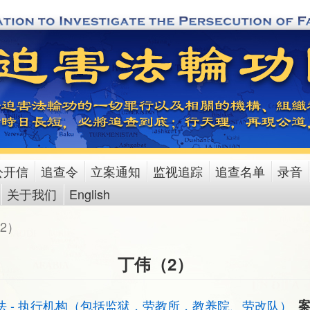
公开信
追查令
立案通知
监视追踪
追查名单
录音
关于我们
English
2）
丁伟（2）
法 - 执行机构（包括监狱，劳教所，教养院、劳改队）