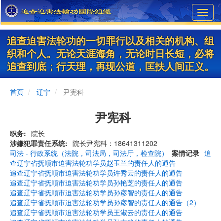
Skip
Toggl
to
navig
main
content
追查迫害法轮功的一切罪行以及相关的机构、组
织和个人。无论天涯海角，无论时日长短，必将
追查到底；行天理，再现公道，匡扶人间正义。
首页
辽宁
尹宪科
尹宪科
职务
院长
涉嫌犯罪责任系统
院长尹宪科：18641311202
司法 - 行政系统（法院，司法局，司法厅，检查院）
案情记录
追
查辽宁省抚顺市迫害法轮功学员赵玉兰的责任人的通告
追查辽宁省抚顺市迫害法轮功学员许秀云的责任人的通告
追查辽宁省抚顺市迫害法轮功学员孙艳芝的责任人的通告
追查辽宁省抚顺市迫害法轮功学员孙彦智的责任人的通告
追查辽宁省抚顺市迫害法轮功学员孙彦智的责任人的通告（2）
追查辽宁省抚顺市迫害法轮功学员王淑云的责任人的通告