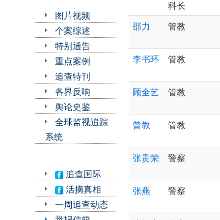
科长
图片视频
邵力
管教
个案综述
特别通告
李书环
管教
重点案例
追查特刊
各界反响
顾全艺
管教
舆论史鉴
全球监视追踪
曾教
管教
系统
张贵荣
警察
追查国际
活摘真相
张燕
警察
一周追查动态
举报信箱