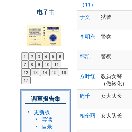
（11）
电子书
于文
狱警
李明东
警察
韩凯
警察
1
2
3
4
5
6
Previous
7
8
9
10
11
Next
12
13
14
15
16
方叶红
教员女警
17
（做转化）
周千
女大队长
调查报告集
更新版
相奎丽
女大队长
导读
目录