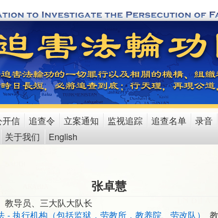
公开信
追查令
立案通知
监视追踪
追查名单
录音
关于我们
English
张卓慧
、教导员、三大队大队长
法 - 执行机构（包括监狱，劳教所，教养院、劳改队）
教