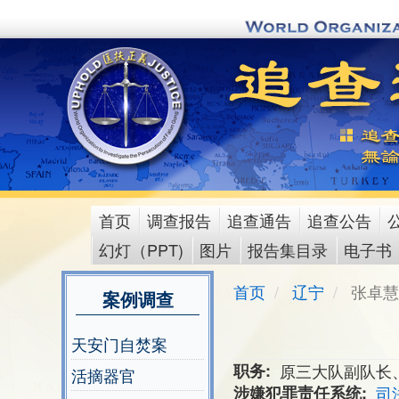
Skip
to
main
content
首页
调查报告
追查通告
追查公告
main
幻灯（PPT)
图片
报告集目录
电子书
menu
首页
辽宁
张卓慧
案例调查
天安门自焚案
职务
原三大队副队长
活摘器官
涉嫌犯罪责任系统
司