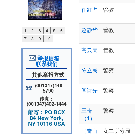
任红占
管教
赵静华
管教
1
2
3
4
5
6
Previous
7
8
9
10
Next
高云天
管教
举报信箱
联系我们
陈立民
警察
其他举报方式
(001347)448-
闫诗光
警察
5790
传真：
(001347)402-1444
王奇
警察
邮寄：PO BOX
84 New York,
（1）
NY 10116 USA
马奇山
女二所分局