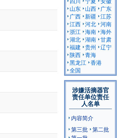
四川
宁夏
安徽
山东
山西
广东
广西
新疆
江苏
江西
河北
河南
浙江
海南
海外
湖北
湖南
甘肃
福建
贵州
辽宁
陕西
青海
黑龙江
香港
全国
涉嫌活摘器官
责任单位责任
人名单
内容简介
第三批
第二批
第一批