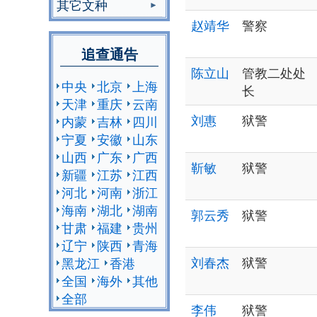
其它文种
赵靖华
警察
追查通告
陈立山
管教二处处
中央
北京
上海
长
天津
重庆
云南
刘惠
狱警
内蒙
吉林
四川
宁夏
安徽
山东
山西
广东
广西
靳敏
狱警
新疆
江苏
江西
河北
河南
浙江
海南
湖北
湖南
郭云秀
狱警
甘肃
福建
贵州
辽宁
陕西
青海
刘春杰
狱警
黑龙江
香港
全国
海外
其他
全部
李伟
狱警