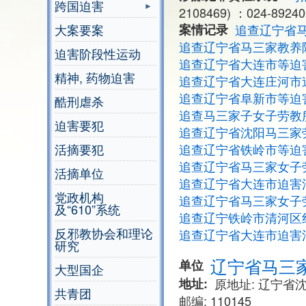
跨国迫害
2108469) ：024-89240
大案要案
案情记录
追查辽宁省
追查辽宁省马三家教养
迫害阶段性运动
追查辽宁省大连市等迫
精神, 药物迫害
追查辽宁省大连庄河市
追查辽宁省阜新市等迫
酷刑虐杀
追查马三家子女子劳教
迫害要犯
追查辽宁省沈阳马三家
活摘要犯
追查辽宁省铁岭市等迫
追查辽宁省马三家女子
活摘单位
追查辽宁省大连市迫害
党政机构
追查辽宁省马三家女子
及“610”系统
追查辽宁铁岭市清河区
反邪教协会和理论
追查辽宁省大连市迫害
研究
辽宁省马三
单位
大型国企
地址
原地址: 辽宁
共青团
邮编: 110145