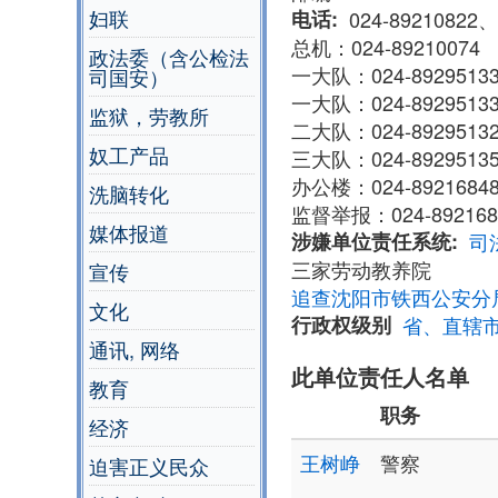
妇联
电话
024-89210822、
总机：024-89210074
政法委（含公检法
一大队：024-8929513
司国安）
一大队：024-8929513
监狱，劳教所
二大队：024-8929513
奴工产品
三大队：024-8929513
办公楼：024-8921684
洗脑转化
监督举报：024-892168
媒体报道
涉嫌单位责任系统
司
三家劳动教养院
宣传
追查沈阳市铁西公安分
文化
行政权级别
省、直辖
通讯, 网络
此单位责任人名单
教育
职务
经济
王树峥
警察
迫害正义民众