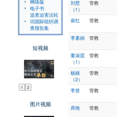
网络版
刘慧
管教
电子书
（1）
追查迫害法轮
崔红
管教
功国际组织调
查报告集
李素娟
管教
短视频
董淑霞
管教
（1）
杨丽
管教
（2）
1
2
李曾
管教
Previous
Next
图片视频
席艳
管教