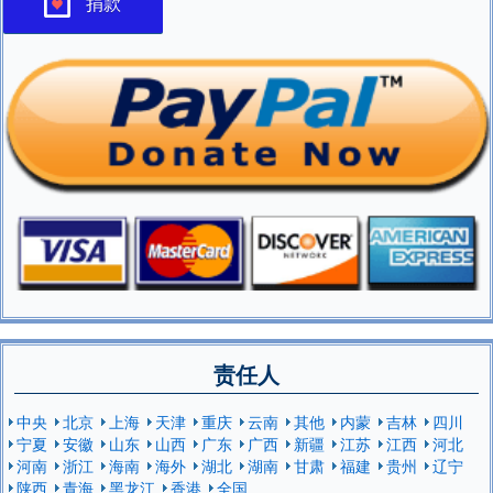
捐款
责任人
中央
北京
上海
天津
重庆
云南
其他
内蒙
吉林
四川
宁夏
安徽
山东
山西
广东
广西
新疆
江苏
江西
河北
河南
浙江
海南
海外
湖北
湖南
甘肃
福建
贵州
辽宁
陕西
青海
黑龙江
香港
全国