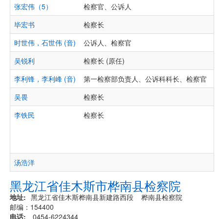
张宏伟（5）
检察官、公诉人
毕宏书
检察长
时世伟，石世伟 (音)
公诉人、检察官
吴锐利
检察长 (原任)
李利锋，李利峰 (音)
第一检察部负责人、公诉科科长、检察官
吴畏
检察长
李铁民
检察长
汤浩洋
黑龙江省佳木斯市桦南县检察院
地址
黑龙江省佳木斯桦南县新建路西段 桦南县检察院
邮编：154400
电话
0454-6224344