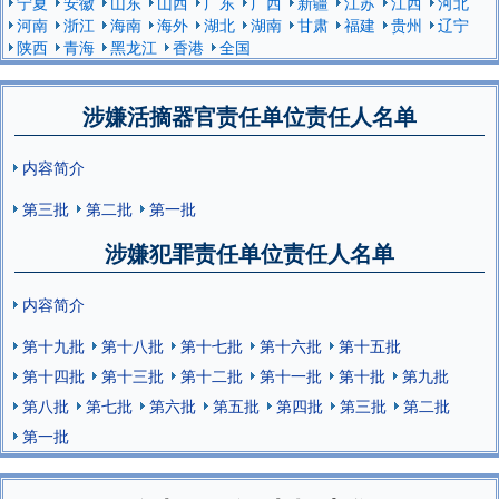
宁夏
安徽
山东
山西
广东
广西
新疆
江苏
江西
河北
河南
浙江
海南
海外
湖北
湖南
甘肃
福建
贵州
辽宁
陕西
青海
黑龙江
香港
全国
涉嫌活摘器官责任单位责任人名单
内容简介
第三批
第二批
第一批
涉嫌犯罪责任单位责任人名单
内容简介
第十九批
第十八批
第十七批
第十六批
第十五批
第十四批
第十三批
第十二批
第十一批
第十批
第九批
第八批
第七批
第六批
第五批
第四批
第三批
第二批
第一批