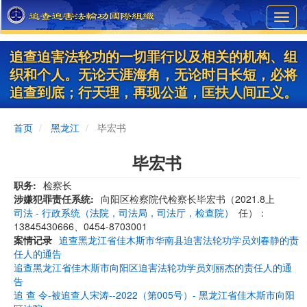
Skip
Toggl
to
navig
main
content
追查迫害法轮功的一切罪行以及相关的机构、组
织和个人。无论天涯海角，无论时日长短，必将
追查到底；行天理，再现公道，匡扶人间正义。
首页
黑龙江
毕宏书
毕宏书
职务
检察长
涉嫌犯罪责任系统
向阳区检察院代检察长毕宏书（2021.8上
司法 - 行政系统（法院，司法局，司法厅，检查院）
任）：
13845430666、0454-8703001
案情记录
追查黑龙江省佳木斯市华南县迫害法轮功学员刘春静的责
任人的通告
追查黑龙江省佳木斯市向阳区迫害法轮功学员刘丽杰的责任人的通
告
追 查 令-被追查人宋涛--2022（第005号）- 黑龙江省佳木斯市向阳