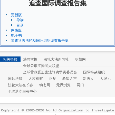
追查国际调查报告集
更新版
导读
目录
网络版
电子书
追查迫害法轮功国际组织调查报告集
相关链接
法网恢恢
法轮大法新闻社
明慧网
全球公审江泽民大联盟
全球营救受迫害法轮功学员委员会
国际特赦组织
国际法庭
人权观察
正见
希望之声
新唐人
大纪元
法轮大法在长春
动态网
无界浏览
网门
全球退党服务中心
Copyright © 2002-2026 World Organization to Investigate