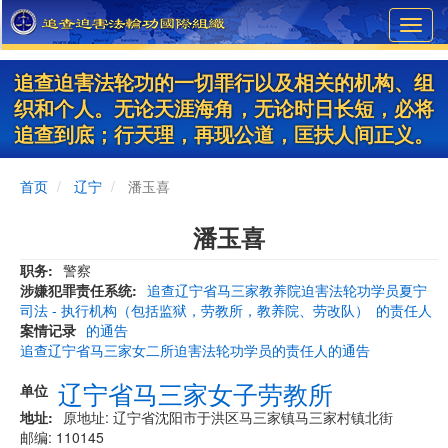
Skip
Toggl
to
navig
main
content
追查迫害法轮功的一切罪行以及相关的机构、组
织和个人。无论天涯海角，无论时日长短，必将
追查到底；行天理，再现公道，匡扶人间正义。
首页
辽宁
潘玉喜
潘玉喜
职务
警察
涉嫌犯罪责任系统
追查辽宁省马三家教养院迫害法轮功学员夏宁
司法 - 执行机构（包括监狱，劳教所，教养院、劳改队）
的责任人
案情记录
的通告
追查辽宁省马三家女二所迫害法轮功学员的责任人的通告
辽宁省马三家女子劳教所
单位
地址
原地址: 辽宁省沈阳市于洪区马三家镇马三家村镇北街
邮编: 110145