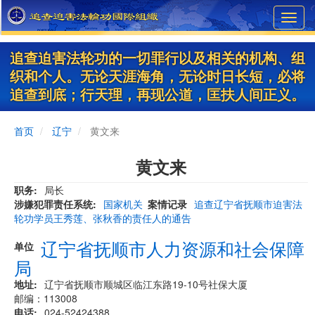
Skip
Toggl
to
navig
main
content
追查迫害法轮功的一切罪行以及相关的机构、组
织和个人。无论天涯海角，无论时日长短，必将
追查到底；行天理，再现公道，匡扶人间正义。
首页
辽宁
黄文来
黄文来
职务
局长
涉嫌犯罪责任系统
国家机关
案情记录
追查辽宁省抚顺市迫害法
轮功学员王秀莲、张秋香的责任人的通告
辽宁省抚顺市人力资源和社会保障
单位
局
地址
辽宁省抚顺市顺城区临江东路19-10号社保大厦
邮编：113008
电话
024-52424388