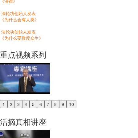
《法难》
法轮功创始人发表
《为什么会有人类》
法轮功创始人发表
《为什么要救度众生》
重点视频系列
1
2
3
4
5
6
7
8
9
10
Previous
Next
活摘真相讲座