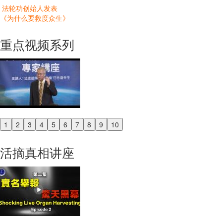
法轮功创始人发表
《为什么要救度众生》
重点视频系列
1
2
3
4
5
6
7
8
9
10
Previous
Next
活摘真相讲座