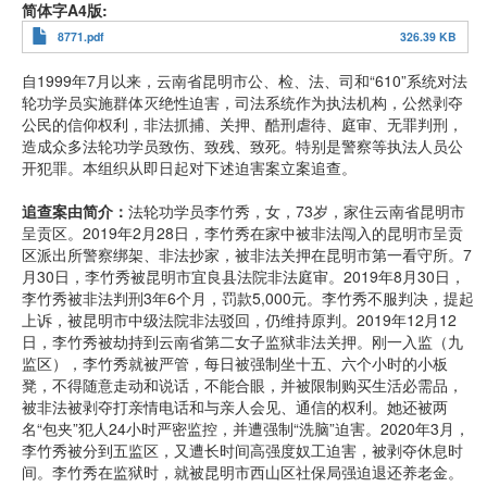
简体字A4版
8771.pdf
326.39 KB
自1999年7月以来，云南省昆明市公、检、法、司和“610”系统对法
轮功学员实施群体灭绝性迫害，司法系统作为执法机构，公然剥夺
公民的信仰权利，非法抓捕、关押、酷刑虐待、庭审、无罪判刑，
造成众多法轮功学员致伤、致残、致死。特别是警察等执法人员公
开犯罪。本组织从即日起对下述迫害案立案追查。
追查案由简介：
法轮功学员李竹秀，女，73岁，家住云南省昆明市
呈贡区。2019年2月28日，李竹秀在家中被非法闯入的昆明市呈贡
区派出所警察绑架、非法抄家，被非法关押在昆明市第一看守所。7
月30日，李竹秀被昆明市宜良县法院非法庭审。2019年8月30日，
李竹秀被非法判刑3年6个月，罚款5,000元。李竹秀不服判决，提起
上诉，被昆明市中级法院非法驳回，仍维持原判。2019年12月12
日，李竹秀被劫持到云南省第二女子监狱非法关押。刚一入监（九
监区），李竹秀就被严管，每日被强制坐十五、六个小时的小板
凳，不得随意走动和说话，不能合眼，并被限制购买生活必需品，
被非法被剥夺打亲情电话和与亲人会见、通信的权利。她还被两
名“包夹”犯人24小时严密监控，并遭强制“洗脑”迫害。2020年3月，
李竹秀被分到五监区，又遭长时间高强度奴工迫害，被剥夺休息时
间。李竹秀在监狱时，就被昆明市西山区社保局强迫退还养老金。