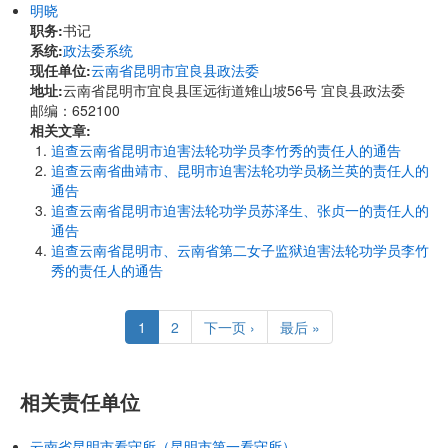
明晓
职务:
书记
系统:
政法委系统
现任单位:
云南省昆明市宜良县政法委
地址:
云南省昆明市宜良县匡远街道雉山坡56号 宜良县政法委
邮编：652100
相关文章:
追查云南省昆明市迫害法轮功学员李竹秀的责任人的通告
追查云南省曲靖市、昆明市迫害法轮功学员杨兰英的责任人的
通告
追查云南省昆明市迫害法轮功学员苏泽生、张贞一的责任人的
通告
追查云南省昆明市、云南省第二女子监狱迫害法轮功学员李竹
秀的责任人的通告
Pagination
Current
1
Page
2
Next
下一页 ›
Last
最后 »
page
page
page
相关责任单位
云南省昆明市看守所（昆明市第一看守所）