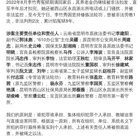
2022年8月李竹秀冤狱期满回家后，其养老金仍继续被非法扣发，直
至半年后才扣完。她还被西山区永昌派出所电话或上门骚扰，并被
非法监控，至今无宁日。李竹秀因坚持修炼法轮功，曾被非法劳教1
次，非法判刑2次，累计陷冤狱8年。
涉案主要责任单位和责任人：
云南省昆明市原政法委书记
李建阳
，
副书记
郭沫彪
，“610办公室”主任
吴疆
；原昆明市公安局局长
周建
忠
，副局长
史云峰
，国保支队
彭湘南
；昆明市宜良县原政法委书记
明晓
；宜良县检察院原检察长
马伟
，公诉人
李海波
；宜良县法院原
院长
冯忠伟
，审判长
李怡
，法官助理
王秋红
，陪审员
马开平
、
林家
学
，书记员
朱志伟
；昆明市中级法院院长
董国权
，审判长
徐建斌
、
审判员
阮文波
、
刘华
；
云南省第二女子监狱监狱长
赵桂芬
，副监狱
长
付志琼
（专管迫害法轮功），教育科科长
张盈欣
，教育科警察
路
茜
（原九监区警察）、
杨永芬
，九监区警察
李国英
，五监区警察
何
艳溪
；昆明市西山区社保局原局长
郑薇薇
；西山区永昌派出所所长
胡俊峰
，警察
潘云红
；呈贡区派出所
麻
姓警察；昆明市第一看守
所。
我们的原则是：谁犯罪谁承担、集体组织犯罪个人承担、教唆迫害
与直接迫害同罪。根据这一原则，所有在组织、单位、系统名义下
所犯的罪行最终将落实到个人承担。上述有关责任人将被彻底追
查，并被绳之以法。