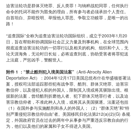
迫害法轮功是群体灭绝罪、反人类罪！与纳粹战犯同罪，任何执行
命令的托词不能作为豁免的理由，所有参与者必须承担个人责任。
自首坦白、弃暗投明、举报他人罪恶、争取立功赎罪，是唯一的出
路！
“追查国际”全称为追查迫害法轮功国际组织，成立于2003年1月20
日，旨在帮助和协调国际社会正义力量及刑事机构，在全球范围内
彻底追查迫害法轮功的一切罪行以及相关的机构、组织和个人，无
论天涯海角，无论时日长短，必将追查到底，协助受害者将罪犯送
上法庭，严惩凶手，警醒世人。
附件 1 ：“禁止酷刑犯入境美国法案”
（Anti-Atrocity Alien
Deportation Act）：2004年12月17日美国总统布什在华盛顿签署法
案，授权司法部追踪那些犯有战争罪、酷刑、群体灭绝罪、迫害宗
教信仰，以及侵犯人权的外国人，限制其入境或将其驱除出境。根
据新的法案，曾经酷刑折磨他人者、犯下群体灭绝罪行者，以及迫
害宗教信仰者，不准此种人入境，或将其从美国驱逐。法案还包括
（1）在国外参与实施酷刑和杀人的外国人；（2）“群体灭绝”和“特
别严重侵犯宗教信仰自由”者。美国移民归化法第212(a)(2)(G) 条规
定，外国政府官员在过去的两年中从事参与严重违反宗教自由的行
为，他们以及他们的家属和子女不得进入美国。