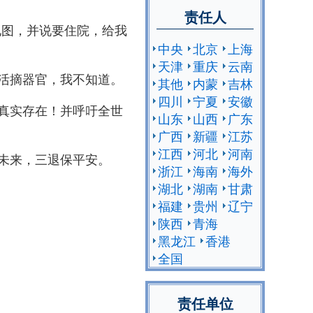
责任人
电图，并说要住院，给我
中央
北京
上海
天津
重庆
云南
活摘器官，我不知道。
其他
内蒙
吉林
四川
宁夏
安徽
真实存在！并呼吁全世
山东
山西
广东
广西
新疆
江苏
江西
河北
河南
未来，三退保平安。
浙江
海南
海外
湖北
湖南
甘肃
福建
贵州
辽宁
陕西
青海
黑龙江
香港
全国
责任单位