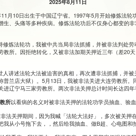
2025年8月11日
5年11月10日出生于中国辽宁省。1997年5月开始修炼法
增生、头痛等多种疾病。修炼法轮功后不仅身心都变的非
因坚持修炼法轮功，我被中共当局非法抓捕，并被非法判处
教所。因拒绝转化，又被非法加期关押近三年（差20天），
因向世人讲述法轮大法被迫害的真相，再次遭非法抓捕，并
称普兰店大狱）。5月13日，我被非法关进大连劳教所。
关进辽宁马三家劳教所。两次非法关押总计时间长达四年
以看病的名义对被非法关押的法轮功学员抽血、验
教所
在我被非法关押期间，因为我喊「法轮大法好」，多次被关
把我从小号拖下去，，然后给我抽血、做B超、心电图和