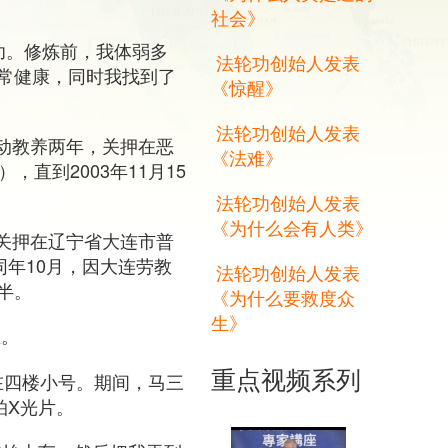
社会》
轮功。修炼前，我体弱多
法轮功创始人发表
常健康，同时我找到了
《惊醒》
法轮功创始人发表
劳动教养两年，关押在恶
《法难》
直到2003年11月15
法轮功创始人发表
《为什么会有人类》
被关押在辽宁省大连市普
同年10月，因大连劳教
法轮功创始人发表
半。
《为什么要救度众
生》
血。
重点视频系列
押在四楼小号。期间，马三
拍X光片。