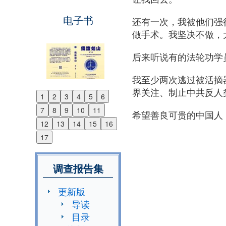
电子书
还有一次，我被他们强
做手术。我坚决不做，
后来听说有的法轮功学
我至少两次逃过被活摘
界关注、制止中共反人
1
2
3
4
5
6
Previous
7
8
9
10
11
希望善良可贵的中国人
Next
12
13
14
15
16
17
调查报告集
更新版
导读
目录