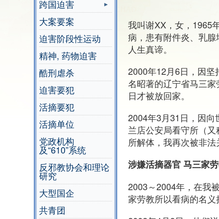
跨国迫害
大案要案
我叫谢XX，女，196
病，患有附件炎、乳腺
迫害阶段性运动
人生真谛。
精神, 药物迫害
2000年12月6日，
酷刑虐杀
名昭著的辽宁省马三家劳
迫害要犯
日才被放回家。
活摘要犯
2004年3月31日，
活摘单位
兰店公安局看守所（又
党政机构
所解体，我再次被非法
及“610”系统
涉嫌活摘器官
马三家劳
反邪教协会和理论
研究
2003～2004年，
大型国企
家劳教所以看病的名义
共青团