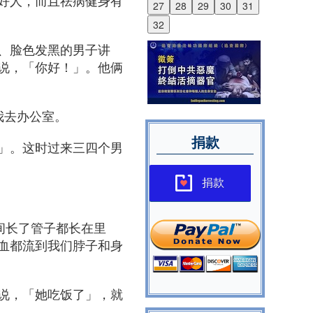
好人，而且祛病健身有
27
28
29
30
31
32
、脸色发黑的男子讲
说，「你好！」。他俩
我去办公室。
捐款
」。这时过来三四个男
捐款
间长了管子都长在里
血都流到我们脖子和身
说，「她吃饭了」，就