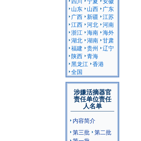
四川
宁夏
安徽
山东
山西
广东
广西
新疆
江苏
江西
河北
河南
浙江
海南
海外
湖北
湖南
甘肃
福建
贵州
辽宁
陕西
青海
黑龙江
香港
全国
涉嫌活摘器官
责任单位责任
人名单
内容简介
第三批
第二批
第一批