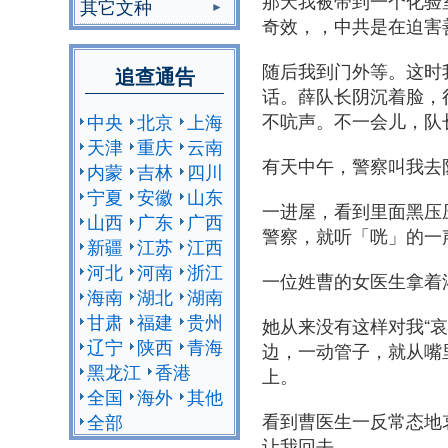
那天我被带到一个化验
其它文种
奇效，，中共是在迫害
随后我到门外等。这时
追查通告
话。薛队长阴沉着脸，
不吭声。不一会儿，队
中央
北京
上海
天津
重庆
云南
有天中午，警察叫我去
内蒙
吉林
四川
宁夏
安徽
山东
一进屋，看到里面黑压
山西
广东
广西
警察，就听「咣」的一
新疆
江苏
江西
河北
河南
浙江
一位姓曹的女医生拿着
海南
湖北
湖南
甘肃
福建
贵州
她从来没有这样对我“
辽宁
陕西
青海
边，一动管子，就从嘴
黑龙江
香港
上。
全国
海外
其他
看到曹医生一反常态地
全部
让我回去。