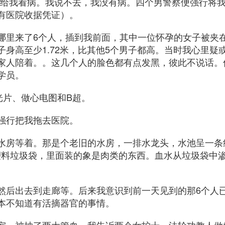
他们说给我看病。我说不去，我没有病。四个男警察便强行将
有医院收据凭证）。
哪里来了6个人，插到我前面，其中一位怀孕的女子被夹
子身高至少1.72米，比其他5个男子都高。当时我心里疑
家人陪着。。这几个人的脸色都有点发黑，彼此不说话。
学员。
光片、做心电图和B超。
强行把我拖去医院。
水房等着。那是个老旧的水房，一排水龙头，水池呈一条
色塑料垃圾袋，里面装的象是肉类的东西。血水从垃圾袋中
然后出去到走廊等。后来我意识到前一天见到的那6个人
本不知道有活摘器官的事情。