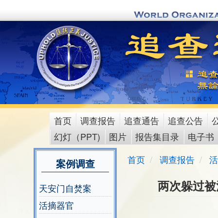
Skip
to
main
content
首页
调查报告
追查通告
追查公告
main
幻灯（PPT)
图片
报告集目录
电子书
menu
首页
调查报告
活
案例调查
两次躲过被
天安门自焚案
活摘器官