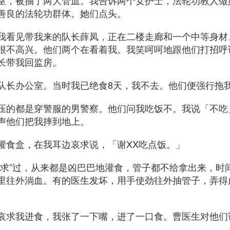
室，被抽了两大管血。我告诉两个女护士，法轮功教人做
善良的法轮功群体。她们点头。
我看见带我来的队长薛凤，正在二楼走廊和一个中等身材
很不高兴。他们两个在看着我。我笑呵呵地跟他们打招呼
长带我回监房。
队长办公室。当时我已绝食8天，我不去。他们便强行拖
压的都是穿警服的男警察。他们问我吃饭不。我说「不吃
声他们把我摔到地上。
灌食盒，在我耳边哀求说，「谢XX吃点饭。」
哀求”过，从来都是凶巴巴地灌食，管子都不给拿出来，时
里往外淌血。有的医生发坏，用手使劲往外抽管子，弄得
哀求我进食，我张了一下嘴，进了一口食。曹医生对他们