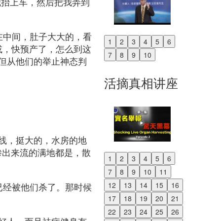
我抬上车，然后把我弄到
在中间，肚子大大的，看
1
2
3
4
5
6
Previous
或，快预产了，怎么到这
7
8
9
10
但从他们的举止神态判
Next
活摘真相讲座
线，挺大的，水房的地
渗出来流的满地都是，散
1
2
3
4
5
6
Previous
7
8
9
10
11
Next
已经被他们杀了。那时候
12
13
14
15
16
17
18
19
20
21
22
23
24
25
26