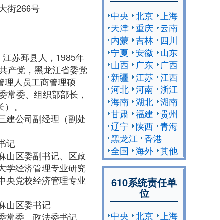
街266号
中央
北京
上海
天津
重庆
云南
内蒙
吉林
四川
宁夏
安徽
山东
，江苏邳县人，1985年
山西
广东
广西
国共产党，黑龙江省委党
新疆
江苏
江西
管理人员工商管理硕
河北
河南
浙江
党委常委、组织部部长，
海南
湖北
湖南
长）。
甘肃
福建
贵州
省鸡西市三建公司副经理（副处
辽宁
陕西
青海
黑龙江
香港
委书记
全国
海外
其他
省鸡西市麻山区委副书记、区政
 黑龙江大学经济管理专业研究
.12 中央党校经济管理专业
610系统责任单
位
鸡西市麻山区委书记
中央
北京
上海
鸡西市委常委、政法委书记