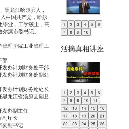
生，黑龙江哈尔滨人，
月加入中国共产党，哈尔
生毕业，工学硕士，高
1
2
3
4
5
6
Previous
哈尔滨市委书记。
7
8
9
10
Next
工业大学管理学院工业管理工
活摘真相讲座
委干部
省农业开发办计划财务处干部
省农业开发办计划财务处副处
省农业开发办计划财务处处长
1
2
3
4
5
6
，挂职任黑龙江省汤原县副县
Previous
7
8
9
10
11
Next
12
13
14
15
16
农业开发办副主任
17
18
19
20
21
政厅副厅长
22
23
24
25
26
鸡西市委副书记