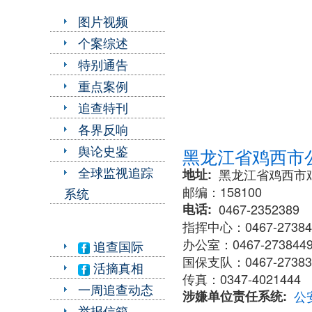
图片视频
个案综述
特别通告
重点案例
追查特刊
各界反响
舆论史鉴
黑龙江省鸡西市
全球监视追踪
地址
黑龙江省鸡西市
邮编：158100
系统
电话
0467-2352389
指挥中心：0467-27384
办公室：0467-273844
追查国际
国保支队：0467-273833
活摘真相
传真：0347-4021444
一周追查动态
涉嫌单位责任系统
公
举报信箱