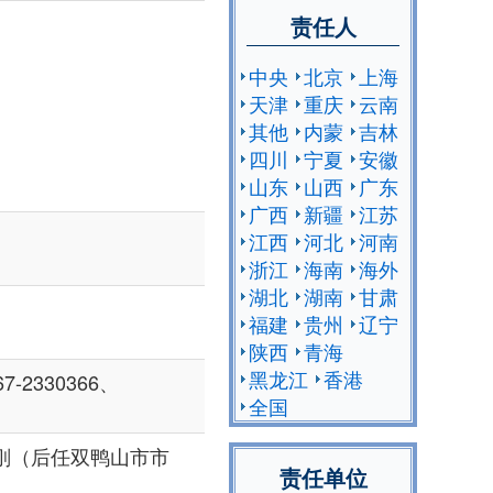
责任人
中央
北京
上海
天津
重庆
云南
其他
内蒙
吉林
四川
宁夏
安徽
山东
山西
广东
广西
新疆
江苏
江西
河北
河南
浙江
海南
海外
湖北
湖南
甘肃
福建
贵州
辽宁
陕西
青海
黑龙江
香港
2330366、
全国
刚（后任双鸭山市市
责任单位