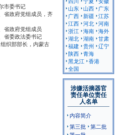
四川
宁夏
安徽
齐齐哈尔市委书记
山东
山西
广东
省副省长、省政府党组成员，齐
广西
新疆
江苏
江西
河北
河南
副省长、省政府党组成员
浙江
海南
海外
委常委、省委政法委书记
湖北
湖南
甘肃
常委、组织部部长，内蒙古
福建
贵州
辽宁
陕西
青海
黑龙江
香港
全国
涉嫌活摘器官
责任单位责任
人名单
内容简介
第三批
第二批
第一批