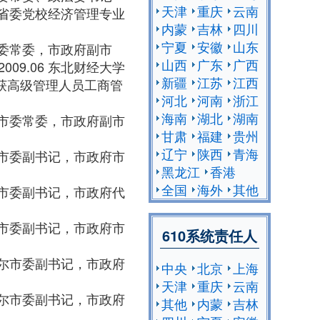
天津
重庆
云南
 黑龙江省委党校经济管理专业
内蒙
吉林
四川
宁夏
安徽
山东
鸡西市委常委，市政府副市
山西
广东
广西
2009.06 东北财经大学
新疆
江苏
江西
获高级管理人员工商管
河北
河南
浙江
海南
湖北
湖南
省牡丹江市委常委，市政府副市
甘肃
福建
贵州
辽宁
陕西
青海
省双鸭山市委副书记，市政府市
黑龙江
香港
全国
海外
其他
省双鸭山市委副书记，市政府代
省双鸭山市委副书记，市政府市
610系统责任人
省齐齐哈尔市委副书记，市政府
中央
北京
上海
天津
重庆
云南
省齐齐哈尔市委副书记，市政府
其他
内蒙
吉林