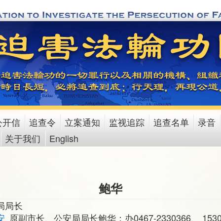
公开信
追查令
立案通知
监视追踪
追查名单
录音
关于我们
English
鲍华
局局长
安
原副市长、公安局局长鲍华：办0467-2330366、 15303