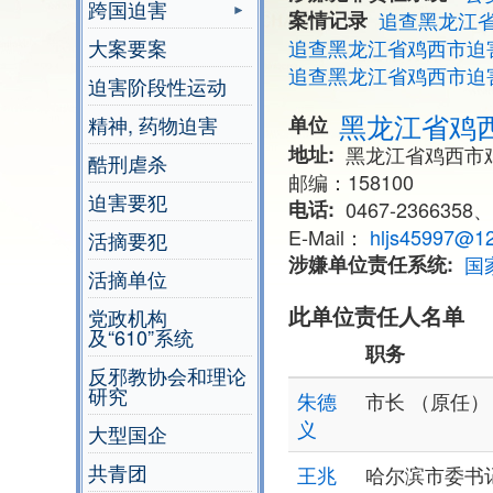
跨国迫害
案情记录
追查黑龙江
大案要案
追查黑龙江省鸡西市迫
追查黑龙江省鸡西市迫
迫害阶段性运动
黑龙江省鸡
精神, 药物迫害
单位
地址
​黑龙江省鸡西市
酷刑虐杀
邮编：158100
迫害要犯
电话
0467-2366358、
E-Mail：
hljs45997@1
活摘要犯
涉嫌单位责任系统
国
活摘单位
此单位责任人名单
党政机构
及“610”系统
职务
反邪教协会和理论
研究
朱德
市长 （原任）
义
大型国企
共青团
王兆
哈尔滨市委书