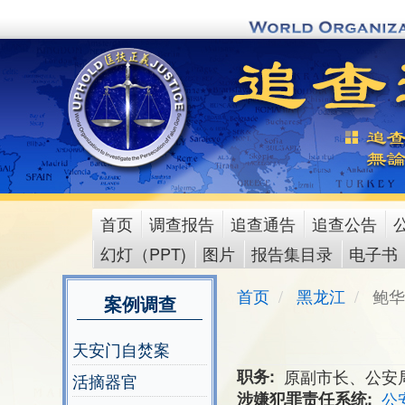
Skip
to
main
content
首页
调查报告
追查通告
追查公告
main
幻灯（PPT)
图片
报告集目录
电子书
menu
首页
黑龙江
鲍华
案例调查
天安门自焚案
职务
原副市长、公安
活摘器官
涉嫌犯罪责任系统
公