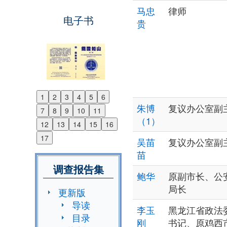
马忠
律师
电子书
贵
1
2
3
4
5
6
Previous
朱博
复议办公室副
7
8
9
10
11
Next
（1）
12
13
14
15
16
17
吴苗
复议办公室副
苗
调查报告集
鲍华
原副市长、公
局长
更新版
导读
李玉
黑龙江省政法
目录
刚
书记、原鸡西