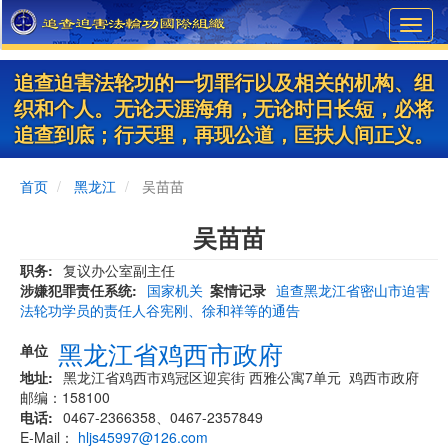
Skip
Toggl
to
navig
main
content
追查迫害法轮功的一切罪行以及相关的机构、组
织和个人。无论天涯海角，无论时日长短，必将
追查到底；行天理，再现公道，匡扶人间正义。
首页
黑龙江
吴苗苗
吴苗苗
职务
复议办公室副主任
涉嫌犯罪责任系统
国家机关
案情记录
追查黑龙江省密山市迫害
法轮功学员的责任人谷宪刚、徐和祥等的通告
黑龙江省鸡西市政府
单位
地址
​黑龙江省鸡西市鸡冠区迎宾街 西雅公寓7单元 鸡西市政府
邮编：158100
电话
0467-2366358、0467-2357849
E-Mail：
hljs45997@126.com