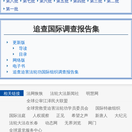
第八批
第七批
第六批
第五批
第四批
第三批
第二批
第一批
追查国际调查报告集
更新版
导读
目录
网络版
电子书
追查迫害法轮功国际组织调查报告集
相关链接
法网恢恢
法轮大法新闻社
明慧网
全球公审江泽民大联盟
全球营救受迫害法轮功学员委员会
国际特赦组织
国际法庭
人权观察
正见
希望之声
新唐人
大纪元
法轮大法在长春
动态网
无界浏览
网门
全球退党服务中心