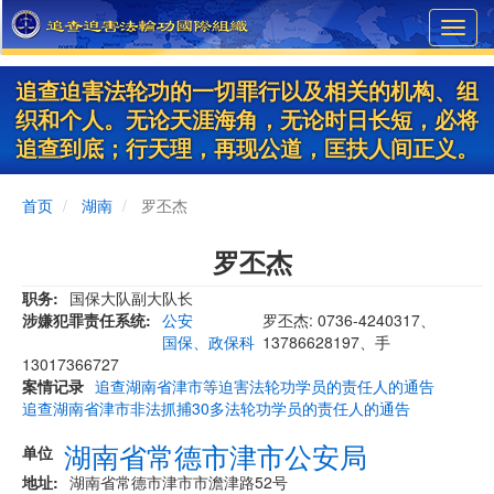
Skip
Toggl
to
navig
main
content
追查迫害法轮功的一切罪行以及相关的机构、组
织和个人。无论天涯海角，无论时日长短，必将
追查到底；行天理，再现公道，匡扶人间正义。
首页
湖南
罗丕杰
罗丕杰
职务
国保大队副大队长
涉嫌犯罪责任系统
公安
罗丕杰: 0736-4240317、
国保、政保科
13786628197、手
13017366727
案情记录
追查湖南省津市等迫害法轮功学员的责任人的通告
追查湖南省津市非法抓捕30多法轮功学员的责任人的通告
湖南省常德市津市公安局
单位
地址
湖南省常德市津市市澹津路52号