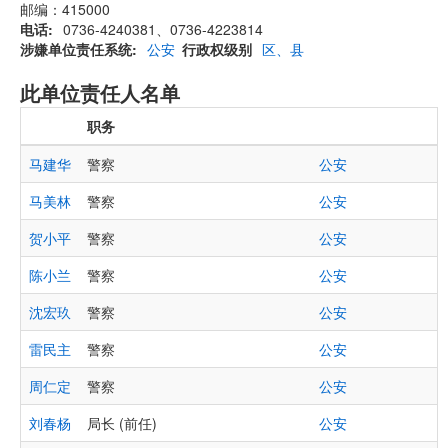
邮编：415000
电话
0736-4240381、0736-4223814
涉嫌单位责任系统
公安
行政权级别
区、县
此单位责任人名单
职务
马建华
警察
公安
马美林
警察
公安
贺小平
警察
公安
陈小兰
警察
公安
沈宏玖
警察
公安
雷民主
警察
公安
周仁定
警察
公安
刘春杨
局长 (前任)
公安