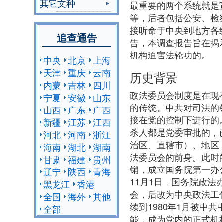
其它文种
最重要的两个系统就是
等，后者包括公安、检
接听命于中央到地方各级
追查通告
告，本调查报告旨在揭
机构迫害法轮功的。
中央
北京
上海
天津
重庆
云南
历史背景
内蒙
吉林
四川
政法委员会制度是在现
宁夏
安徽
山东
的传统。中共对司法的
山西
广东
广西
接在党的控制下进行的
新疆
江苏
江西
杀人都是党委审批的，已经
河北
河南
浙江
治区、直辖市）、地区
海南
湖北
湖南
法委员会的前身。此时的
甘肃
福建
贵州
销，成立国务院第一办
辽宁
陕西
青海
11月1日，国务院政法
黑龙江
香港
会，后改为中央政法工
全国
海外
其他
续到1980年1月被中
全部
能，成为党内的正式机