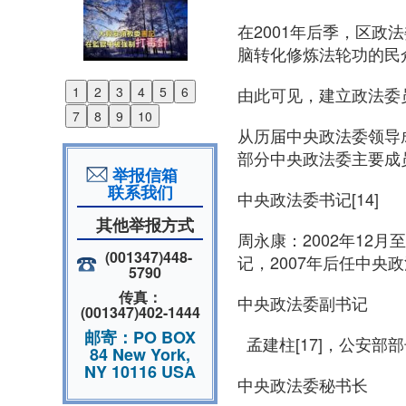
在2001年后季，区
脑转化修炼法轮功的民众
由此可见，建立政法委
1
2
3
4
5
6
Previous
7
8
9
10
Next
从历届中央政法委领导
部分中央政法委主要成
举报信箱
联系我们
中央政法委书记[14]
其他举报方式
周永康：2002年12月
(001347)448-
记，2007年后任中央政
5790
传真：
中央政法委副书记
(001347)402-1444
邮寄：PO BOX
孟建柱[17]，公安部
84 New York,
NY 10116 USA
中央政法委秘书长