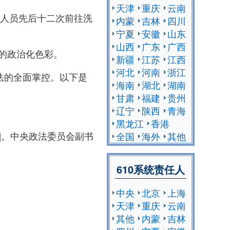
天津
重庆
云南
庭人员先后十二次前往洗
内蒙
吉林
四川
宁夏
安徽
山东
山西
广东
广西
的政治化色彩。
新疆
江苏
江西
河北
河南
浙江
法的全面掌控。以下是
海南
湖北
湖南
甘肃
福建
贵州
辽宁
陕西
青海
黑龙江
香港
5]。中央政法委员会副书
全国
海外
其他
610系统责任人
中央
北京
上海
天津
重庆
云南
其他
内蒙
吉林