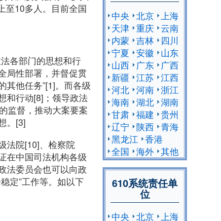
上至10多人。目前全国
中央
北京
上海
天津
重庆
云南
内蒙
吉林
四川
宁夏
安徽
山东
政法各部门的思想和行
山西
广东
广西
全局性部署，并督促贯
新疆
江苏
江西
他任务”[1]。而各级
河北
河南
浙江
和行动[8]；领导政法
海南
湖北
湖南
格的监督，推动大案要案
甘肃
福建
贵州
。[3]
辽宁
陕西
青海
黑龙江
香港
院[10]、检察院
全国
海外
其他
了保证在中国司法机构各级
政法委员会也可以向政
稳定”工作等。如以下
610系统责任单
位
中央
北京
上海