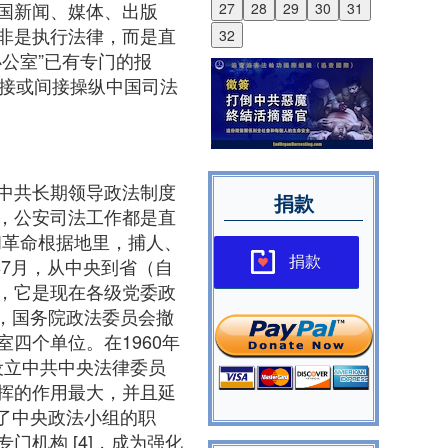
国新闻、媒体、出版
27
28
29
30
31
非是执行法律，而是直
32
办公室”已有专门的报
直接或间接操纵中国司法
中共长期领导政法制度
捐款
，公安司法工作都是直
和革命根据地里，捕人、
6年7月，从中央到省（自
捐款
，它是现在各级党委政
日，国务院政法委员会撤
四个单位。在1960年
设立中共中央法律委员
挥的作用最大，并且延
承了中央政法小组的职
机构 [4]，成为强化