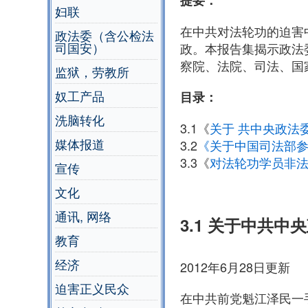
提要：
妇联
在中共对法轮功的迫害
政法委（含公检法
司国安）
政。本报告集揭示政法
察院、法院、司法、国
监狱，劳教所
奴工产品
目录：
洗脑转化
3.1《
关于
共中央政法
媒体报道
3.2
《关于中国司法部
3.3《
对法轮功学员非
宣传
文化
通讯, 网络
3.1 关于中共
教育
经济
2012年6月28日更新
迫害正义民众
在中共前党魁江泽民一