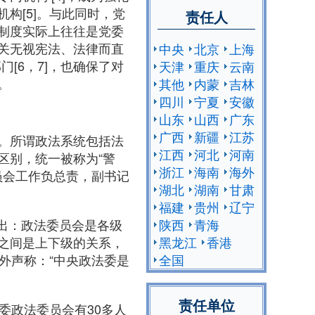
构[5]。与此同时，党
责任人
制度实际上往往是党委
关无视宪法、法律而直
中央
北京
上海
[6，7]，也确保了对
天津
重庆
云南
。
其他
内蒙
吉林
四川
宁夏
安徽
山东
山西
广东
广西
新疆
江苏
。所谓政法系统包括法
江西
河北
河南
区别，统一被称为“警
浙江
海南
海外
员会工作负总责，副书记
湖北
湖南
甘肃
福建
贵州
辽宁
调指出：政法委员会是各级
陕西
青海
之间是上下级的关系，
黑龙江
香港
外声称：“中央政法委是
全国
责任单位
委政法委员会有30多人