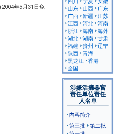
四川
宁夏
安徽
2004年5月31日免
山东
山西
广东
广西
新疆
江苏
江西
河北
河南
浙江
海南
海外
湖北
湖南
甘肃
福建
贵州
辽宁
陕西
青海
黑龙江
香港
全国
涉嫌活摘器官
责任单位责任
人名单
内容简介
第三批
第二批
第一批