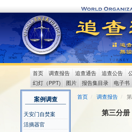
Skip
to
main
content
首页
调查报告
追查通告
追查公告
main
幻灯（PPT)
图片
报告集目录
电子书
menu
首页
调查报告
第
案例调查
第三分册
天安门自焚案
活摘器官