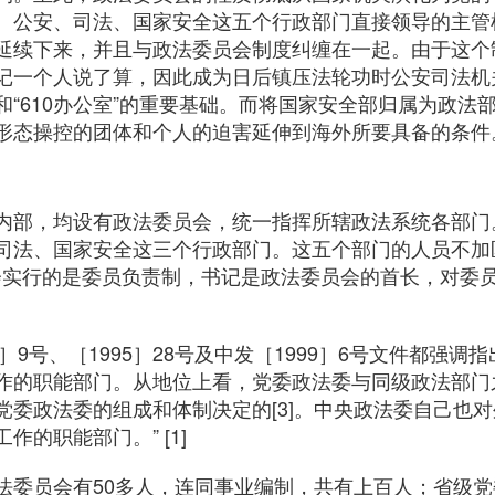
、公安、司法、国家安全这五个行政部门直接领导的主管机
延续下来，并且与政法委员会制度纠缠在一起。由于这个
记一个人说了算，因此成为日后镇压法轮功时公安司法机
“610办公室”的重要基础。而将国家安全部归属为政法部门
形态操控的团体和个人的迫害延伸到海外所要具备的条件
内部，均设有政法委员会，统一指挥所辖政法系统各部门
司法、国家安全这三个行政部门。这五个部门的人员不加
委员会实行的是委员负责制，书记是政法委员会的首长，对委
4］9号、［1995］28号及中发［1999］6号文件都强
作的职能部门。从地位上看，党委政法委与同级政法部门
党委政法委的组成和体制决定的[3]。中央政法委自己也对
的职能部门。” [1]
法委员会有50多人，连同事业编制，共有上百人；省级党