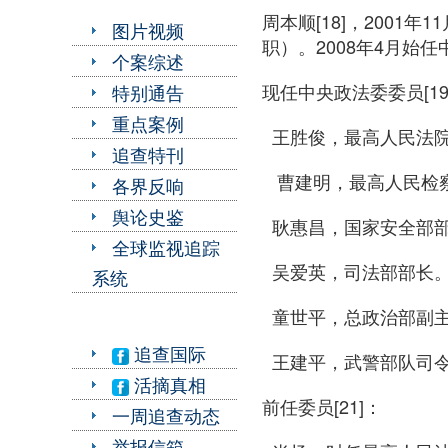
周本顺[18]，2001年
图片视频
职）。2008年4月始
个案综述
现任中央政法委委员[19
特别通告
重点案例
王胜俊，最高人民法院院
追查特刊
曹建明，最高人民检
各界反响
舆论史鉴
耿惠昌，国家安全部
全球监视追踪
吴爱英，司法部部长
系统
童世平，总政治部副主
追查国际
王建平，武警部队司
活摘真相
前任委员[21]：
一周追查动态
举报信箱