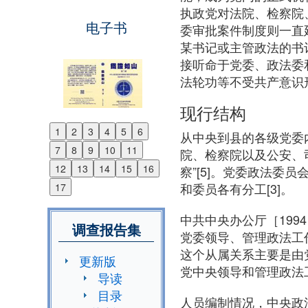
执政党对法院、检察院
电子书
委审批案件制度则一直
某书记或主管政法的书
接听命于党委、政法委和
法轮功等不受共产意识
现行结构
1
2
3
4
5
6
从中央到县的各级党委
Previous
7
8
9
10
11
院、检察院以及公安、
Next
12
13
14
15
16
察”[5]。党委政法
和委员各有分工[3]。
17
中共中央办公厅［199
调查报告集
党委领导、管理政法工
这个从属关系主要是由
更新版
党中央领导和管理政法工作
导读
目录
人员编制情况，中央政