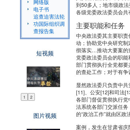
网络版
到50多人；地市级政法
电子书
各级党委政法委员会共有
追查迫害法轮
功国际组织调
主要职能和任务
查报告集
中央政法委其主要职责
动；协助党中央研究制
彻落实…推动大要案的
短视频
党委政法委员会的职能
部门贯彻执行全党都要
的查处工作；对于有争
显然政法委只负责中共
[11]、公安[12]
1
2
各部门督促贯彻执行党
Previous
法系统各部门交派任务
Next
的“政治工作”就由区政
图片视频
案例，发生在甘肃省庆