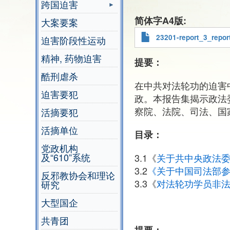
跨国迫害
简体字A4版
大案要案
23201-report_3_repor
迫害阶段性运动
精神, 药物迫害
提要：
酷刑虐杀
在中共对法轮功的迫害
迫害要犯
政。本报告集揭示政法
察院、法院、司法、国
活摘要犯
活摘单位
目录：
党政机构
及“610”系统
3.1《
关于共中央政法
3.2
《关于中国司法部
反邪教协会和理论
3.3《
对法轮功学员非
研究
大型国企
共青团