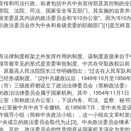
宣传和司法行政。前者包括中共中央宣传部及其控制的全
察院、法院、司法、国家安全等五部门。其实施的迫害并
党委及其内设的政法委员会和“610办公室”。因为“610
示政法委员会作为中央和各级党委的职能部门[1]是怎样
有法律制度框架之外发挥作用的制度。该制度直接来自于
领导最常见的形式是党委审批制度。中共在夺取政权以前
。原最高人民法院院长江华明确指出：“过去在人民军队
形成制度。” [2]中共建政以后，1949年10月至195
（市）三级政府都设立了政治法律委员会（简称政法委）
政治法律委员会属于国家机构。其中，1954年11月1
公室（简称政法办公室），下设内务、司法、监察、秘书室
办公室被中共中央下令撤销。在1956年7月，党中央先是
作领导小组（简称中央政法小组），这一小组在文革时发
共中央成立的政法委员会取代为止[3]。中央政法委员会继
构。至此，政法委员会的性质彻底从国家机关演化为党的专门