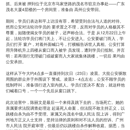
抓。后来被 押到位于北京市马家堡路的茂名市驻京办事处——广东
茂名大厦4层楼的一个房间里，准备由 高州公安带回。
期间，学员们表达和平上访没有罪，希望受到合法与人道的对待。
然而公安对法轮功学员的 要求置之不理，反而对学员的人格极其不
尊重，如随便揭女学员的被子，还声称合法。于是 从12月22日上午
起，法轮功学员们将门关上，不让公安进入。公安要破门而入，学
员们打开 窗户，对着外面喊口号，打横幅告诉世人真相。公安打算
用升降机升上四楼从窗口而入被学 员发现，遭到学员们抵制。并言
明：若再强行无理破门或破窗而入大家就集体跳楼，一切后 果均由
公安承担。
这样从下午大约4点多一直僵持到次日（23日）凌晨。大批公安驱散
周围的群众并于外围设下 警戒。凌晨3－4点左右，公安不顾学员的
抵制呼叫，准备强行进入室内抓人。学员们坚决不 配合，就这样他
们喊着口号，一个一个先后从窗口跳下。
此次迫害中，陈丽文是最后一个来得及跳下去的，当场死亡。她的
亲属要求法院调查处理这 起逼死人命案，但法院不敢主持正义，以
跳楼自杀为由不予受理。家属又向茂名中级人民法 院上诉，得到广
州地方正义人士支持，坚持法律的原则和对不法人员的控诉。广州
市人民法 院开庭审理，但最后仍以跳楼自杀作解释收庭。据悉，当