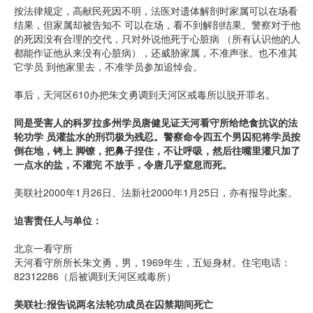
按法律规定，高献民死因不明，法医对遗体解剖时家属可以在场看
结果，但家属却被告知不 可以在场，看不到解剖结果。警察对于他
的死因没有合理的交代，只对外说他死于心脏病 （所有认识他的人
都能作证他从来没有心脏病），还威胁家属，不准声张。也不准其
它学员 到他家里去，不准学员参加追悼会。
事后，天河区610办把朱文勇调到天河区戒毒所以脱开罪名。
同是受害人的科罗拉多州学员唐健见证天河看守所给绝食抗议的法
轮功学 员灌盐水的刑罚极为残忍。警察命令四五个男囚犯将学员按
倒在地，铐上 脚镣，把鼻子捏住，不让呼吸，然后往嘴里灌只加了
一点水的盐，不灌完 不放手，令唐几乎窒息而死。
美联社2000年1月26日、法新社2000年1月25日，亦有报导此案。
迫害责任人与单位：
北京一看守所
天河看守所所长朱文勇，男，1969年生，五短身材。住宅电话：
82312286（后被调到天河区戒毒所）
美联社:报告说两名法轮功成员在囚禁期间死亡