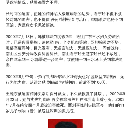
受虐的情况，狱警都置之不理。
长时间的迫害，使她的精神陷入极度崩溃的边缘，看守所不但不减
轻对她的迫害，也不提供 任何精神检查与治疗，脚部溃烂也得不到
医治，家属数次求见被拒绝。
2000年7月13日，她被非法判劳教2年，送往广东三水妇女劳教所
时，已是瘦骨嶙峋，遍体鳞 伤，全身肌肉萎缩，双脚腕溃烂不堪，
腿部高度浮肿，目光迟滞，无语言能力，无反应能力。 即使这样，
南山区公安分局政保科曾科长、南山看守所王楚荣所长还不放过，
亲自驾车到三 水部署进一步迫害，致使她一到三水马上受到非法迫
害。
2000年8月中旬，佛山市法医专家小组确诊她为“监狱型”精神病，无
行为能力症。从进监狱 到确诊为精神病，前后不到100天。
王晓东被迫害精神失常后保外就医，不久就恢复了健康，。2002年9
月22日，她与丈夫刘喜峰 再度被非法关押在深圳南山看守所。2003
年7月在绝食四个月后被迫害致死。而刘喜峰则失踪至今，他们的11
岁儿子刘响（音）被送往深圳的孤儿院。