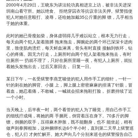
2000年4月29日，王晓东为讲法轮功真相进京上访，被非法关进深
圳南山看守所。她以绝食、 拒绝穿囚衣等抗议非法关押。狱警指使
犯人对她任意殴打、凌辱，还给她加戴35公斤重的脚 镣，几乎相当
于她的体重。
此时的她已骨瘦如柴，身体虚弱得几乎难以站立，根本无力行走，
每天由两个犯人架着胳膊 拖来拖去，脚腕处的两个环已深深卡进肉
里，致使肌肉溃烂，每天鲜血淋漓，骨头有时直接 接触到铁环，钻
心的疼痛。因无力行走，上厕所时由两个犯人架着拖来拖去，有时
往厕所一 扔就不理了，只好在厕所里睡一夜，有犯人上厕所，就扯
着她头发拖出去，过后又塞回去， 日复一日。
某日下午，一名受狱警李燕芝唆使的犯人用作手工的细针，一针一
针的刺在她的脚背、小腿 上，脚上腿上密密麻麻的排满了针眼，冒
着血，她忍着痛，不敢喊，一喊就会招来拖鞋打脸， 折磨持续了近
一个小时。
当天晚上，后半夜一时，两个看管的犯人为了睡觉，用自己作手工
的细线拧成绳，将她的两 手捆死，倒背着压在身下。70多斤的脚
镣，倒捆的双手，压得麻木肿胀，既不能翻身，也不 能坐起，稍有
做声则拳脚相加，这种捆绑长达6个半小时，直到第二天早上狱警巡
仓，犯人们 才匆忙解开。她大声向几个分别来巡仓的狱警报告自己