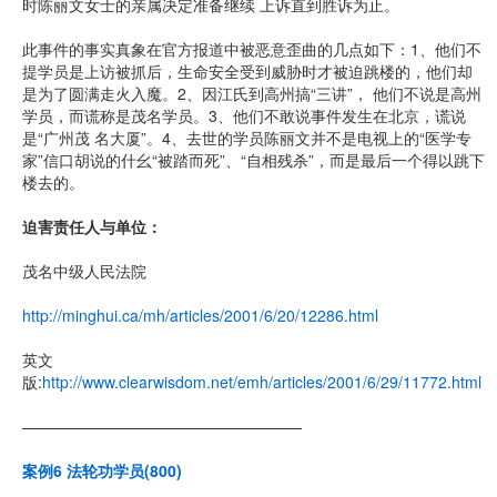
时陈丽文女士的亲属决定准备继续 上诉直到胜诉为止。
此事件的事实真象在官方报道中被恶意歪曲的几点如下：1、他们不
提学员是上访被抓后，生命安全受到威胁时才被迫跳楼的，他们却
是为了圆满走火入魔。2、因江氏到高州搞“三讲”， 他们不说是高州
学员，而谎称是茂名学员。3、他们不敢说事件发生在北京，谎说
是“广州茂 名大厦”。4、去世的学员陈丽文并不是电视上的“医学专
家”信口胡说的什幺“被踏而死”、“自相残杀”，而是最后一个得以跳下
楼去的。
迫害责任人与单位：
茂名中级人民法院
http://minghui.ca/mh/articles/2001/6/20/12286.html
英文
版:
http://www.clearwisdom.net/emh/articles/2001/6/29/11772.html
——————————————————
案例6 法轮功学员(800)