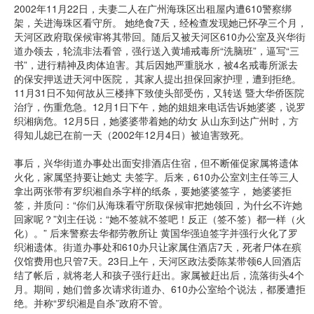
2002年11月22日，夫妻二人在广州海珠区出租屋内遭610警察绑
架，关进海珠区看守所。 她绝食7天，经检查发现她已怀孕三个月，
天河区政府取保候审将其带回。随后又被天河区610办公室及兴华街
道办领去，轮流非法看管，强行送入黄埔戒毒所“洗脑班”，逼写“三
书”，进行精神及肉体迫害。其后因她严重脱水，被4名戒毒所派去
的保安押送进天河中医院， 其家人提出担保回家护理，遭到拒绝。
11月31日不知何故从三楼摔下致使头部受伤，又转送 暨大华侨医院
治疗，伤重危急。12月1日下午，她的姐姐来电话告诉她婆婆，说罗
织湘病危。12月5日，她婆婆带着她的幼女 从山东到达广州时，方
得知儿媳已在前一天（2002年12月4日）被迫害致死。
事后，兴华街道办事处出面安排酒店住宿，但不断催促家属将遗体
火化，家属坚持要让她丈 夫签字。后来，610办公室刘主任等三人
拿出两张带有罗织湘自杀字样的纸条，要她婆婆签字， 她婆婆拒
签，并质问：“你们从海珠看守所取保候审把她领回，为什幺不许她
回家呢？”刘主任说：“她不签就不签吧！反正（签不签）都一样（火
化）。” 后来警察去华都劳教所让 黄国华强迫签字并强行火化了罗
织湘遗体。街道办事处和610办只让家属住酒店7天，死者尸体在殡
仪馆费用也只管7天。23日上午，天河区政法委陈某带领6人回酒店
结了帐后，就将老人和孩子强行赶出。家属被赶出后，流落街头4个
月。期间，她们曾多次请求街道办、610办公室给个说法，都屡遭拒
绝。并称“罗织湘是自杀”政府不管。