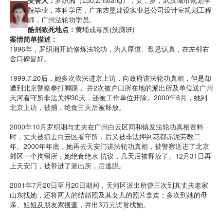
受害人：
罗织湘（Luo,Zhixiang），女，岁，武汉城市规划学
院毕业，本科学历，广东农垦建设实业总公司设计室规划工程
师，广州法轮功学员。
酷刑致死地点：
黄埔戒毒所(洗脑班)
案情简单描述：
1996年，罗织湘开始修炼法轮功，为人厚道、勤恳认真，在左邻右
舍口碑皆好。
1999.7.20后，她多次依法进京上访，向政府讲法轮功真相，但是却
遭到北京警察拳打脚踢， 并2次被户口所在地的派出所及单位送广州
天河看守所非法关押30天，还被工作单位开除。2000年6月，她到
北京上访，被捕，绝食三天后被释放。
2000年10月罗织湘与丈夫在广州白云区同和镇发法轮功真相资料
时，丈夫被抓去白云区看守所，后又被非法押到花都赤泥劳教二
年。2000年年底，她再去天安门讲法轮功真相，被警察送进了北京
郊区一个拘留所，她绝食绝水 抗议，几天后被释放了。12月31日再
上天安门，被带进了派出所，后逃脱。
2001年7月20日至月20日期间，天河区派出所曾三次到其丈夫老家
山东找她，还将两人的结婚照及其女儿的照片拿走；多次到她的母
亲、姐姐及朋友家搜查，并出3万元奖赏找她。