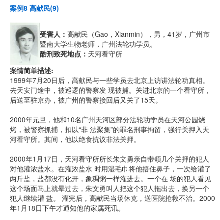
案例8 高献民(9)
受害人：
高献民（Gao，Xianmin），男，41岁，广州市
暨南大学生物老师，广州法轮功学员。
酷刑致死地点：
天河看守所
案情简单描述:
1999年7月20日后，高献民与一些学员去北京上访讲法轮功真相。
去天安门途中，被巡逻的警察发 现被捕。关进北京的一个看守所，
后送至驻京办，被广州的警察接回后又关了15天。
2000年元旦，他和10名广州天河区部分法轮功学员在天河公园烧
烤，被警察抓捕，扣以“非 法聚集”的罪名刑事拘留，强行关押入天
河看守所。其间，他以绝食抗议非法关押。
2000年1月17日，天河看守所所长朱文勇亲自带领几个关押的犯人
对他灌浓盐水。在灌浓盐水 时用湿毛巾将他捂住鼻子，一次给灌了
两斤盐，盐都没有化开，象稠粥一样灌进去。一个在 场的犯人看见
这个场面马上就晕过去，朱文勇叫人把这个犯人拖出去，换另一个
犯人继续灌 盐。 灌完后，高献民当场休克，送医院抢救不治。2000
年1月18日下午才通知他的家属死讯。