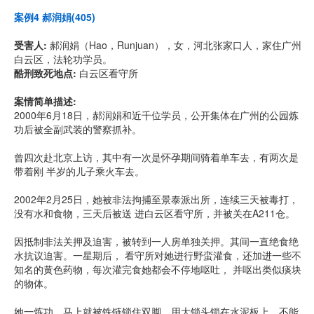
案例4 郝润娟(405)
受害人:
郝润娟（Hao，Runjuan），女，河北张家口人，家住广州
白云区，法轮功学员。
酷刑致死地点:
白云区看守所
案情简单描述:
2000年6月18日，郝润娟和近千位学员，公开集体在广州的公园炼
功后被全副武装的警察抓补。
曾四次赴北京上访，其中有一次是怀孕期间骑着单车去，有两次是
带着刚 半岁的儿子乘火车去。
2002年2月25日，她被非法拘捕至景泰派出所，连续三天被毒打，
没有水和食物，三天后被送 进白云区看守所，并被关在A211仓。
因抵制非法关押及迫害，被转到一人房单独关押。其间一直绝食绝
水抗议迫害。一星期后， 看守所对她进行野蛮灌食，还加进一些不
知名的黄色药物，每次灌完食她都会不停地呕吐， 并呕出类似痰块
的物体。
她一炼功，马上就被铁链锁住双脚，用大锁头锁在水泥板上，不能