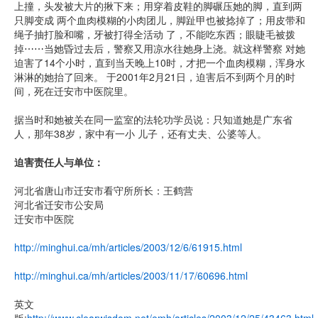
上撞，头发被大片的揪下来；用穿着皮鞋的脚碾压她的脚，直到两
只脚变成 两个血肉模糊的小肉团儿，脚趾甲也被捻掉了；用皮带和
绳子抽打脸和嘴，牙被打得全活动 了，不能吃东西；眼睫毛被拨
掉⋯⋯当她昏过去后，警察又用凉水往她身上浇。就这样警察 对她
迫害了14个小时，直到当天晚上10时，才把一个血肉模糊，浑身水
淋淋的她抬了回来。 于2001年2月21日，迫害后不到两个月的时
间，死在迁安市中医院里。
据当时和她被关在同一监室的法轮功学员说：只知道她是广东省
人，那年38岁，家中有一小 儿子，还有丈夫、公婆等人。
迫害责任人与单位：
河北省唐山市迁安市看守所所长：王鹤营
河北省迁安市公安局
迁安市中医院
http://minghui.ca/mh/articles/2003/12/6/61915.html
http://minghui.ca/mh/articles/2003/11/17/60696.html
英文