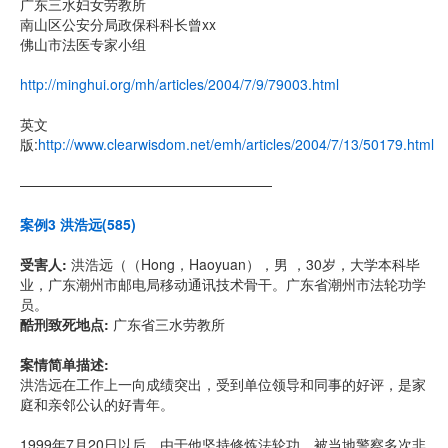
广东三水妇女劳教所
南山区公安分局政保科科长曾xx
佛山市法医专家小组
http://minghui.org/mh/articles/2004/7/9/79003.html
英文
版:
http://www.clearwisdom.net/emh/articles/2004/7/13/50179.html
——————————————————
案例3 洪浩远(585)
受害人:
洪浩远（（Hong，Haoyuan），男 ，30岁，大学本科毕
业，广东潮州市邮电局移动通讯技术骨干。广东省潮州市法轮功学
员。
酷刑致死地点:
广东省三水劳教所
案情简单描述:
洪浩远在工作上一向成绩突出，受到单位领导和同事的好评，是家
庭和亲邻公认的好青年。
1999年7月20日以后，由于他坚持修炼法轮功，被当地警察多次非