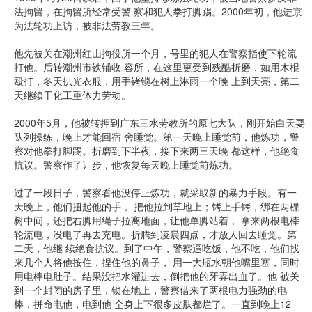
法拘留，在拘留所经常受警 察和犯人拳打脚踢。2000年初，他进京
为法轮功上访，被非法劳教三年。
他先被关在潮州红山拘役所一个月，号里的犯人在警察指使下轮流
打他。后转潮州市铁铺收 容所，在这里更受到残酷折磨，如用木棍
殴打，冬天扒光衣服，用手铐锁在树上淋雨一个晚 上到天亮，第二
天继续干化工重体力劳动。
2000年5月，他被转押到广东三水劳教所的原七大队，刚开始白天要
队列操练，晚上才能回宿 舍睡觉。第一天晚上睡觉前，他炼功，警
察对他拳打脚踢。折磨到下半夜，接下来两三天晚 都这样，他绝食
抗议。警察作了让步，他恢复每天晚上睡觉前炼功。
过了一段日子，警察看他没停止炼功，就采取新的暴力手段。有一
天晚上，他们扭起他的手， 把他拉到草地上；铐上手铐，绑在两棵
树中间，还把右脚用绳子拉离地面，让他单脚站着， 拿来两根电棒
轮流电，没电了再去充电。折腾到凌晨四点，才放人回去睡觉。第
二天，他继 续绝食抗议。到了中午，警察逼吃饭，他不吃，他们找
来几个人将他按住，捏住他的鼻子， 用一大瓶水朝他嘴里塞，同时
用电棒电肚子。结果没把水灌进去，倒把他的牙弄出血了。他 被关
到一个封闭的房子里，锁在地上，警察借来了两根电力强劲的电
棒，拼命电他，电到他 全身上下很多皮肤都烂了。一直到晚上12