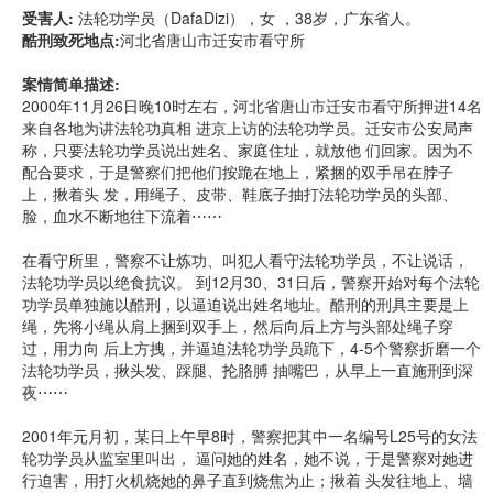
受害人:
法轮功学员（DafaDizi），女 ，38岁，广东省人。
酷刑致死地点:
河北省唐山市迁安市看守所
案情简单描述:
2000年11月26日晚10时左右，河北省唐山市迁安市看守所押进14名
来自各地为讲法轮功真相 进京上访的法轮功学员。迁安市公安局声
称，只要法轮功学员说出姓名、家庭住址，就放他 们回家。因为不
配合要求，于是警察们把他们按跪在地上，紧捆的双手吊在脖子
上，揪着头 发，用绳子、皮带、鞋底子抽打法轮功学员的头部、
脸，血水不断地往下流着⋯⋯
在看守所里，警察不让炼功、叫犯人看守法轮功学员，不让说话，
法轮功学员以绝食抗议。 到12月30、31日后，警察开始对每个法轮
功学员单独施以酷刑，以逼迫说出姓名地址。酷刑的刑具主要是上
绳，先将小绳从肩上捆到双手上，然后向后上方与头部处绳子穿
过，用力向 后上方拽，并逼迫法轮功学员跪下，4-5个警察折磨一个
法轮功学员，揪头发、踩腿、抡胳膊 抽嘴巴，从早上一直施刑到深
夜⋯⋯
2001年元月初，某日上午早8时，警察把其中一名编号L25号的女法
轮功学员从监室里叫出， 逼问她的姓名，她不说，于是警察对她进
行迫害，用打火机烧她的鼻子直到烧焦为止；揪着 头发往地上、墙