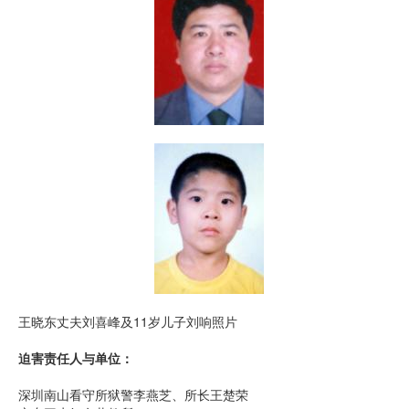
王晓东丈夫刘喜峰及11岁儿子刘响照片
迫害责任人与单位：
深圳南山看守所狱警李燕芝、所长王楚荣