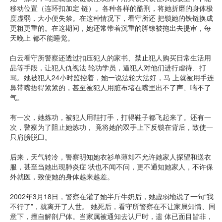
移动位置（连环扣加定 链）。各种各样的酷刑，将她折磨的身体极
度虚弱，大小便失禁。在这种情况下，看守所还 把锁她的铁链换成
更粗更重的。在这期间，她还常带着沉重的脚镣被拖出去提审，每
天晚上 都不能睡觉。
白云看守所警察还透过扣压犯人的家书、禁止犯人购买日常生活用
品等手段，让犯人仇视法 轮功学员，逼犯人对他们进行虐待、打
骂。她被犯人24小时监控着，她一说法轮大法好，马 上就被用手连
鼻带嘴捂得紧紧的，甚至被犯人用脏布堵在嘴里出不了声、喘不了
气。
有一次，她炼功，被犯人用鞋打手，打得鞋子都飞起来了。还有一
次，警察为了阻止她炼功， 竟将她的双手上下反锁在背后，致使一
只肩膀脱臼。
后来，天气转冷，警察明知她衣衫单薄却不允许她家人探望和送衣
服，甚至当她出现肺炎症 状也不闻不问，更不通知她家人，不许保
外就医，致使她的身体越来越差。
2002年3月18日，警察在灌了她半斤牛奶后，她虚弱地说了一句“我
不行了”，就离开了人世。 她死后，看守所警察在不让家属知情、同
意下，擅自解剖尸体。当家属被通知去认尸时，遗 体已面目皆非，