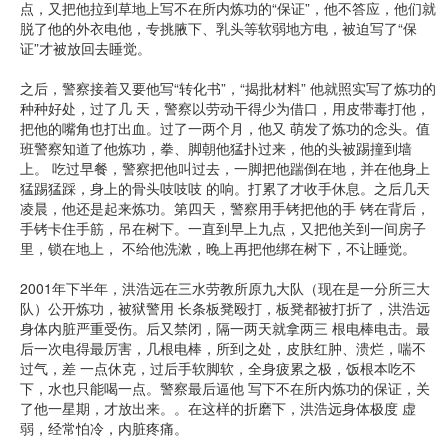
点，又把他拉到草地上写不在所内炼功的“保证”，他不答应，他们就
脱了他的外衣电他，专挑腋下、乳头等软弱地方电，被迫写了“保
证”才被放回去睡觉。
之后，警察接着又要他写“转化书”，“揭批材料” 他就照实写了炼功的
种种好处，过了几 天，警察以劳动干得少为借口，用皮带毒打他，
把他的嘴角也打出血。过了一两个月，他又 萌发了炼功的念头。值
班警察知道了他炼功，拳、脚朝他猛扑过来，他的头被踢撞到墙
上。 吃过早餐，警察把他叫过去，一脚把他踹倒在地，并在他身上
猛踢猛踩，身上的骨头吱吱吱 的响。打累了才收手休息。之后几天
凌晨，他还是起来炼功。第四天，警察用手铐把他的手 铐在背后，
手铐卡住手筋，吊在树下。一直到早上九点，又把他关到一间房子
里，锁在地上， 不给他洗漱，晚上再把他绑在树下，不让睡觉。
2001年下半年，洪浩远在三水劳教所原九大队（现在是一分所三大
队）公开炼功，被狱警用 长条板凳殴打，板凳都被打折了，洪浩远
身体内脏严重受伤。后又禁闭，隔一两天就拿两三 根电棒电击。最
后一次电得最厉害，几根电棒，所到之处，皮肤红肿、溃烂，喘不
过气，差 一点休克，过后手软脚软，全身疲累之极，饭根本吃不
下，水也只能喝一点。警察最后逼他 写下不在所内炼功的保证，关
了他一星期，才放出来。。在这样的折磨下，洪浩远身体极度 虚
弱，经常怕冷，内脏疼痛。