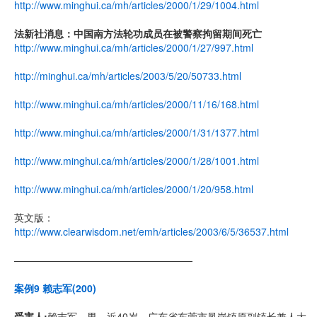
http://www.minghui.ca/mh/articles/2000/1/29/1004.html
法新社消息：中国南方法轮功成员在被警察拘留期间死亡
http://www.minghui.ca/mh/articles/2000/1/27/997.html
http://minghui.ca/mh/articles/2003/5/20/50733.html
http://www.minghui.ca/mh/articles/2000/11/16/168.html
http://www.minghui.ca/mh/articles/2000/1/31/1377.html
http://www.minghui.ca/mh/articles/2000/1/28/1001.html
http://www.minghui.ca/mh/articles/2000/1/20/958.html
英文版：
http://www.clearwisdom.net/emh/articles/2003/6/5/36537.html
——————————————————
案例9 赖志军(200)
受害人:
赖志军，男，近40岁，广东省东莞市凤岗镇原副镇长兼人大