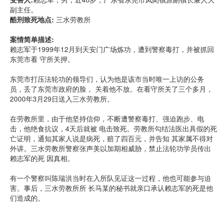
副主任。
酷刑致死地点:
三水劳教所
案情简单描述:
赖志军于1999年12月到天安门广场炼功，遭到警察毒打，并被抓回
东莞市看 守所关押。
东莞市打压法轮功的领导们，认为他是该市当时唯一上访的公务
员，丢了东莞市政府的脸， 关着他不放。在看守所关了三个多月，
2000年3月29日送入三水劳教所。
在劳教所里，由于他坚持信仰，不断遭警察毒打、强迫跑步、电
击，他绝食抗议，4天后就被 电击致死。劳教所勾结法医出具假的死
亡证明，通知其家人说是病死，赔了四百元，并告知 其家属不得对
外讲。三水劳教所警察张声美以加期相威胁，禁止法轮功学员传出
赖志军的死 因真相。
有一个警察叫陈瑞洪当时在入所队见证这一过程，他也可能参与迫
害。事后，三水劳教所所 长马某的秘书就亲口承认赖志军的死是他
们造成的。