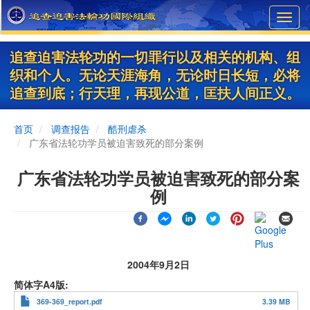
Skip
Toggl
to
navig
main
content
追查迫害法轮功的一切罪行以及相关的机构、组
织和个人。无论天涯海角，无论时日长短，必将
追查到底；行天理，再现公道，匡扶人间正义。
首页
调查报告
酷刑虐杀
广东省法轮功学员被迫害致死的部分案例
广东省法轮功学员被迫害致死的部分案
例
2004年9月2日
简体字A4版
369-369_report.pdf
3.39 MB