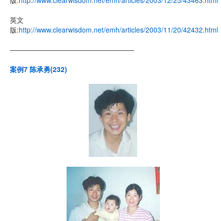
版:
http://www.clearwisdom.net/emh/articles/2003/12/25/43463.html
英文
版:
http://www.clearwisdom.net/emh/articles/2003/11/20/42432.html
——————————————————
案例7 陈承勇(232)