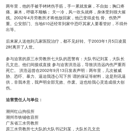
两年里，他的手被手铐铐伤手筋，手一累就发麻，不自如；胸口疼
痛、麻木，呼吸不顺畅； 天一冷，风一吹头就疼，身体受到很大摧
残。2002年4月劳教所才将他放回家，他已变得皮包 骨、伤势严
重。公安部门、当地610还经常到家中恐吓其家人要看管好，不得外
出等。
后来家人送他到几家医院治疗，都不见好转。于2003年1月5日凌晨
2时离开了人世。
参与迫害的原三水劳教所七大队的恶警有：大队书记刘某，大队长
孔文忠。他们间接或直接 参与迫害洪浩远，导致洪浩远内伤严重而
死亡。 洪浩远曾在2002年9月13日发表声明：两年里，几次被威
胁、恐吓、暴力、逼迫我违心写下所 谓的保证等材料，这是刑讯逼
供，非我本意，我声明全部无效、作废。这也给我心灵造成很大创
伤。
迫害责任人与单位：
潮州红山拘役所
潮州市铁铺收容所
广东省三水劳教所
原三水劳教所七大队的大队书记刘某，大队长孔文忠