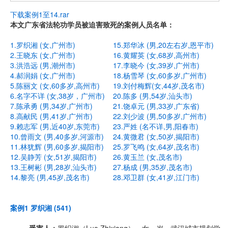
下载案例1至14.rar
本文广东省法轮功学员被迫害致死的案例人员名单：
1.罗织湘 (女,广州市)
15.郑华冰 (男,20左右岁,恩平市)
2.王晓东 (女,广州市)
16.黄耀英 (女,68岁,高州市)
3.洪浩远 (男,潮州市)
17.李晓今 (女,39岁,广州市)
4.郝润娟 (女,广州市)
18.杨雪琴 (女,60多岁,广州市)
5.陈丽文 (女,60多岁,高州市)
19.刘付梅辉(女,44岁,茂名市)
6.名字不详 (女,38岁，广州市)
20.陈多 (男,54岁,汕头市)
7.陈承勇
(男,34岁,广州市)
21.饶卓元 (男,33岁,广东省)
8.高献民 (男,41岁,广州市)
22.刘少波 (男,50多岁,广州市)
9.赖志军 (男,近40岁,东莞市)
23.严姓 (名不详,男,阳春市)
10.曾雨文 (男,40多岁,河源市)
24.黄微君 (女,50岁,揭阳市)
11.林犹辉 (男,60多岁,揭阳市)
25.罗飞鸣 (女,64岁,茂名市)
12.吴静芳 (女,51岁,揭阳市)
26.黄玉兰 (女,茂名市)
13.王树彬 (男,28岁,汕头市)
27.杨成 (男,35岁,茂名市)
14.黎亮 (男,45岁,茂名市)
28.邓卫群 (女,41岁,江门市)
案例1 罗织湘 (541)