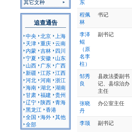
其它文种
东
程佩
书记
林
追查通告
李泽
副书记
中央
北京
上海
鲲
天津
重庆
云南
（原
内蒙
吉林
四川
名李
宁夏
安徽
山东
柱）
山西
广东
广西
新疆
江苏
江西
邹秀
县政法委副书
河北
河南
浙江
良
记、县综治办
海南
湖北
湖南
主任
甘肃
福建
贵州
辽宁
陕西
青海
张晓
办公室主任
黑龙江
香港
丹
全国
海外
其他
李颉
副书记
全部