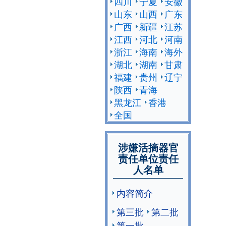
四川
宁夏
安徽
山东
山西
广东
广西
新疆
江苏
江西
河北
河南
浙江
海南
海外
湖北
湖南
甘肃
福建
贵州
辽宁
陕西
青海
黑龙江
香港
全国
涉嫌活摘器官
责任单位责任
人名单
内容简介
第三批
第二批
第一批