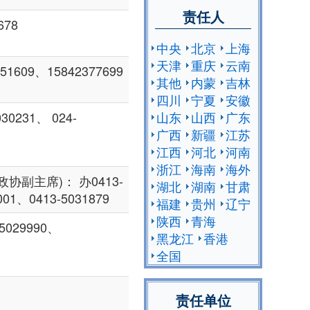
责任人
678
中央
北京
上海
天津
重庆
云南
1609、15842377699
其他
内蒙
吉林
四川
宁夏
安徽
山东
山西
广东
231、 024-
广西
新疆
江苏
江西
河北
河南
浙江
海南
海外
协副主席)： 办0413-
湖北
湖南
甘肃
001、0413-5031879
福建
贵州
辽宁
陕西
青海
5029990、
黑龙江
香港
全国
责任单位