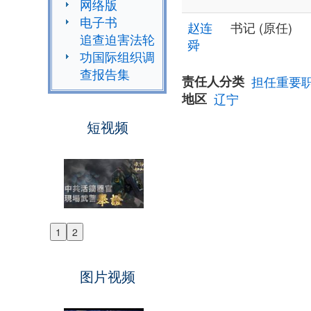
网络版
电子书
赵连
书记 (原任)
追查迫害法轮
舜
功国际组织调
查报告集
责任人分类
担任重要
地区
辽宁
短视频
1
2
Previous
Next
图片视频