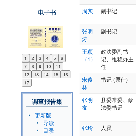
周实
副书记
电子书
张明
副书记
涛
王颖
政法委副书
1
2
3
4
5
6
（1）
记、维稳办主
Previous
任
7
8
9
10
11
Next
12
13
14
15
16
宋俊
书记 (原任)
17
林
张明
县委常委、政
调查报告集
友
法委书记
更新版
导读
张玲
人员
目录