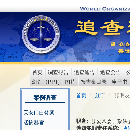
Skip
to
main
content
首页
调查报告
追查通告
追查公告
main
幻灯（PPT)
图片
报告集目录
电子书
menu
首页
辽宁
张明友
案例调查
天安门自焚案
职务
县委常委、政法
活摘器官
涉嫌犯罪责任系统
政