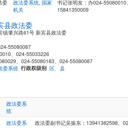
法委
政法委系统
,
国家
书记张明友：办024-55080010、
机关
15841350009
宾县政法委
宾镇肇兴路61号 新宾县政法委
-55080087
10、024-55033226
029、024-55080183、024-55080087
法委系统
行政权级别
区、县
政法委系
统
政法委系
政法委副书记吴振东：13941382598、024-