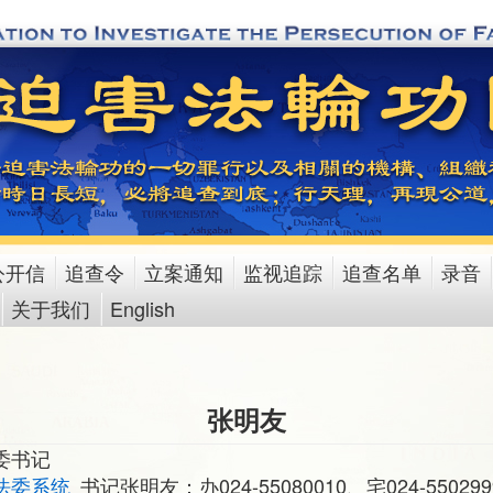
公开信
追查令
立案通知
监视追踪
追查名单
录音
关于我们
English
张明友
委书记
法委系统
书记张明友：办024-55080010、宅024-5502999