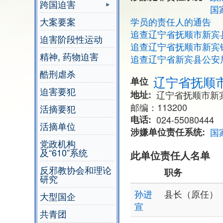
跨国迫害
国
大案要案
学员的责任人的通告
追查辽宁省抚顺市新宾
迫害阶段性运动
追查辽宁省抚顺市新宾
精神, 药物迫害
追查辽宁省新宾县公安局
酷刑虐杀
辽宁省抚顺
单位
迫害要犯
地址
​辽宁省抚顺市新
邮编：113200
活摘要犯
电话
024-55080444
活摘单位
涉嫌单位责任系统
国
党政机构
及“610”系统
此单位责任人名单
反邪教协会和理论
职务
研究
孙进
县长（原任）
大型国企
宣
共青团