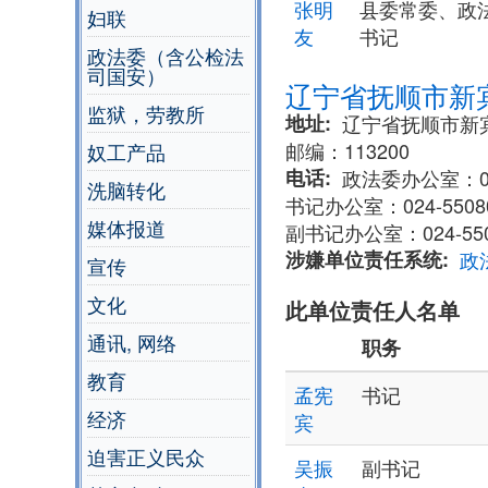
张明
县委常委、政
妇联
友
书记
政法委（含公检法
司国安）
辽宁省抚顺市新
监狱，劳教所
地址
​辽宁省抚顺市新
邮编：113200
奴工产品
电话
政法委办公室：024
洗脑转化
书记办公室：024-550800
媒体报道
副书记办公室：024-55080
涉嫌单位责任系统
政
宣传
文化
此单位责任人名单
通讯, 网络
职务
教育
孟宪
书记
经济
宾
迫害正义民众
吴振
副书记