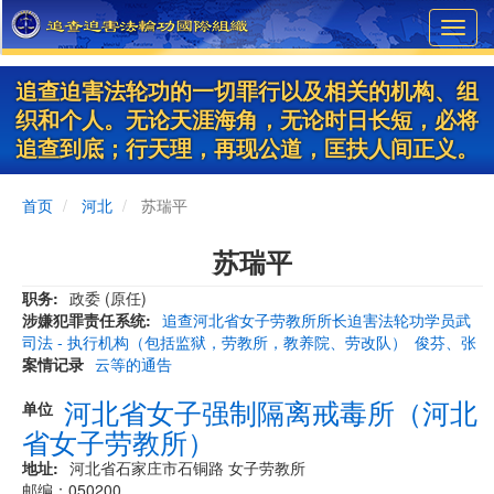
Skip
Toggl
to
navig
main
content
追查迫害法轮功的一切罪行以及相关的机构、组
织和个人。无论天涯海角，无论时日长短，必将
追查到底；行天理，再现公道，匡扶人间正义。
首页
河北
苏瑞平
苏瑞平
职务
政委 (原任)
涉嫌犯罪责任系统
追查河北省女子劳教所所长迫害法轮功学员武
司法 - 执行机构（包括监狱，劳教所，教养院、劳改队）
俊芬、张
案情记录
云等的通告
河北省女子强制隔离戒毒所（河北
单位
省女子劳教所）
地址
河北省石家庄市石铜路 女子劳教所
邮编：050200