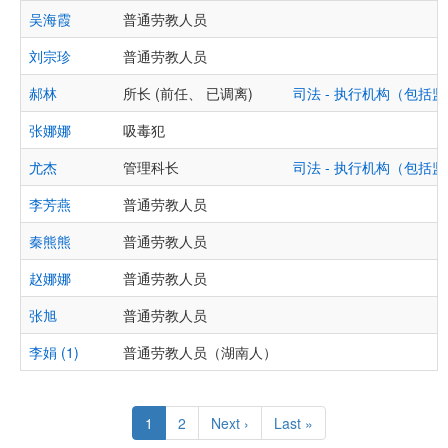
吴海霞
普通劳教人员
刘宗珍
普通劳教人员
郝林
所长 (前任、 已调离)
司法 - 执行机构（包
张娜娜
吸毒犯
尤杰
管理科长
司法 - 执行机构（包
李芳燕
普通劳教人员
秦熊熊
普通劳教人员
赵娜娜
普通劳教人员
张旭
普通劳教人员
李娟 (1)
普通劳教人员（湖南人）
Pagination
Current
1
Page
2
Next
Next ›
Last
Last »
page
page
page