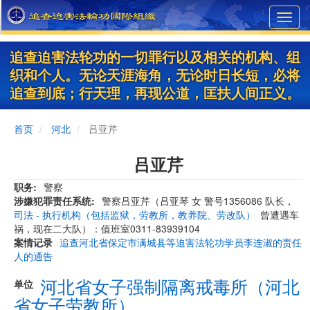
Skip
Toggl
to
navig
main
content
追查迫害法轮功的一切罪行以及相关的机构、组
织和个人。无论天涯海角，无论时日长短，必将
追查到底；行天理，再现公道，匡扶人间正义。
首页
河北
吕亚芹
吕亚芹
职务
警察
涉嫌犯罪责任系统
警察吕亚芹（吕亚琴 女 警号1356086 队长，
司法 - 执行机构（包括监狱，劳教所，教养院、劳改队）
曾遭遇车
祸，现在二大队）：值班室0311-83939104
案情记录
追查河北省保定市满城县等迫害法轮功学员李连淑的责任
人的通告
河北省女子强制隔离戒毒所（河北
单位
省女子劳教所）