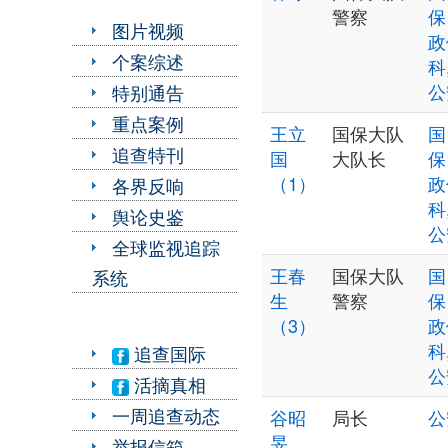
警察
保
图片视频
政
个案综述
科
公
特别通告
重点案例
王立
国保大队
国
追查特刊
国
大队长
保
（1）
政
各界反响
科
舆论史鉴
公
全球监视追踪
王春
国保大队
国
系统
生
警察
保
（3）
政
科
追查国际
公
活摘真相
一周追查动态
谷昭
局长
公
旻
举报信箱