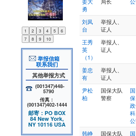
姜大
局长
公
勇
刘凤
举报人、
台
证人
1
2
3
4
5
6
Previous
7
8
9
10
王秀
举报人、
Next
英
证人
（1）
举报信箱
联系我们
姜忠
举报人、
其他举报方式
有
证人
(001347)448-
尹松
国保大队
国
5790
柏
警察
保
传真：
(001347)402-1444
政
邮寄：PO BOX
科
84 New York,
公
NY 10116 USA
韩峥
国保大队
国