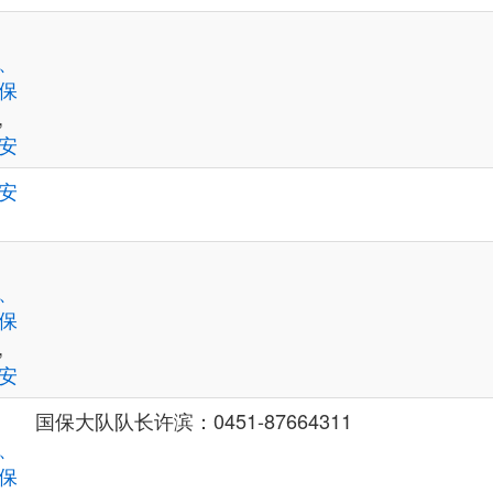
、
保
,
安
安
、
保
,
安
国保大队队长许滨：0451-87664311
、
保