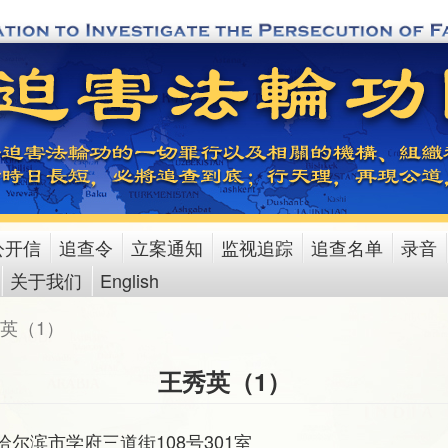
公开信
追查令
立案通知
监视追踪
追查名单
录音
关于我们
English
英（1）
王秀英（1）
尔滨市学府三道街108号301室