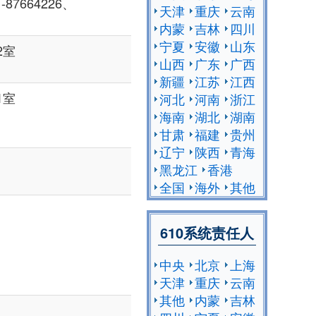
87664226、
天津
重庆
云南
内蒙
吉林
四川
宁夏
安徽
山东
2室
山西
广东
广西
新疆
江苏
江西
1室
河北
河南
浙江
海南
湖北
湖南
甘肃
福建
贵州
辽宁
陕西
青海
黑龙江
香港
全国
海外
其他
610系统责任人
中央
北京
上海
天津
重庆
云南
其他
内蒙
吉林