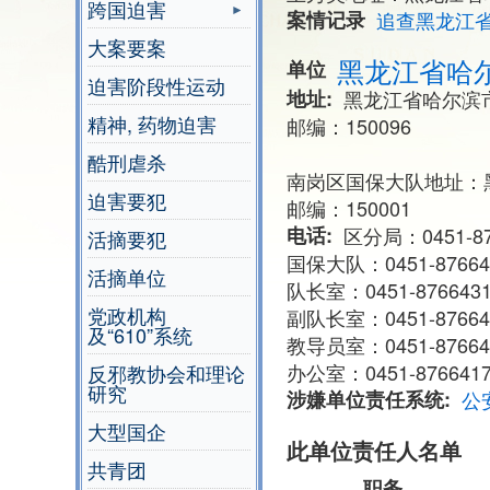
跨国迫害
案情记录
追查黑龙江
大案要案
黑龙江省哈
单位
迫害阶段性运动
地址
黑龙江省哈尔滨
精神, 药物迫害
邮编：150096
酷刑虐杀
南岗区国保大队地址：
迫害要犯
邮编：150001
电话
区分局：0451-876
活摘要犯
国保大队：0451-876641
活摘单位
队长室：0451-876643
党政机构
副队长室：0451-87664
及“610”系统
教导员室：0451-87664
办公室：0451-8766417
反邪教协会和理论
研究
涉嫌单位责任系统
公
大型国企
此单位责任人名单
共青团
职务