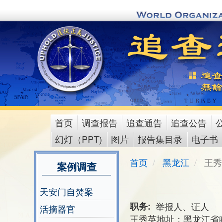
Skip
to
main
content
首页
调查报告
追查通告
追查公告
main
幻灯（PPT)
图片
报告集目录
电子书
menu
首页
黑龙江
王秀
案例调查
天安门自焚案
职务
举报人、证人
活摘器官
王秀英地址：黑龙江省哈