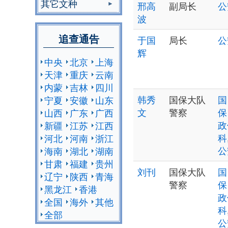
其它文种
邢高
副局长
公
波
追查通告
于国
局长
公
辉
中央
北京
上海
天津
重庆
云南
内蒙
吉林
四川
韩秀
国保大队
国
宁夏
安徽
山东
文
警察
保
山西
广东
广西
政
新疆
江苏
江西
科
河北
河南
浙江
公
海南
湖北
湖南
甘肃
福建
贵州
刘刊
国保大队
国
辽宁
陕西
青海
警察
保
黑龙江
香港
政
全国
海外
其他
科
全部
公