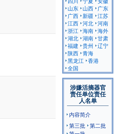
四川
宁夏
安徽
山东
山西
广东
广西
新疆
江苏
江西
河北
河南
浙江
海南
海外
湖北
湖南
甘肃
福建
贵州
辽宁
陕西
青海
黑龙江
香港
全国
涉嫌活摘器官
责任单位责任
人名单
内容简介
第三批
第二批
第一批