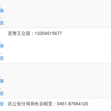
、
保
,
安
恶警王立国：13354515677
、
保
,
安
、
保
,
安
安
区公安分局局长谷昭旻：0451-87664120