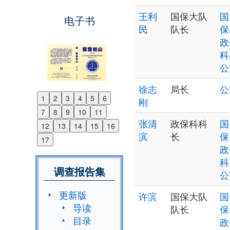
王利
国保大队
国
电子书
民
队长
保
政
科
公
徐志
局长
公
1
2
3
4
5
6
刚
Previous
7
8
9
10
11
Next
张清
政保科科
国
12
13
14
15
16
滨
长
保
17
政
科
调查报告集
公
更新版
许滨
国保大队
国
导读
队长
保
目录
政