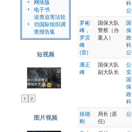
网络版
科
电子书
公
追查迫害法轮
罗彬
国保大队
国
功国际组织调
峰，
警察（办
保
查报告集
罗滨
案人）
政
峰
科
(音)
公
短视频
潘正
国保大队
公
峰
副大队长
安
国
保
政
1
2
科
Previous
Next
徐德
局长 (原
公
图片视频
刚
任)