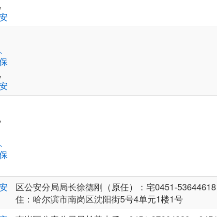
,
安
、
保
,
安
,
、
保
安
区公安分局局长徐德刚（原任）：宅0451-53644618
住：哈尔滨市南岗区沈阳街5号4单元1楼1号