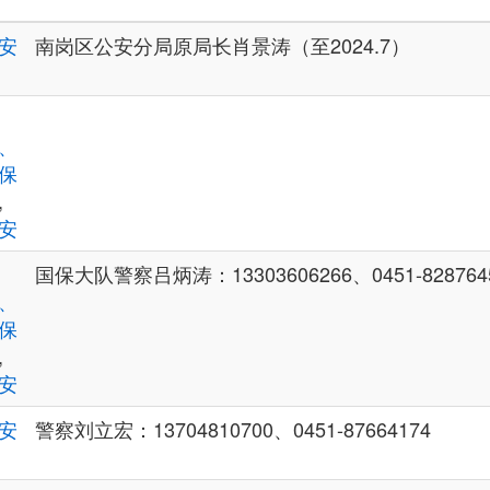
安
南岗区公安分局原局长肖景涛（至2024.7）
、
保
,
安
国保大队警察吕炳涛：13303606266、0451-828764
、
保
,
安
安
警察刘立宏：13704810700、0451-87664174