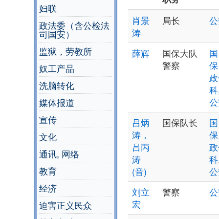
妇联
肖景
局长
公
政法委（含公检法
涛
司国安）
监狱，劳教所
薛辉
国保大队
国
警察
保
奴工产品
政
洗脑转化
科
公
媒体报道
宣传
吕炳
国保队长
国
涛，
保
文化
吕丙
政
通讯, 网络
涛
科
教育
(音)
公
经济
刘立
警察
公
宏
迫害正义民众