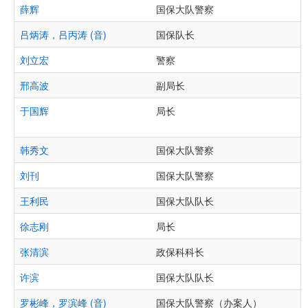
薛辉
国保大队警察
吕炳涛，吕丙涛 (音)
国保队长
刘立宏
警察
邢高波
副局长
于国辉
局长
韩秀文
国保大队警察
刘刊
国保大队警察
王利民
国保大队队长
徐志刚
局长
张清滨
政保科科长
许滨
国保大队队长
罗彬峰，罗滨峰 (音)
国保大队警察（办案人）