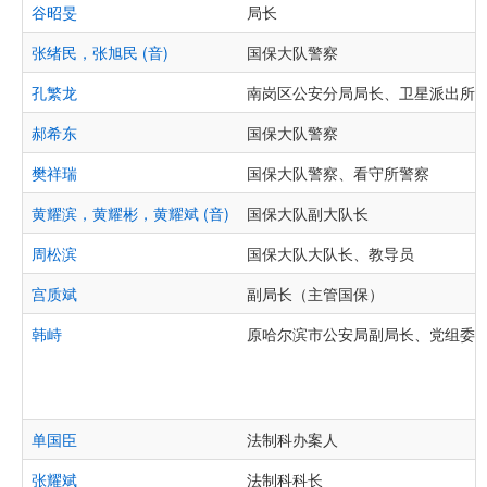
谷昭旻
局长
张绪民，张旭民 (音)
国保大队警察
孔繁龙
南岗区公安分局局长、卫星派出所 
郝希东
国保大队警察
樊祥瑞
国保大队警察、看守所警察
黄耀滨，黄耀彬，黄耀斌 (音)
国保大队副大队长
周松滨
国保大队大队长、教导员
宫质斌
副局长（主管国保）
韩峙
原哈尔滨市公安局副局长、党组委
单国臣
法制科办案人
张耀斌
法制科科长