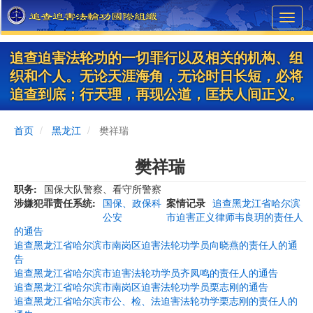
Skip
Toggl
to
navig
main
content
追查迫害法轮功的一切罪行以及相关的机构、组
织和个人。无论天涯海角，无论时日长短，必将
追查到底；行天理，再现公道，匡扶人间正义。
首页
黑龙江
樊祥瑞
樊祥瑞
职务
国保大队警察、看守所警察
涉嫌犯罪责任系统
国保、政保科
案情记录
追查黑龙江省哈尔滨
公安
市迫害正义律师韦良玥的责任人
的通告
追查黑龙江省哈尔滨市南岗区迫害法轮功学员向晓燕的责任人的通
告
追查黑龙江省哈尔滨市迫害法轮功学员齐凤鸣的责任人的通告
追查黑龙江省哈尔滨市南岗区迫害法轮功学员栗志刚的通告
追查黑龙江省哈尔滨市公、检、法迫害法轮功学栗志刚的责任人的