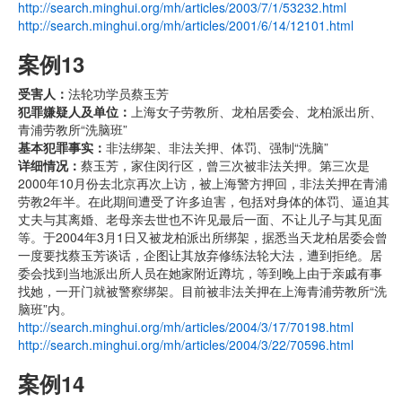
http://search.minghui.org/mh/articles/2003/7/1/53232.html
http://search.minghui.org/mh/articles/2001/6/14/12101.html
案例13
受害人：
法轮功学员蔡玉芳
犯罪嫌疑人及单位：
上海女子劳教所、龙柏居委会、龙柏派出所、
青浦劳教所“洗脑班”
基本犯罪事实：
非法绑架、非法关押、体罚、强制“洗脑”
详细情况：
蔡玉芳，家住闵行区，曾三次被非法关押。第三次是
2000年10月份去北京再次上访，被上海警方押回，非法关押在青浦
劳教2年半。在此期间遭受了许多迫害，包括对身体的体罚、逼迫其
丈夫与其离婚、老母亲去世也不许见最后一面、不让儿子与其见面
等。于2004年3月1日又被龙柏派出所绑架，据悉当天龙柏居委会曾
一度要找蔡玉芳谈话，企图让其放弃修练法轮大法，遭到拒绝。居
委会找到当地派出所人员在她家附近蹲坑，等到晚上由于亲戚有事
找她，一开门就被警察绑架。目前被非法关押在上海青浦劳教所“洗
脑班”内。
http://search.minghui.org/mh/articles/2004/3/17/70198.html
http://search.minghui.org/mh/articles/2004/3/22/70596.html
案例14