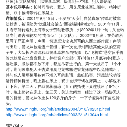
丽琼(五大队狱警)、狱警李卓林、吸毒犯王杏娣、犯人屠炳菊
基本犯罪事实：
长时间吊铐、受冻、用臭尼龙袜塞进嘴中、精神折
磨、双手被绑带铐在床架上
详细情况：
2001年9月19日，于发放“天安门自焚真象”传单时被非
法抄家，被诬陷为“扰乱社会治安”而被强制劳教2年。2001年11月，
由看守所转送到上海市女子劳动教养所，到2002年1月中旬，又被转
到专门迫害法轮功的“专管队”（五大队）。2002年9月底，在劳教所
里写了严正声明，声明一切违反法轮功所写的东西全部作废！声明
写出后，管龙妹被送进严管组，有一次被押到四楼其他大队的空房
子里，大队长许诘诘和狱警李卓林亲自指挥，以“飞机式”悬空反手将
管龙妹吊在北窗窗栏上，并把窗户全部打开(时值11月底初冬)受冻，
连吃饭、撒尿都不放下来，都是吊著进行的。第一天被吊了11个小
时，期间吸毒犯人王杏娣用臭尼龙袜塞进管龙妹嘴中以免她喊叫，
并与犯人屠炳菊用各种不堪入耳的脏话、栽赃陷害、污蔑法轮功等
进行精神折磨，晚上躺在床上，双手被绑带铐在床架上，小解也不
让下床。第二天，在狱警蒋丽琼（音）的指使下又连续吊了8个小
时，晚上仍铐在床上。第三天，关进禁闭室，经过了这一场惨无人
道的折磨，管龙妹体重从120多斤的身子，一下子瘦得剩下皮包骨
头。
http://www.minghui.org/mh/articles/2004/3/18/70231p.html
http://www.minghui.org/mh/articles/2003/6/1/51304p.html
案例7