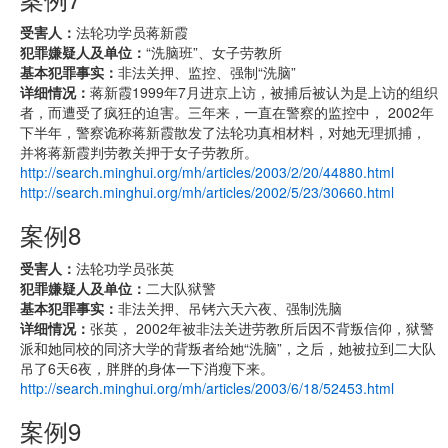
受害人：
法轮功学员蒋新霞
犯罪嫌疑人及单位：
“洗脑班”、女子劳教所
基本犯罪事实：
非法关押、监控、强制“洗脑”
详细情况：
蒋新霞1999年7月进京上访，被捕后被认为是上访的组织
者，而遭受了疯狂的迫害。三年来，一直在警察的监控中， 2002年
下半年，警察诡称蒋新霞散发了法轮功真相材料，对她无理抓捕，
并将蒋新霞判劳教关押于女子劳教所。
http://search.minghui.org/mh/articles/2003/2/20/44880.html
http://search.minghui.org/mh/articles/2002/5/23/30660.html
案例8
受害人：
法轮功学员张英
犯罪嫌疑人及单位：
二大队狱警
基本犯罪事实：
非法关押、吊铐六天六夜、强制洗脑
详细情况：
张英， 2002年被非法关进劳教所后因不背叛信仰，狱警
派和她同校的同济大学的背叛者给她“洗脑”，之后，她被拉到二大队
吊了6天6夜，胖胖的身体一下消瘦下来。
http://search.minghui.org/mh/articles/2003/6/18/52453.html
案例9