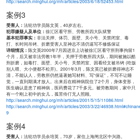
http://search.minghui.org/mh/articles/2003/6/18/52453.html
案例3
受害人：
法轮功学员陈文英，40岁左右。
犯罪嫌疑人及单位：
徐汇区看守所、劳教所四大队狱警
基本犯罪事实：
非法关押、体罚、面壁、关小号、关禁闭室、毒
打、长时间吊铐、折磨受害人至神志不清仍逼写不修炼保证
详细情况：
陈文英2000年7月因进京上访被徐汇区看守所刑事拘留1
个月，后又被非法劳教1年半，关押于劳教所四大队，期间被施以酷
刑折磨，如毒打、面壁、关小号、关禁闭室、因看经文被吊铐 (吃饭
别人喂、大小便都不松开)。2001年3月，陈文英已被折磨得神志不
清，不能认人，劳教所仍然逼著她写材料、写“保证”，不写不让睡
觉，一直到期满才放人。出来后在精神病院住了2个月，身体变形，
医生确认是患了精神病，医药费花了7千多元。被劳教期间，家中只
有一个刚上初中的女儿，孤苦伶仃无人照顾。
http://search.minghui.org/mh/articles/2001/5/15/11086.html
http://search.minghui.org/mh/articles/2003/3/22/46938.html#china
9
案例4
受害人：
法轮功学员余培英，70岁，家住上海闸北区中兴路。