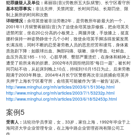
犯罪嫌疑人及单位：
蒋丽琼(音)(劳教所五大队狱警)、长宁区看守所
基本犯罪事实：
非法关押、关禁闭室、长时间罚站、长期罚坐、限
制上厕所的时间和次数
详细情况：
余培英曾被非法劳教2年，是劳教所年龄最大的一个，
2001年11月狱警蒋丽琼(音)为了迫使余培英放弃修炼，把余培英关
进禁闭室，坐在20公分高的小板凳上，两腿并拢，手放膝上，挺直
腰杆保持一种姿势静坐十几个小时，致使余培英手脚冻得发紫发黑
长满冻疮，同时不断的忍受著劳教人员的恶意挖苦和谩骂，身体素
质急剧下降：如眼球出血、胸部闷痛、咳嗽、痰中带血、吐鲜血、
血压升高至185－110、心脏早搏、臀部严重溃烂，在身体和精神上
遭受了前所未有的折磨。2002年8月因拒绝回答“每日一题”，被长时
间罚站不动，从起床到晚上10点，持续到10月15日为止。后来劳教
期满于2003年释放。2004年4月长宁区警察再次非法抓捕俞培英并
关押于上海长宁区看守所，俞培英可能被作为“第一被告”起诉。
http://www.minghui.org/mh/articles/2003/6/1/51304p.html
http://www.minghui.org/mh/articles/2003/7/1/53232p.html
http://www.minghui.org/mh/articles/2003/6/18/52453p.html
案例5
受害人：
法轮功学员李迎，女，33岁，家住上海，1992年毕业于上
海同济大学企业管理专业，在上海中路企业管理咨询有限公司工
作。