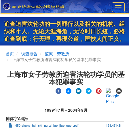
Skip
Toggl
to
navig
main
content
追查迫害法轮功的一切罪行以及相关的机构、组
织和个人。无论天涯海角，无论时日长短，必将
追查到底；行天理，再现公道，匡扶人间正义。
首页
调查报告
监狱，劳教所
上海市女子劳教所迫害法轮功学员的基本犯罪事实
上海市女子劳教所迫害法轮功学员的基
本犯罪事实
1999年7月 - 2004年9月
简体字A4版
450-shang_hai_shi_nu_zi_lao_jiao_suo_.pdf
191.47 KB