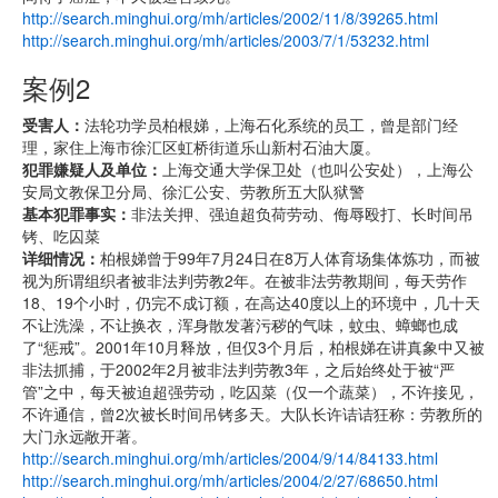
http://search.minghui.org/mh/articles/2002/11/8/39265.html
http://search.minghui.org/mh/articles/2003/7/1/53232.html
案例2
受害人：
法轮功学员柏根娣，上海石化系统的员工，曾是部门经
理，家住上海市徐汇区虹桥街道乐山新村石油大厦。
犯罪嫌疑人及单位：
上海交通大学保卫处（也叫公安处），上海公
安局文教保卫分局、徐汇公安、劳教所五大队狱警
基本犯罪事实：
非法关押、强迫超负荷劳动、侮辱殴打、长时间吊
铐、吃囚菜
详细情况：
柏根娣曾于99年7月24日在8万人体育场集体炼功，而被
视为所谓组织者被非法判劳教2年。在被非法劳教期间，每天劳作
18、19个小时，仍完不成订额，在高达40度以上的环境中，几十天
不让洗澡，不让换衣，浑身散发著污秽的气味，蚊虫、蟑螂也成
了“惩戒”。2001年10月释放，但仅3个月后，柏根娣在讲真象中又被
非法抓捕，于2002年2月被非法判劳教3年，之后始终处于被“严
管”之中，每天被迫超强劳动，吃囚菜（仅一个蔬菜），不许接见，
不许通信，曾2次被长时间吊铐多天。大队长许诘诘狂称：劳教所的
大门永远敞开著。
http://search.minghui.org/mh/articles/2004/9/14/84133.html
http://search.minghui.org/mh/articles/2004/2/27/68650.html