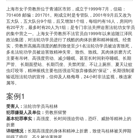
上海市女子劳教所位于青浦区市郊，成立于1999年7月，信箱：
701408 邮编：201701。刚成立时是专管队，2001年9月后又改为
五大队，五大队分9个组，后又增加1个组，每组约有16人，房间约
有20平方，最多时有20人为1组；是专门非法关押迫害法轮功女学员
的集中营之一。上海女子劳教所不法官员自1999年以来追随江泽民
政治集团，对法轮功学员进行了残酷的肉体折磨和精神摧残。经查
实，劳教所高频高强度的酷刑致使至少1名法轮功学员被迫害致死，
多名法轮功学员被迫害致精神失常、致伤、致残。其肉体折磨方式
主要有吊铐、高强度劳动、减少睡眠、甚至长时间剥夺睡眠、长期
严管、 长期面壁站、长期罚坐、关禁闭室、不让上厕所、夏天让蚊
虫叮咬等，精神摧残主要包括强迫写放弃修炼的“保证”，长期强制灌
输诋毁法轮功的宣传，信仰及人格侮辱，24小时非法监视，株连家
属等。
案例1
受害人：
法轮功学员马桂林
犯罪嫌疑人及单位：
劳教所狱警
基本犯罪事实：
高强度、长时间强迫劳动，恐吓、威胁等精神上的
折磨
详细情况：
长期高强度的身体和精神上折磨，致使马桂林被关押期
间得了癌症，不久被迫害致死。