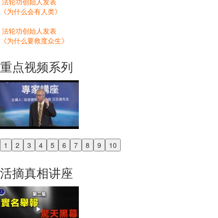
法轮功创始人发表
《为什么会有人类》
法轮功创始人发表
《为什么要救度众生》
重点视频系列
1
2
3
4
5
6
7
8
9
10
Previous
Next
活摘真相讲座