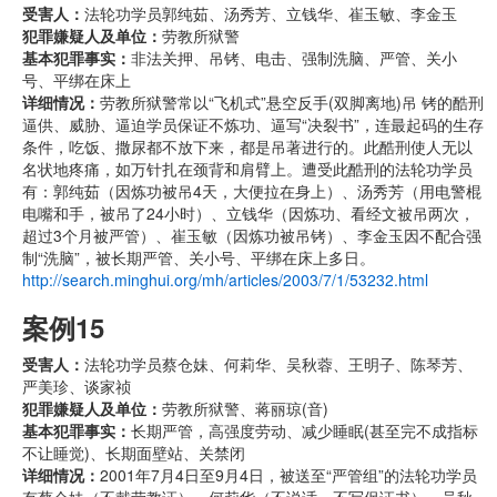
受害人：
法轮功学员郭纯茹、汤秀芳、立钱华、崔玉敏、李金玉
犯罪嫌疑人及单位：
劳教所狱警
基本犯罪事实：
非法关押、吊铐、电击、强制洗脑、严管、关小
号、平绑在床上
详细情况：
劳教所狱警常以“飞机式”悬空反手(双脚离地)吊 铐的酷刑
逼供、威胁、逼迫学员保证不炼功、逼写“决裂书”，连最起码的生存
条件，吃饭、撒尿都不放下来，都是吊著进行的。此酷刑使人无以
名状地疼痛，如万针扎在颈背和肩臂上。遭受此酷刑的法轮功学员
有：郭纯茹（因炼功被吊4天，大便拉在身上）、汤秀芳（用电警棍
电嘴和手，被吊了24小时）、立钱华（因炼功、看经文被吊两次，
超过3个月被严管）、崔玉敏（因炼功被吊铐）、李金玉因不配合强
制“洗脑”，被长期严管、关小号、平绑在床上多日。
http://search.minghui.org/mh/articles/2003/7/1/53232.html
案例15
受害人：
法轮功学员蔡仓妹、何莉华、吴秋蓉、王明子、陈琴芳、
严美珍、谈家祯
犯罪嫌疑人及单位：
劳教所狱警、蒋丽琼(音)
基本犯罪事实：
长期严管，高强度劳动、减少睡眠(甚至完不成指标
不让睡觉)、长期面壁站、关禁闭
详细情况：
2001年7月4日至9月4日，被送至“严管组”的法轮功学员