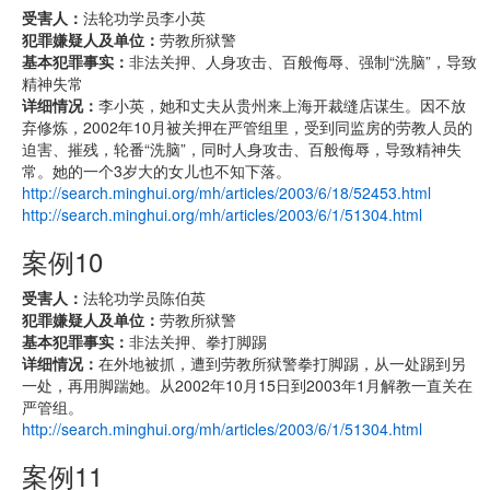
受害人：
法轮功学员李小英
犯罪嫌疑人及单位：
劳教所狱警
基本犯罪事实：
非法关押、人身攻击、百般侮辱、强制“洗脑”，导致
精神失常
详细情况：
李小英，她和丈夫从贵州来上海开裁缝店谋生。因不放
弃修炼，2002年10月被关押在严管组里，受到同监房的劳教人员的
迫害、摧残，轮番“洗脑”，同时人身攻击、百般侮辱，导致精神失
常。她的一个3岁大的女儿也不知下落。
http://search.minghui.org/mh/articles/2003/6/18/52453.html
http://search.minghui.org/mh/articles/2003/6/1/51304.html
案例10
受害人：
法轮功学员陈伯英
犯罪嫌疑人及单位：
劳教所狱警
基本犯罪事实：
非法关押、拳打脚踢
详细情况：
在外地被抓，遭到劳教所狱警拳打脚踢，从一处踢到另
一处，再用脚踹她。从2002年10月15日到2003年1月解教一直关在
严管组。
http://search.minghui.org/mh/articles/2003/6/1/51304.html
案例11