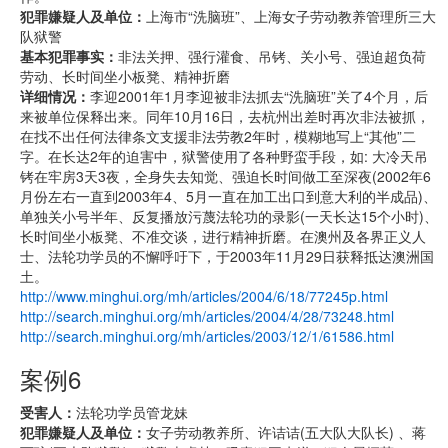
犯罪嫌疑人及单位：
上海市“洗脑班”、上海女子劳动教养管理所三大
队狱警
基本犯罪事实：
非法关押、强行灌食、吊铐、关小号、强迫超负荷
劳动、长时间坐小板凳、精神折磨
详细情况：
李迎2001年1月李迎被非法抓去“洗脑班”关了4个月，后
来被单位保释出来。同年10月16日，去杭州出差时再次非法被抓，
在找不出任何法律条文支援非法劳教2年时，模糊地写上“其他”二
字。在长达2年的迫害中，狱警使用了各种野蛮手段，如: 大冷天吊
铐在牢房3天3夜，全身失去知觉、强迫长时间做工至深夜(2002年6
月份左右一直到2003年4、5月一直在加工出口到意大利的半成品)、
单独关小号半年、反复播放污蔑法轮功的录影(一天长达15个小时)、
长时间坐小板凳、不准交谈，进行精神折磨。在澳州及各界正义人
士、法轮功学员的不懈呼吁下，于2003年11月29日获释抵达澳洲国
土。
http://www.minghui.org/mh/articles/2004/6/18/77245p.html
http://search.minghui.org/mh/articles/2004/4/28/73248.html
http://search.minghui.org/mh/articles/2003/12/1/61586.html
案例6
受害人：
法轮功学员管龙妹
犯罪嫌疑人及单位：
女子劳动教养所、许诘诘(五大队大队长) 、蒋