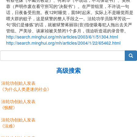
有蔡仓妹（不戴劳教证）、何莉华（不说话，不写保证书）、吴秋
蓉（声明作废在看守所写的“决裂书”）。在严管组里，不许说一句
话，日夜备受煎熬。夜12时睡觉，晨5时起床。实际上不是睡觉而是
喂大群的蚊子，这是狱警的整人手段之一。法轮功学员陈琴芳说一
句“我们是修炼”的话，就被狱警蒋丽琼(音)指使吸毒犯人拖出去关严
管组。严美珍、谈家祯被关禁闭1个多月，强迫听造谣的录音带。
http://search.minghui.org/mh/articles/2003/6/1/51304.html
http://search.minghui.org/mh/articles/2004/1/22/65462.html
搜索
高级搜索
法轮功创始人发表
《为什么人类是迷的社会》
法轮功创始人发表
《惊醒》
法轮功创始人发表
《法难》