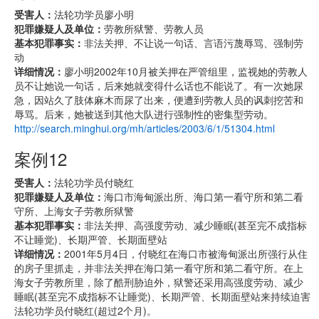
受害人：
法轮功学员廖小明
犯罪嫌疑人及单位：
劳教所狱警、劳教人员
基本犯罪事实：
非法关押、不让说一句话、言语污蔑辱骂、强制劳
动
详细情况：
廖小明2002年10月被关押在严管组里，监视她的劳教人
员不让她说一句话，后来她就变得什么话也不能说了。有一次她尿
急，因站久了肢体麻木而尿了出来，便遭到劳教人员的讽刺挖苦和
辱骂。后来，她被送到其他大队进行强制性的密集型劳动。
http://search.minghui.org/mh/articles/2003/6/1/51304.html
案例12
受害人：
法轮功学员付晓红
犯罪嫌疑人及单位：
海口市海甸派出所、海口第一看守所和第二看
守所、上海女子劳教所狱警
基本犯罪事实：
非法关押、高强度劳动、减少睡眠(甚至完不成指标
不让睡觉)、长期严管、长期面壁站
详细情况：
2001年5月4日，付晓红在海口市被海甸派出所强行从住
的房子里抓走，并非法关押在海口第一看守所和第二看守所。在上
海女子劳教所里，除了酷刑胁迫外，狱警还采用高强度劳动、减少
睡眠(甚至完不成指标不让睡觉)、长期严管、长期面壁站来持续迫害
法轮功学员付晓红(超过2个月)。