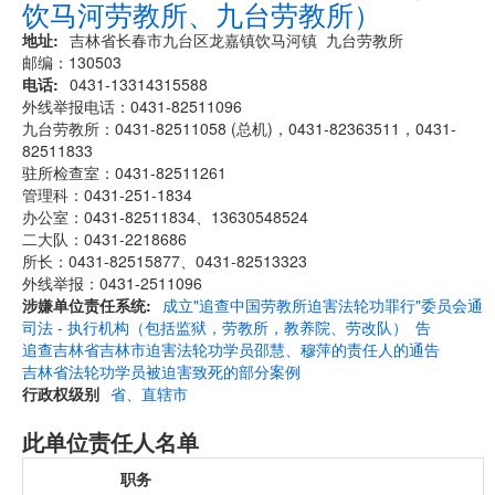
饮马河劳教所、九台劳教所）
地址
吉林省长春市九台区龙嘉镇饮马河镇 九台劳教所
邮编：130503
电话
0431-13314315588
外线举报电话：0431-82511096
九台劳教所：0431-82511058 (总机)，0431-82363511，0431-
82511833
驻所检查室：0431-82511261
管理科：0431-251-1834
办公室：0431-82511834、13630548524
二大队：0431-2218686
所长：0431-82515877、0431-82513323
外线举报：0431-2511096
涉嫌单位责任系统
成立"追查中国劳教所迫害法轮功罪行"委员会通
司法 - 执行机构（包括监狱，劳教所，教养院、劳改队）
告
追查吉林省吉林市迫害法轮功学员邵慧、穆萍的责任人的通告
吉林省法轮功学员被迫害致死的部分案例
行政权级别
省、直辖市
此单位责任人名单
职务