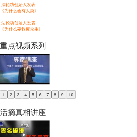
法轮功创始人发表
《为什么会有人类》
法轮功创始人发表
《为什么要救度众生》
重点视频系列
1
2
3
4
5
6
7
8
9
10
Previous
Next
活摘真相讲座