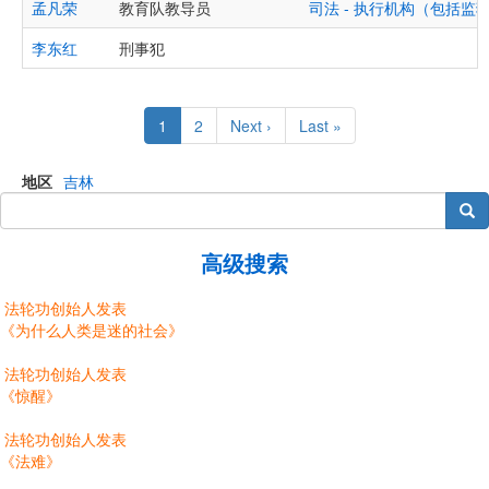
孟凡荣
教育队教导员
司法 - 执行机构（包括
李东红
刑事犯
Pagination
Current
1
Page
2
Next
Next ›
Last
Last »
page
page
page
地区
吉林
搜索
高级搜索
法轮功创始人发表
《为什么人类是迷的社会》
法轮功创始人发表
《惊醒》
法轮功创始人发表
《法难》