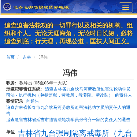
Skip
Toggl
to
navig
main
content
追查迫害法轮功的一切罪行以及相关的机构、组
织和个人。无论天涯海角，无论时日长短，必将
追查到底；行天理，再现公道，匡扶人间正义。
首页
吉林
冯伟
冯伟
职务
教导员 (05至06年一大队)
涉嫌犯罪责任系统
追查吉林省九台饮马河劳教所迫害法轮功学员
司法 - 执行机构（包括监狱，劳教所，教养院、劳改队）
的责任人
案情记录
的通告
追查吉林省长春市九台饮马河劳教所迫害法轮功学员的责任人的通
告
追查迫害吉林省延吉市迫害法轮功学员张倍齐一家的责任人的通告
吉林省九台强制隔离戒毒所（九台
单位