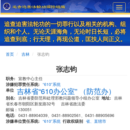
Skip
Toggl
to
navig
main
content
追查迫害法轮功的一切罪行以及相关的机构、组
织和个人。无论天涯海角，无论时日长短，必将
追查到底；行天理，再现公道，匡扶人间正义。
首页
吉林
张志钧
张志钧
职务
宣教中心主任
涉嫌犯罪责任系统
“610”系统
吉林省“610办公室” （防范办）
单位
别名
吉林省委防范和处理邪教问题领导小组办公室
地址
吉林
省长春市朝阳区新发路32号 吉林省政法委
邮编：130051
电话
0431-88904039、0431-88902561、0431-88905696
涉嫌单位责任系统
“610”系统
行政权级别
省、直辖市