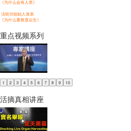
《为什么会有人类》
法轮功创始人发表
《为什么要救度众生》
重点视频系列
1
2
3
4
5
6
7
8
9
10
Previous
Next
活摘真相讲座