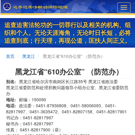
Skip
Toggl
to
navig
main
content
追查迫害法轮功的一切罪行以及相关的机构、组
织和个人。无论天涯海角，无论时日长短，必将
追查到底；行天理，再现公道，匡扶人间正义。
首页
黑龙江
黑龙江省“610办公室” （防范办）
黑龙江省“610办公室” （防范办）
别名
黑龙江省哈尔滨市南岗区长江路35号 黑龙江省政法委
黑龙江省委防范和处理邪教问题领导小组办公室、黑龙江省委防范
办
地址
邮编：150090
电话
政法委：0451-87936808、0451-58006093、0451-
82817997、0451-3635472、0451-82807158、0451-82817901
书记办：0451-82817997
秘书办：0451-82817997
传真： 0451-82817900（昼）