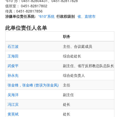
“610”办：0451-82804431、0451-82817828
值班室： 0451-82817802
传真：0451-82817856
涉嫌单位责任系统
“610”系统
行政权级别
省、直辖市
此单位责任人名单
职务
石兰波
主任、合议庭成员
王海田
综合处处长
武俊平
副主任、省厅反邪教总队总队长
孙永先
综合处负责人
张金锋，张金峰 (曾误为张金凤)
主任
吴海洋
副主任
冯江滨
处长
黄英斌
处长