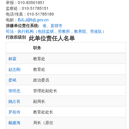
举报：010-83501851
监察处：010-51785151
电话/传真：010-51785189
电邮：
BJLJ@bjlj.gov.cn
涉嫌单位责任系统
省、直辖市
司法 - 执行机构（包括监狱，劳教所，教养院、劳改队）
此单位责任人名单
行政权级别
职务
林霖
教育处
赵志刚
教育处
娄斌
政治委员
张经忠
管理处副处长
姚占良
副局长
罗桂伶
教育处处长
戴建海
局长（原任