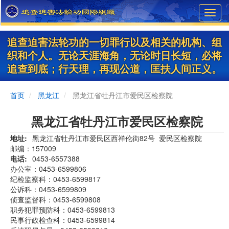
Skip
Toggl
to
navig
main
content
追查迫害法轮功的一切罪行以及相关的机构、组
织和个人。无论天涯海角，无论时日长短，必将
追查到底；行天理，再现公道，匡扶人间正义。
首页
黑龙江
黑龙江省牡丹江市爱民区检察院
黑龙江省牡丹江市爱民区检察院
地址
黑龙江省牡丹江市爱民区西祥伦街82号 爱民区检察院
邮编：157009
电话
0453-6557388
办公室：0453-6599806
纪检监察科：0453-6599817
公诉科：0453-6599809
侦查监督科：0453-6599808
职务犯罪预防科：0453-6599813
民事行政检查科：0453-6599814