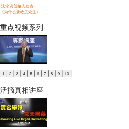
法轮功创始人发表
《为什么要救度众生》
重点视频系列
1
2
3
4
5
6
7
8
9
10
Previous
Next
活摘真相讲座