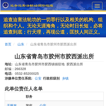
Skip
Toggl
to
navig
main
content
追查迫害法轮功的一切罪行以及相关的机构、组
织和个人。无论天涯海角，无论时日长短，必将
追查到底；行天理，再现公道，匡扶人间正义。
首页
山东
山东省青岛市胶州市胶西派出所
山东省青岛市胶州市胶西派出所
地址
山东省青岛市胶州市胶西镇镇驻地 胶西派出所
邮编：266328
电话
0532-85200025
涉嫌单位责任系统
公安
行政权级别
乡镇
此单位责任人名单
职务
于顺发
警察
公安