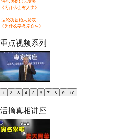
法轮功创始人发表
《为什么会有人类》
法轮功创始人发表
《为什么要救度众生》
重点视频系列
1
2
3
4
5
6
7
8
9
10
Previous
Next
活摘真相讲座