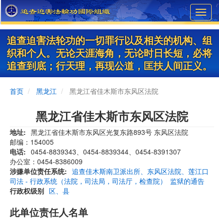
Skip
Toggl
to
navig
main
content
追查迫害法轮功的一切罪行以及相关的机构、组
织和个人。无论天涯海角，无论时日长短，必将
追查到底；行天理，再现公道，匡扶人间正义。
首页
黑龙江
黑龙江省佳木斯市东风区法院
黑龙江省佳木斯市东风区法院
地址
黑龙江省佳木斯市东风区光复东路893号 东风区法院
邮编：154005
电话
0454-8839343、0454-8839344、0454-8391307
办公室：0454-8386009
涉嫌单位责任系统
追查佳木斯南卫派出所、东风区法院、莲江口
司法 - 行政系统（法院，司法局，司法厅，检查院）
监狱的通告
行政权级别
区、县
此单位责任人名单