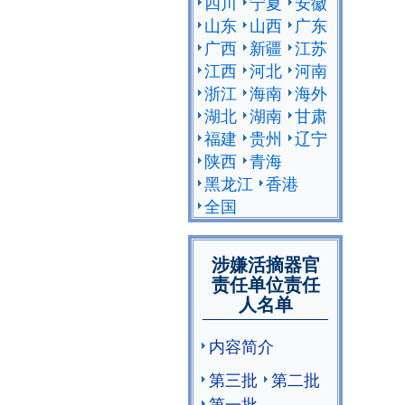
四川
宁夏
安徽
山东
山西
广东
广西
新疆
江苏
江西
河北
河南
浙江
海南
海外
湖北
湖南
甘肃
福建
贵州
辽宁
陕西
青海
黑龙江
香港
全国
涉嫌活摘器官
责任单位责任
人名单
内容简介
第三批
第二批
第一批