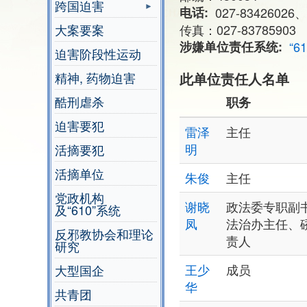
跨国迫害
电话
027-83426026、
大案要案
传真：027-83785903
涉嫌单位责任系统
“6
迫害阶段性运动
精神, 药物迫害
此单位责任人名单
酷刑虐杀
职务
迫害要犯
雷泽
主任
明
活摘要犯
活摘单位
朱俊
主任
党政机构
谢晓
政法委专职副书
及“610”系统
凤
法治办主任、硚
反邪教协会和理论
责人
研究
王少
成员
大型国企
华
共青团