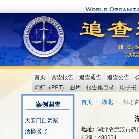
Skip
to
main
content
首页
调查报告
追查通告
追查公告
main
幻灯（PPT)
图片
报告集目录
电子书
menu
首页
湖北
湖北省
案例调查
天安门自焚案
地址
湖北省武汉市硚口
活摘器官
邮编：430034