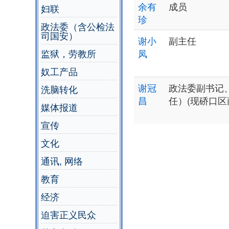
余有
成员
妇联
珍
政法委（含公检法
司国安）
谢小
副主任
监狱，劳教所
凤
奴工产品
谢冠
政法委副书记、 
洗脑转化
昌
任）(现硚口区
媒体报道
宣传
文化
通讯, 网络
教育
经济
迫害正义民众