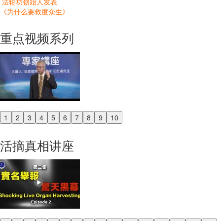
法轮功创始人发表
《为什么要救度众生》
重点视频系列
1
2
3
4
5
6
7
8
9
10
Previous
Next
活摘真相讲座