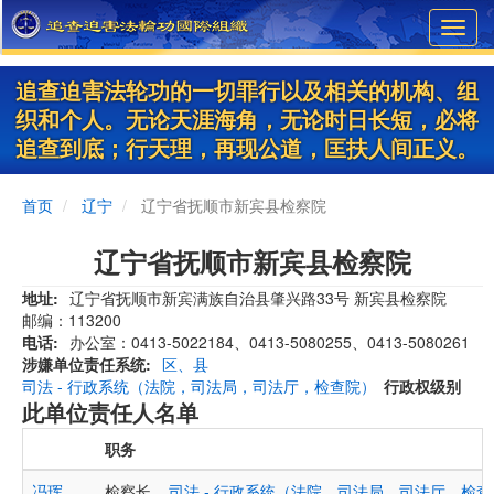
Skip
Toggl
to
navig
main
content
追查迫害法轮功的一切罪行以及相关的机构、组
织和个人。无论天涯海角，无论时日长短，必将
追查到底；行天理，再现公道，匡扶人间正义。
首页
辽宁
辽宁省抚顺市新宾县检察院
辽宁省抚顺市新宾县检察院
地址
​​辽宁省抚顺市新宾满族自治县肇兴路33号 新宾县检察院
邮编：113200
电话
办公室：0413-5022184、0413-5080255、0413-5080261
涉嫌单位责任系统
区、县
司法 - 行政系统（法院，司法局，司法厅，检查院）
行政权级别
此单位责任人名单
职务
冯珲
检察长
司法 - 行政系统（法院，司法局，司法厅，检