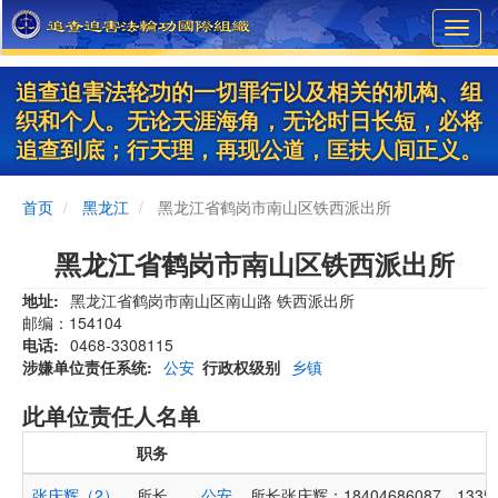
Skip
Toggl
to
navig
main
content
追查迫害法轮功的一切罪行以及相关的机构、组
织和个人。无论天涯海角，无论时日长短，必将
追查到底；行天理，再现公道，匡扶人间正义。
首页
黑龙江
黑龙江省鹤岗市南山区铁西派出所
黑龙江省鹤岗市南山区铁西派出所
地址
黑龙江省鹤岗市南山区南山路 铁西派出所
邮编：154104
电话
0468-3308115
涉嫌单位责任系统
公安
行政权级别
乡镇
此单位责任人名单
职务
张庆辉（2）
所长
公安
所长张庆辉：18404686087、133519