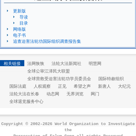
更新版
导读
目录
网络版
电子书
追查迫害法轮功国际组织调查报告集
相关链接
法网恢恢
法轮大法新闻社
明慧网
全球公审江泽民大联盟
全球营救受迫害法轮功学员委员会
国际特赦组织
国际法庭
人权观察
正见
希望之声
新唐人
大纪元
法轮大法在长春
动态网
无界浏览
网门
全球退党服务中心
Copyright © 2002-2026 World Organization to Investigate
the
Persecution of Falun Gong all rights Reserved