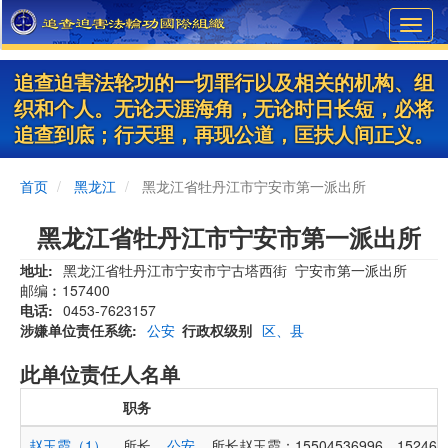
Skip
Toggl
to
navig
main
content
追查迫害法轮功的一切罪行以及相关的机构、组
织和个人。无论天涯海角，无论时日长短，必将
追查到底；行天理，再现公道，匡扶人间正义。
首页
黑龙江
黑龙江省牡丹江市宁安市第一派出所
黑龙江省牡丹江市宁安市第一派出所
地址
黑龙江省牡丹江市宁安市宁古塔西街 宁安市第一派出所
邮编︰157400
电话
0453-7623157
涉嫌单位责任系统
公安
行政权级别
区、县
此单位责任人名单
职务
赵玉霞（1）
所长
公安
所长赵玉霞：15504536996、1524630