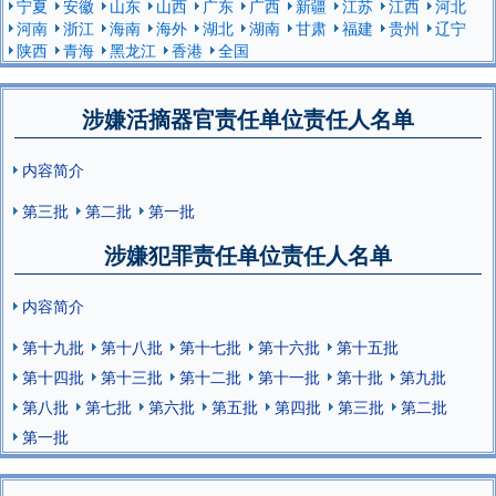
宁夏
安徽
山东
山西
广东
广西
新疆
江苏
江西
河北
河南
浙江
海南
海外
湖北
湖南
甘肃
福建
贵州
辽宁
陕西
青海
黑龙江
香港
全国
涉嫌活摘器官责任单位责任人名单
内容简介
第三批
第二批
第一批
涉嫌犯罪责任单位责任人名单
内容简介
第十九批
第十八批
第十七批
第十六批
第十五批
第十四批
第十三批
第十二批
第十一批
第十批
第九批
第八批
第七批
第六批
第五批
第四批
第三批
第二批
第一批