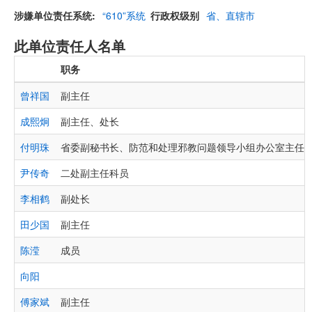
涉嫌单位责任系统
“610”系统
行政权级别
省、直辖市
此单位责任人名单
职务
曾祥国
副主任
成熙炯
副主任、处长
付明珠
省委副秘书长、防范和处理邪教问题领导小组办公室主任
尹传奇
二处副主任科员
李相鹤
副处长
田少国
副主任
陈滢
成员
向阳
傅家斌
副主任