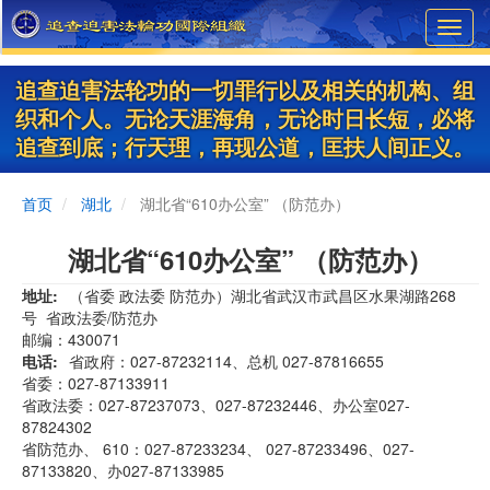
Skip
Toggl
to
navig
main
content
追查迫害法轮功的一切罪行以及相关的机构、组
织和个人。无论天涯海角，无论时日长短，必将
追查到底；行天理，再现公道，匡扶人间正义。
首页
湖北
湖北省“610办公室” （防范办）
湖北省“610办公室” （防范办）
地址
​（省委 政法委 防范办）湖北省武汉市武昌区水果湖路268
号 省政法委/防范办
邮编：430071
电话
省政府：027-87232114、总机 027-87816655
省委：027-87133911
省政法委：027-87237073、027-87232446、办公室027-
87824302
省防范办、 610：027-87233234、 027-87233496、027-
87133820、办027-87133985