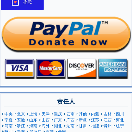
捐款
责任人
中央
北京
上海
天津
重庆
云南
其他
内蒙
吉林
四川
宁夏
安徽
山东
山西
广东
广西
新疆
江苏
江西
河北
河南
浙江
海南
海外
湖北
湖南
甘肃
福建
贵州
辽宁
陕西
青海
黑龙江
香港
全国