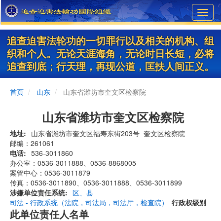
Skip
Toggl
to
navig
main
content
追查迫害法轮功的一切罪行以及相关的机构、组
织和个人。无论天涯海角，无论时日长短，必将
追查到底；行天理，再现公道，匡扶人间正义。
首页
山东
山东省潍坊市奎文区检察院
山东省潍坊市奎文区检察院
地址
山东省潍坊市奎文区福寿东街203号 奎文区检察院
邮编：261061
电话
536-3011860
办公室：0536-3011888、0536-8868005
案管中心：0536-3011879
传真：0536-3011890、0536-3011888、0536-3011899
涉嫌单位责任系统
区、县
司法 - 行政系统（法院，司法局，司法厅，检查院）
行政权级别
此单位责任人名单