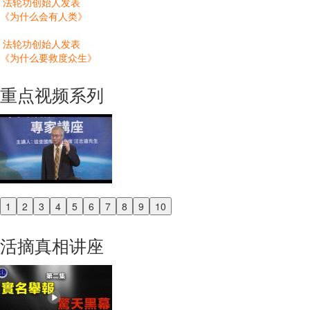
法轮功创始人发表
《为什么会有人类》
法轮功创始人发表
《为什么要救度众生》
重点视频系列
1
2
3
4
5
6
7
8
9
10
Previous
Next
活摘真相讲座