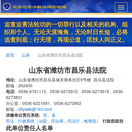
Skip
Toggl
to
navig
main
content
追查迫害法轮功的一切罪行以及相关的机构、组
织和个人。无论天涯海角，无论时日长短，必将
追查到底；行天理，再现公道，匡扶人间正义。
首页
山东
山东省潍坊市昌乐县法院
山东省潍坊市昌乐县法院
地址
山东省潍坊市昌乐县城关商务社区9号楼 昌乐县法院
邮编：262400
电话
0536-6761113、0536-6272910、0536-6273918、0536-
6273831
办公室：0536-6221691、0536-6273902
邮箱：
clfyswb@163.com
涉嫌单位责任系统
区、县
司法 - 行政系统（法院，司法局，司法厅，检查院）
行政权级别
此单位责任人名单