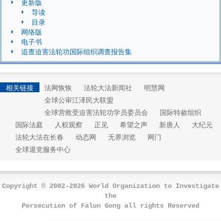
更新版
导读
目录
网络版
电子书
追查迫害法轮功国际组织调查报告集
相关链接
法网恢恢
法轮大法新闻社
明慧网
全球公审江泽民大联盟
全球营救受迫害法轮功学员委员会
国际特赦组织
国际法庭
人权观察
正见
希望之声
新唐人
大纪元
法轮大法在长春
动态网
无界浏览
网门
全球退党服务中心
Copyright © 2002-2026 World Organization to Investigate
the
Persecution of Falun Gong all rights Reserved