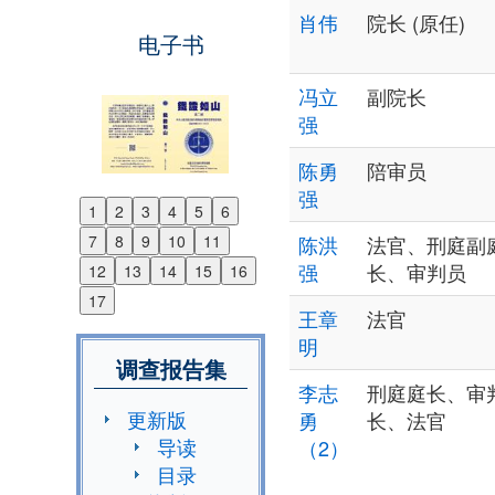
肖伟
院长 (原任)
电子书
冯立
副院长
强
陈勇
陪审员
强
1
2
3
4
5
6
Previous
7
8
9
10
11
陈洪
法官、刑庭副
Next
强
长、审判员
12
13
14
15
16
17
王章
法官
明
调查报告集
李志
刑庭庭长、审
更新版
勇
长、法官
导读
（2）
目录