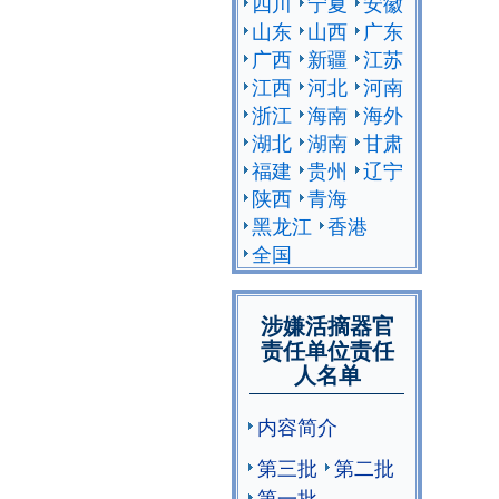
四川
宁夏
安徽
山东
山西
广东
广西
新疆
江苏
江西
河北
河南
浙江
海南
海外
湖北
湖南
甘肃
福建
贵州
辽宁
陕西
青海
黑龙江
香港
全国
涉嫌活摘器官
责任单位责任
人名单
内容简介
第三批
第二批
第一批