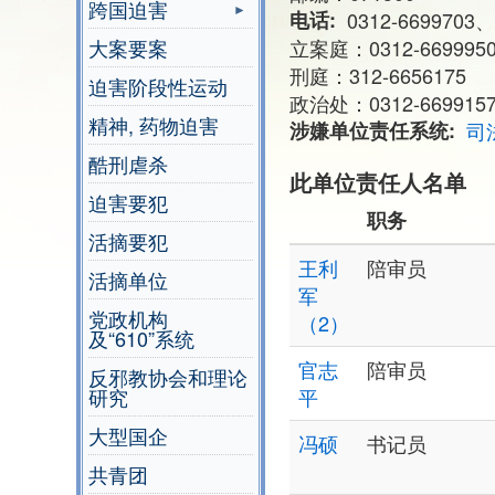
跨国迫害
电话
0312-6699703、
大案要案
立案庭：0312-669995
刑庭：312-6656175
迫害阶段性运动
政治处：0312-669915
精神, 药物迫害
涉嫌单位责任系统
司
酷刑虐杀
此单位责任人名单
迫害要犯
职务
活摘要犯
王利
陪审员
活摘单位
军
党政机构
（2）
及“610”系统
官志
陪审员
反邪教协会和理论
研究
平
大型国企
冯硕
书记员
共青团