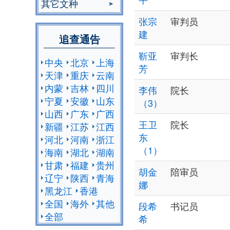
其它文种
张宗
审判员
建
追查通告
靳亚
审判长
中央
北京
上海
芳
天津
重庆
云南
内蒙
吉林
四川
李伟
院长
宁夏
安徽
山东
（3）
山西
广东
广西
王卫
院长
新疆
江苏
江西
东
河北
河南
浙江
（1）
海南
湖北
湖南
甘肃
福建
贵州
胡金
陪审员
辽宁
陕西
青海
娜
黑龙江
香港
全国
海外
其他
段希
书记员
全部
希