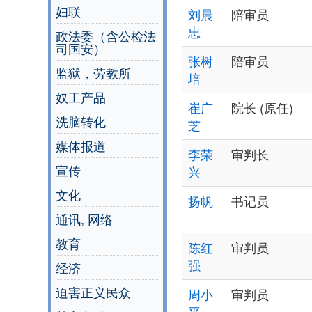
妇联
刘晨
陪审员
忠
政法委（含公检法
司国安）
张树
陪审员
监狱，劳教所
培
奴工产品
崔广
院长 (原任)
洗脑转化
芝
媒体报道
李荣
审判长
宣传
兴
文化
扬帆
书记员
通讯, 网络
教育
陈红
审判员
强
经济
迫害正义民众
周小
审判员
平