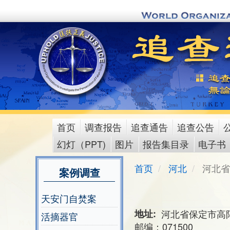
Skip
to
main
content
首页
调查报告
追查通告
追查公告
main
幻灯（PPT)
图片
报告集目录
电子书
menu
首页
河北
河北省
案例调查
天安门自焚案
地址
河北省保定市高
活摘器官
邮编：071500