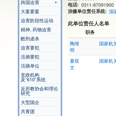
跨国迫害
电话
0311-87091900
大案要案
涉嫌单位责任系统
国
迫害阶段性运动
此单位责任人名单
精神, 药物迫害
职务
酷刑虐杀
陶维
国家机
迫害要犯
明
活摘要犯
夏双
国家机
活摘单位
文
党政机构
及“610”系统
反邪教协会和理论
研究
大型国企
共青团