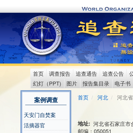
Skip
to
main
content
首页
调查报告
追查通告
追查公告
main
幻灯（PPT)
图片
报告集目录
电子书
menu
首页
河北
河北省
案例调查
天安门自焚案
地址
河北省石家庄市合
活摘器官
邮编：050051