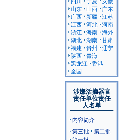
四川
宁夏
安徽
山东
山西
广东
广西
新疆
江苏
江西
河北
河南
浙江
海南
海外
湖北
湖南
甘肃
福建
贵州
辽宁
陕西
青海
黑龙江
香港
全国
涉嫌活摘器官
责任单位责任
人名单
内容简介
第三批
第二批
第一批