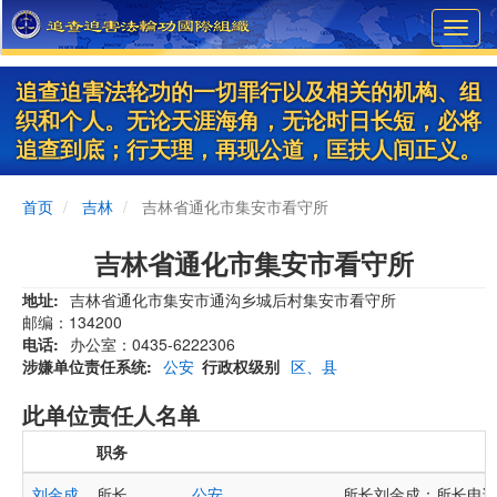
Skip
Toggl
to
navig
main
content
追查迫害法轮功的一切罪行以及相关的机构、组
织和个人。无论天涯海角，无论时日长短，必将
追查到底；行天理，再现公道，匡扶人间正义。
首页
吉林
吉林省通化市集安市看守所
吉林省通化市集安市看守所
地址
吉林省通化市集安市通沟乡城后村集安市看守所
邮编：134200
电话
办公室：0435-6222306
涉嫌单位责任系统
公安
行政权级别
区、县
此单位责任人名单
职务
刘金成
所长
公安
所长刘金成：所长电话 043