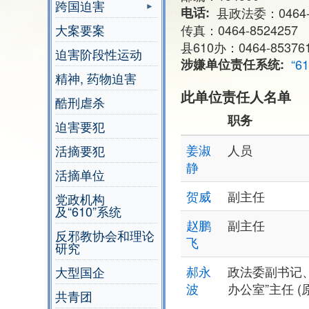
跨国迫害
电话
县政法委：0464-
大案要案
传真：0464-8524257
县610办：0464-85376
迫害阶段性运动
涉嫌单位责任系统
“6
精神, 药物迫害
此单位责任人名单
酷刑虐杀
职务
迫害要犯
姜淑
人员
活摘要犯
静
活摘单位
贺威
副主任
党政机构
及“610”系统
赵鹏
副主任
反邪教协会和理论
飞
研究
郝永
政法委副书记、“
大型国企
波
办公室”主任 (
共青团