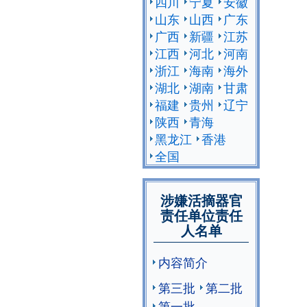
四川
宁夏
安徽
山东
山西
广东
广西
新疆
江苏
江西
河北
河南
浙江
海南
海外
湖北
湖南
甘肃
福建
贵州
辽宁
陕西
青海
黑龙江
香港
全国
涉嫌活摘器官
责任单位责任
人名单
内容简介
第三批
第二批
第一批