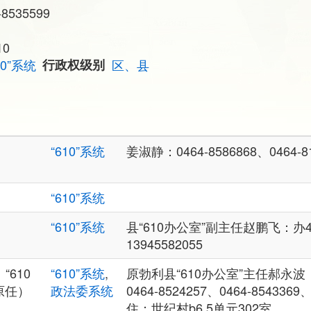
8535599
10
10”系统
行政权级别
区、县
“610”系统
姜淑静：0464-8586868、0464-8
“610”系统
“610”系统
县“610办公室”副主任赵鹏飞：办464
13945582055
610
“610”系统
,
原勃利县“610办公室”主任郝永波 
原任）
政法委系统
0464-8524257、0464-8543369
住：世纪村b6 5单元302室