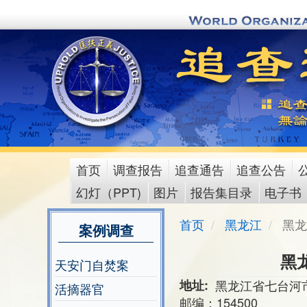
Skip
to
main
content
首页
调查报告
追查通告
追查公告
main
幻灯（PPT)
图片
报告集目录
电子书
menu
首页
黑龙江
黑龙
案例调查
黑
天安门自焚案
地址
黑龙江省七台河
活摘器官
邮编：154500