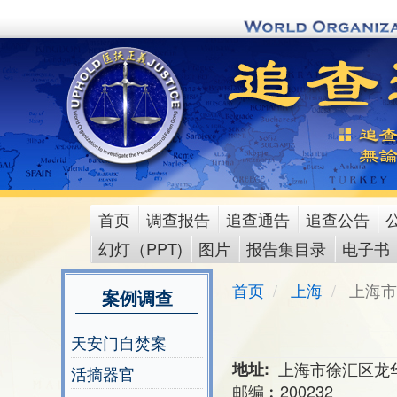
Skip
to
main
content
首页
调查报告
追查通告
追查公告
main
幻灯（PPT)
图片
报告集目录
电子书
menu
首页
上海
上海市
案例调查
天安门自焚案
地址
上海市徐汇区龙华
活摘器官
邮编︰200232