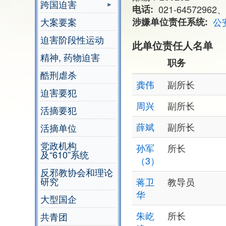
跨国迫害
电话
021-64572962、
大案要案
涉嫌单位责任系统
公
迫害阶段性运动
此单位责任人名单
精神, 药物迫害
职务
酷刑虐杀
龚伟
副所长
迫害要犯
周兴
副所长
活摘要犯
薛斌
副所长
活摘单位
党政机构
孙军
所长
及“610”系统
（3）
反邪教协会和理论
研究
蒋卫
教导员
华
大型国企
朱屹
所长
共青团