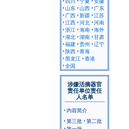
四川
宁夏
安徽
山东
山西
广东
广西
新疆
江苏
江西
河北
河南
浙江
海南
海外
湖北
湖南
甘肃
福建
贵州
辽宁
陕西
青海
黑龙江
香港
全国
涉嫌活摘器官
责任单位责任
人名单
内容简介
第三批
第二批
第一批