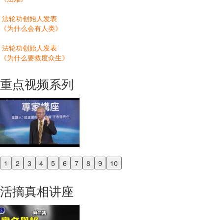
法轮功创始人发表
《为什么会有人类》
法轮功创始人发表
《为什么要救度众生》
重点视频系列
1
2
3
4
5
6
7
8
9
10
Previous
Next
活摘真相讲座