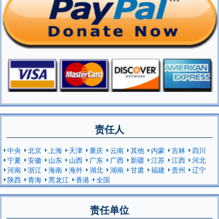
责任人
中央
北京
上海
天津
重庆
云南
其他
内蒙
吉林
四川
宁夏
安徽
山东
山西
广东
广西
新疆
江苏
江西
河北
河南
浙江
海南
海外
湖北
湖南
甘肃
福建
贵州
辽宁
陕西
青海
黑龙江
香港
全国
责任单位