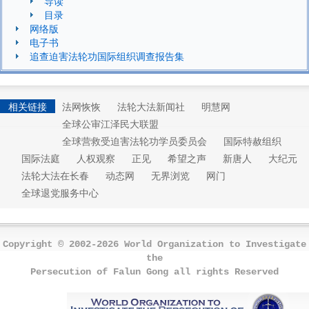
导读
目录
网络版
电子书
追查迫害法轮功国际组织调查报告集
相关链接
法网恢恢
法轮大法新闻社
明慧网
全球公审江泽民大联盟
全球营救受迫害法轮功学员委员会
国际特赦组织
国际法庭
人权观察
正见
希望之声
新唐人
大纪元
法轮大法在长春
动态网
无界浏览
网门
全球退党服务中心
Copyright © 2002-2026 World Organization to Investigate
the
Persecution of Falun Gong all rights Reserved