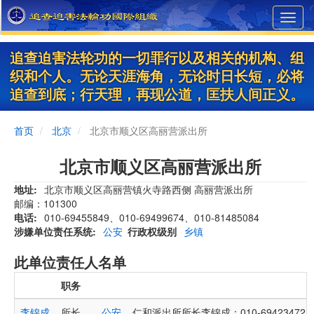
Skip
Toggl
to
navig
main
content
追查迫害法轮功的一切罪行以及相关的机构、组
织和个人。无论天涯海角，无论时日长短，必将
追查到底；行天理，再现公道，匡扶人间正义。
首页
北京
北京市顺义区高丽营派出所
北京市顺义区高丽营派出所
地址
北京市顺义区高丽营镇火寺路西侧 高丽营派出所
邮编：101300
电话
010-69455849、010-69499674、010-81485084
涉嫌单位责任系统
公安
行政权级别
乡镇
此单位责任人名单
职务
李锦成
所长
公安
仁和派出所所长李锦成：010-69423472