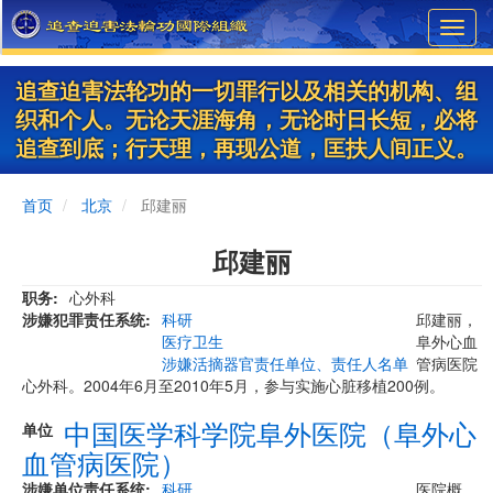
Skip
Toggl
to
navig
main
content
追查迫害法轮功的一切罪行以及相关的机构、组
织和个人。无论天涯海角，无论时日长短，必将
追查到底；行天理，再现公道，匡扶人间正义。
首页
北京
邱建丽
邱建丽
职务
心外科
涉嫌犯罪责任系统
科研
邱建丽，
医疗卫生
阜外心血
涉嫌活摘器官责任单位、责任人名单
管病医院
心外科。2004年6月至2010年5月，参与实施心脏移植200例。
中国医学科学院阜外医院（阜外心
单位
血管病医院）
涉嫌单位责任系统
科研
医院概