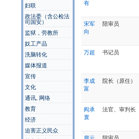
有
妇联
政法委（含公检法
司国安）
宋军
陪审员
向
监狱，劳教所
奴工产品
万超
书记员
洗脑转化
媒体报道
宣传
李成
院长（原任）
文化
富
通讯, 网络
教育
阎承
法官、审判长
寰
经济
迫害正义民众
扈云
陪审员