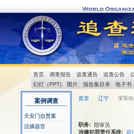
Skip
to
main
content
首页
调查报告
追查通告
追查公告
main
幻灯（PPT)
图片
报告集目录
电子书
menu
首页
辽宁
宋军向
案例调查
天安门自焚案
职务
陪审员
活摘器官
涉嫌犯罪责任系统
司