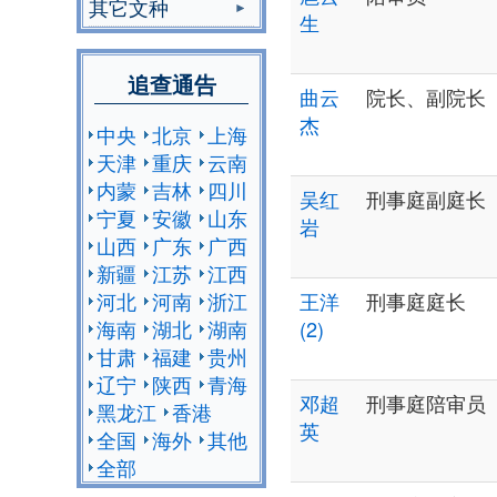
其它文种
生
追查通告
曲云
院长、副院长
杰
中央
北京
上海
天津
重庆
云南
内蒙
吉林
四川
吴红
刑事庭副庭长
宁夏
安徽
山东
岩
山西
广东
广西
新疆
江苏
江西
河北
河南
浙江
王洋
刑事庭庭长
海南
湖北
湖南
(2)
甘肃
福建
贵州
辽宁
陕西
青海
邓超
刑事庭陪审员
黑龙江
香港
英
全国
海外
其他
全部