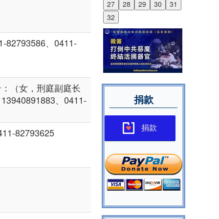
27
28
29
30
31
32
2793586、0411-
岩：（女，刑庭副庭长
捐款
40891883、0411-
捐款
-82793625