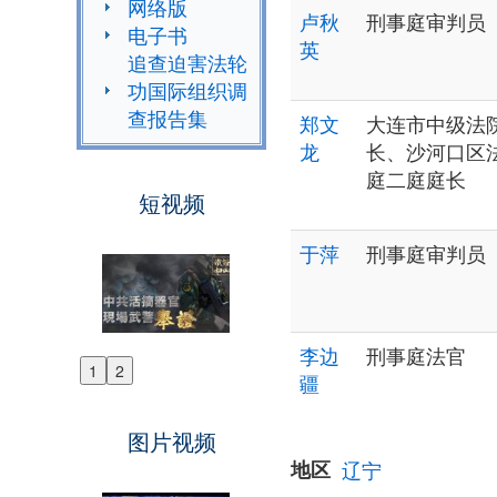
网络版
卢秋
刑事庭审判员
电子书
英
追查迫害法轮
功国际组织调
查报告集
郑文
大连市中级法
龙
长、沙河口区
庭二庭庭长
短视频
于萍
刑事庭审判员
李边
刑事庭法官
1
2
疆
Previous
Next
图片视频
地区
辽宁