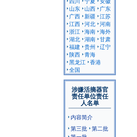
四川
宁夏
安徽
山东
山西
广东
广西
新疆
江苏
江西
河北
河南
浙江
海南
海外
湖北
湖南
甘肃
福建
贵州
辽宁
陕西
青海
黑龙江
香港
全国
涉嫌活摘器官
责任单位责任
人名单
内容简介
第三批
第二批
第一批