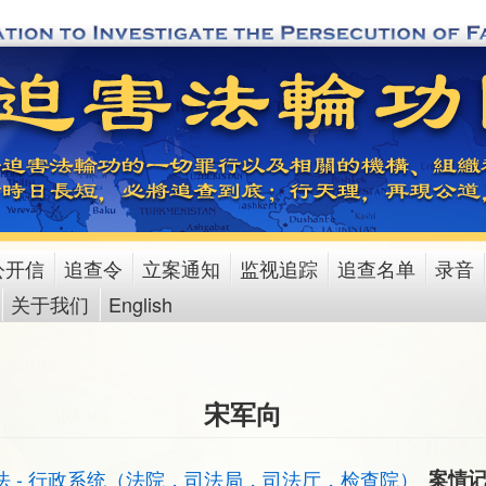
公开信
追查令
立案通知
监视追踪
追查名单
录音
关于我们
English
宋军向
法 - 行政系统（法院，司法局，司法厅，检查院）
案情