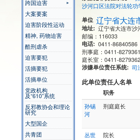
跨国迫害
沙河口区法院对法轮功
大案要案
辽宁省大连
单位
迫害阶段性运动
地址
辽宁省大连市沙河
精神, 药物迫害
邮编：116033
电话
0411-8684058
酷刑虐杀
刑事庭：0411-827936
迫害要犯
庭长室：0411-827936
涉嫌单位责任系统
司
活摘要犯
活摘单位
此单位责任人名单
党政机构
职务
及“610”系统
孙锡
刑庭庭长
反邪教协会和理论
研究
河
大型国企
共青团
丛世
院长