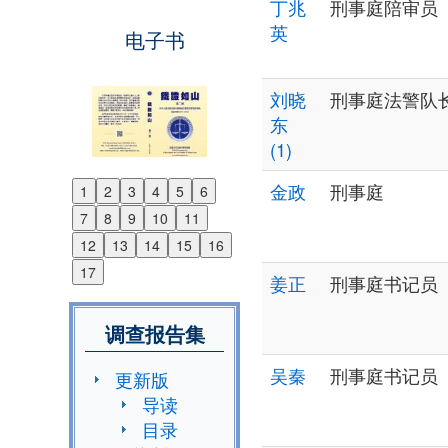
丁兆
刑事庭陪审员
英
电子书
刘晓
刑事庭法警队
东
(1)
金政
刑事庭
1
2
3
4
5
6
Previous
7
8
9
10
11
Next
12
13
14
15
16
17
姜正
刑事庭书记员
调查报告集
吴秦
刑事庭书记员
更新版
导读
目录