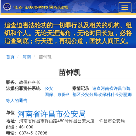
Skip
Toggl
to
navig
main
content
追查迫害法轮功的一切罪行以及相关的机构、组
织和个人。无论天涯海角，无论时日长短，必将
追查到底；行天理，再现公道，匡扶人间正义。
首页
河南
苗钟凯
苗钟凯
职务
政保科科长
涉嫌犯罪责任系统
公安
案情记录
追查河南省许昌市魏
国保、政保科
都区公安分局政保科科长孙丽娜
等人的通告
河南省许昌市公安局
单位
地址
河南省许昌市许由路480号许昌公安大厦 许昌市公安局
邮编：461000
电话
0374-5137898