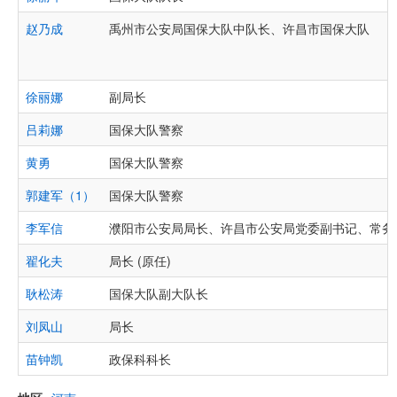
赵乃成
禹州市公安局国保大队中队长、许昌市国保大队
徐丽娜
副局长
吕莉娜
国保大队警察
黄勇
国保大队警察
郭建军（1）
国保大队警察
李军信
濮阳市公安局局长、许昌市公安局党委副书记、常务副
翟化夫
局长 (原任)
耿松涛
国保大队副大队长
刘凤山
局长
苗钟凯
政保科科长