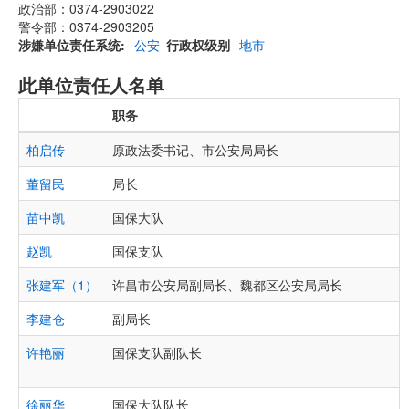
政治部：0374-2903022
警令部：0374-2903205
涉嫌单位责任系统
公安
行政权级别
地市
此单位责任人名单
职务
柏启传
原政法委书记、市公安局局长
董留民
局长
苗中凯
国保大队
赵凯
国保支队
张建军（1）
许昌市公安局副局长、魏都区公安局局长
李建仓
副局长
许艳丽
国保支队副队长
徐丽华
国保大队队长