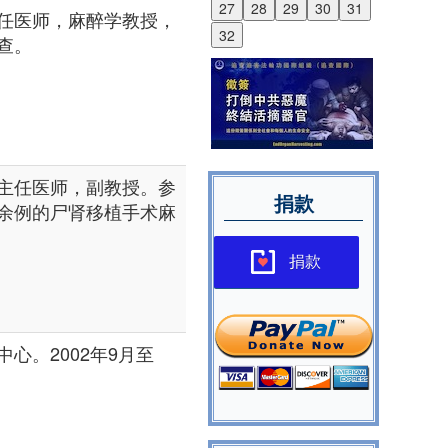
27
28
29
30
31
任医师，麻醉学教授，
32
查。
主任医师，副教授。参
捐款
余例的尸肾移植手术麻
捐款
心。2002年9月至