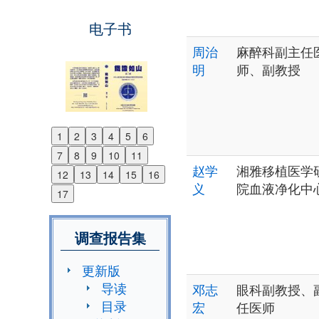
电子书
周治
麻醉科副主任
明
师、副教授
1
2
3
4
5
6
Previous
7
8
9
10
11
Next
赵学
湘雅移植医学
12
13
14
15
16
义
院血液净化中
17
调查报告集
更新版
导读
邓志
眼科副教授、
目录
宏
任医师