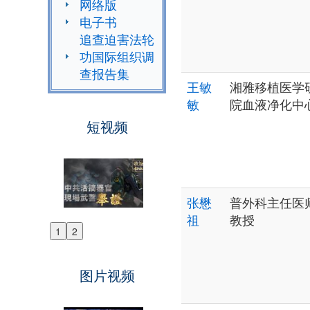
网络版
电子书
追查迫害法轮
功国际组织调
查报告集
王敏
湘雅移植医学
敏
院血液净化中
短视频
张懋
普外科主任医
祖
教授
1
2
Previous
Next
图片视频