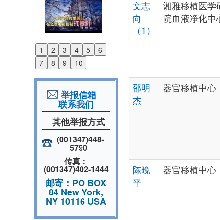
文志
湘雅移植医学
向
院血液净化中
（1）
1
2
3
4
5
6
Previous
7
8
9
10
Next
邵明
器官移植中心
举报信箱
杰
联系我们
其他举报方式
(001347)448-
5790
传真：
陈晚
器官移植中心
(001347)402-1444
平
邮寄：PO BOX
84 New York,
NY 10116 USA