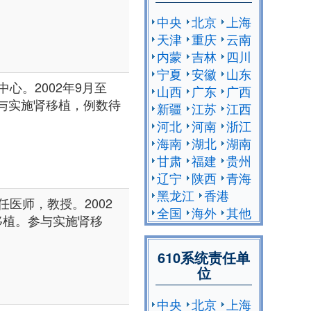
中央
北京
上海
天津
重庆
云南
内蒙
吉林
四川
宁夏
安徽
山东
心。2002年9月至
山西
广东
广西
参与实施肾移植，例数待
新疆
江苏
江西
河北
河南
浙江
海南
湖北
湖南
甘肃
福建
贵州
辽宁
陕西
青海
黑龙江
香港
医师，教授。2002
全国
海外
其他
肝移植。参与实施肾移
610系统责任单
位
中央
北京
上海