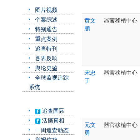
图片视频
个案综述
黄文
器官移植中心
鹏
特别通告
重点案例
追查特刊
各界反响
舆论史鉴
宋忠
器官移植中心
全球监视追踪
于
系统
追查国际
活摘真相
元文
器官移植中心
一周追查动态
勇
举报信箱