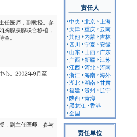
责任人
中央
北京
上海
主任医师，副教授。参
天津
重庆
云南
如胸腺胰腺联合移植，
其他
内蒙
吉林
待查。
四川
宁夏
安徽
山东
山西
广东
广西
新疆
江苏
江西
河北
河南
心。2002年9月至
浙江
海南
海外
湖北
湖南
甘肃
福建
贵州
辽宁
陕西
青海
黑龙江
香港
全国
授，副主任医师。参与
责任单位