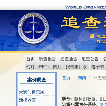
Skip
to
main
content
首页
调查报告
追查通告
追查公告
main
幻灯（PPT)
图片
报告集目录
电子书
menu
首页
湖南
邓志宏
案例调查
天安门自焚案
职务
眼科副教授、副
活摘器官
涉嫌犯罪责任系统
教