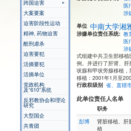
跨国迫害
医
大案要案
涉
迫害阶段性运动
中南大学湘
单位
精神, 药物迫害
涉嫌单位责任系统
教
医
酷刑虐杀
涉
迫害要犯
式组建中共卫生部移植
例。并进行了肝肾、肝
活摘要犯
状腺和甲状旁腺移植，肝
活摘单位
移植：2001年1月至2
党政机构
行政权级别
省、直辖
及“610”系统
此单位责任人名单
反邪教协会和理论
研究
职务
大型国企
彭博
肾脏移植、肝
共青团
植