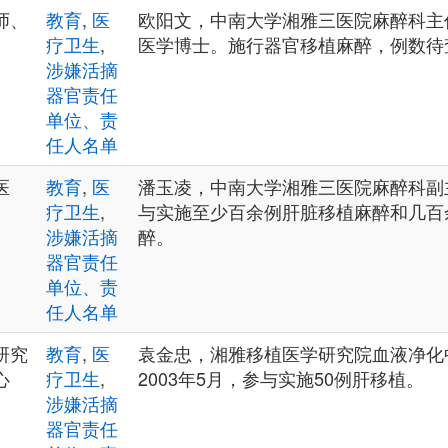
师、
教育
,
医
欧阳文，中南大学湘雅三医院麻醉科主
疗卫生
,
医学博士。施行器官移植麻醉，例数待
涉嫌活摘
器官责任
单位、责
任人名单
医
教育
,
医
潘玉凌，中南大学湘雅三医院麻醉科副
疗卫生
,
与实施至少百余例肝脏移植麻醉和几百
涉嫌活摘
醉。
器官责任
单位、责
任人名单
研究
教育
,
医
袁金忠，湘雅移植医学研究院血液净化中
心
疗卫生
,
2003年5月，参与实施50例肝移植。
涉嫌活摘
器官责任