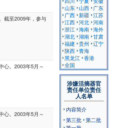
四川
宁夏
安徽
山东
山西
广东
广西
新疆
江苏
截至2009年，参与
江西
河北
河南
浙江
海南
海外
湖北
湖南
甘肃
福建
贵州
辽宁
陕西
青海
黑龙江
香港
全国
心。2003年5月～
。
涉嫌活摘器官
责任单位责任
人名单
内容简介
心。2003年5月～
第三批
第二批
。
第一批