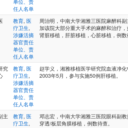
单位、责
任人名单
医
教育
,
医
周治明，中南大学湘雅三医院麻醉科副
疗卫生
,
加该院大部分重大手术的麻醉和治疗，
涉嫌活摘
肾脏移植，肝脏移植，心脏移植，例数
器官责任
单位、责
任人名单
研究
教育
,
医
赵学义，湘雅移植医学研究院血液净化中
心
疗卫生
,
2003年5月，参与实施50例肝移植。
涉嫌活摘
器官责任
单位、责
任人名单
副主
教育
,
医
邓志宏，中南大学湘雅三医院眼科副教
疗卫生
,
穿透/板层角膜移植，例数待查。