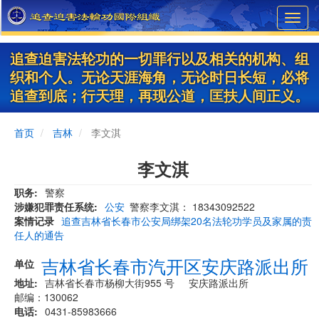
Skip
Toggl
to
navig
main
content
追查迫害法轮功的一切罪行以及相关的机构、组
织和个人。无论天涯海角，无论时日长短，必将
追查到底；行天理，再现公道，匡扶人间正义。
首页
吉林
李文淇
李文淇
职务
警察
涉嫌犯罪责任系统
公安
警察李文淇： 18343092522
案情记录
追查吉林省长春市公安局绑架20名法轮功学员及家属的责
任人的通告
吉林省长春市汽开区安庆路派出所
单位
地址
吉林省长春市杨柳大街955 号 安庆路派出所
邮编：130062
电话
0431-85983666