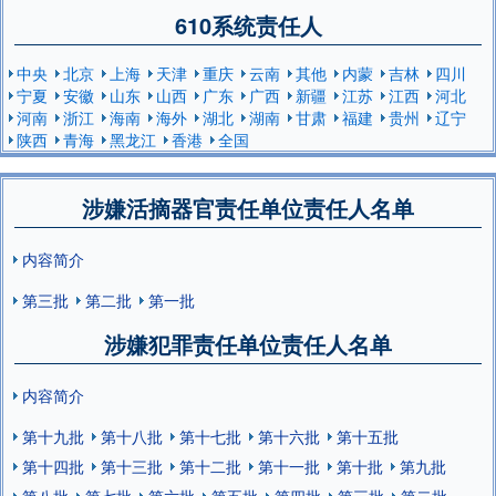
610系统责任人
中央
北京
上海
天津
重庆
云南
其他
内蒙
吉林
四川
宁夏
安徽
山东
山西
广东
广西
新疆
江苏
江西
河北
河南
浙江
海南
海外
湖北
湖南
甘肃
福建
贵州
辽宁
陕西
青海
黑龙江
香港
全国
涉嫌活摘器官责任单位责任人名单
内容简介
第三批
第二批
第一批
涉嫌犯罪责任单位责任人名单
内容简介
第十九批
第十八批
第十七批
第十六批
第十五批
第十四批
第十三批
第十二批
第十一批
第十批
第九批
第八批
第七批
第六批
第五批
第四批
第三批
第二批