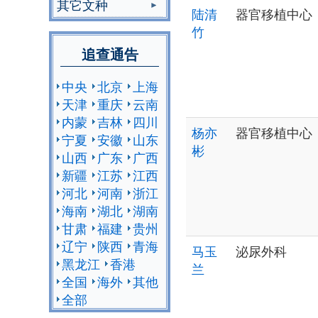
其它文种
陆清
器官移植中心
竹
追查通告
中央
北京
上海
天津
重庆
云南
内蒙
吉林
四川
杨亦
器官移植中心
宁夏
安徽
山东
彬
山西
广东
广西
新疆
江苏
江西
河北
河南
浙江
海南
湖北
湖南
甘肃
福建
贵州
辽宁
陕西
青海
马玉
泌尿外科
黑龙江
香港
兰
全国
海外
其他
全部