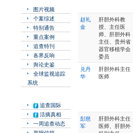
图片视频
个案综述
赵礼
肝胆外科教
金
授、主任医
特别通告
师、肝胆外科
重点案例
主任、贵州省
追查特刊
器官移植学会
各界反响
委员
舆论史鉴
兑丹
肝胆外科主任
全球监视追踪
华
医师
系统
追查国际
活摘真相
彭慈
肝胆外科主任
一周追查动态
军
医师、肝胆外
举报信箱