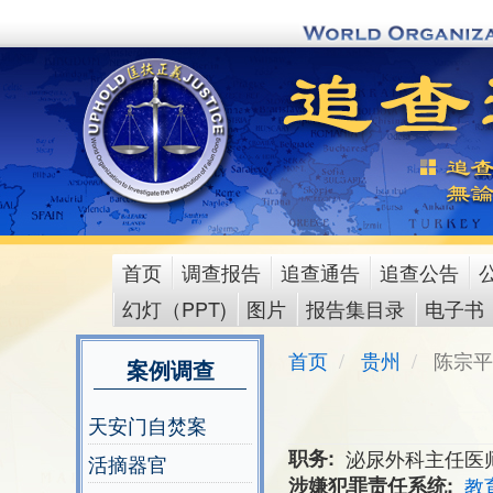
Skip
to
main
content
首页
调查报告
追查通告
追查公告
main
幻灯（PPT)
图片
报告集目录
电子书
menu
首页
贵州
陈宗平
案例调查
天安门自焚案
职务
泌尿外科主任医
活摘器官
涉嫌犯罪责任系统
教