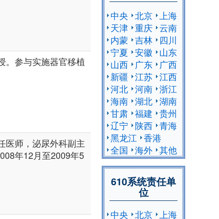
中央
北京
上海
天津
重庆
云南
内蒙
吉林
四川
宁夏
安徽
山东
授。参与实施器官移植
山西
广东
广西
新疆
江苏
江西
河北
河南
浙江
海南
湖北
湖南
甘肃
福建
贵州
辽宁
陕西
青海
黑龙江
香港
任医师，泌尿外科副主
全国
海外
其他
8年12月至2009年5
610系统责任单
位
中央
北京
上海