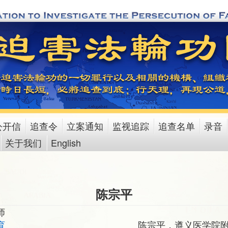
公开信
追查令
立案通知
监视追踪
追查名单
录音
关于我们
English
陈宗平
师
育
陈宗平，遵义医学院