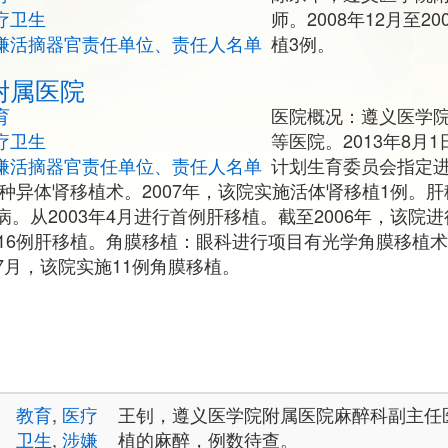
疗卫生
师。2008年12月至2
嫌活摘器官责任单位、责任人名单
植3例。
附属医院
育
医院概况：遵义医学
疗卫生
等医院。2013年8月
嫌活摘器官责任单位、责任人名单
计划生育委员会指定
同种异体肾移植术。2007年，该院实施活体肾移植1例。
。从2003年4月进行首例肝移植。截至2006年，该院
行16例肝移植。角膜移植：眼科进行项目有光学角膜移植
1年7月，该院实施11例角膜移植。
教育
,
医疗
王钊，遵义医学院附属医院麻醉科副主任
卫生
,
涉嫌
植的麻醉，例数待查。