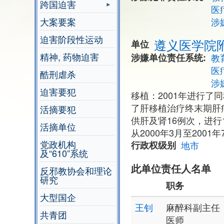
跨国迫害
医
大案要案
涉
迫害阶段性运动
遵义医学院
单位
精神, 药物迫害
涉嫌单位责任系统
教
医
酷刑虐杀
涉
迫害要犯
移植：2001年进行了
了肝移植治疗终末期肝病
活摘要犯
供肝及肾16例次，进
活摘单位
从2000年3月至200
党政机构
行政权级别
地市
及“610”系统
此单位责任人名单
反邪教协会和理论
研究
职务
大型国企
王钊
麻醉科副主任
共青团
医师