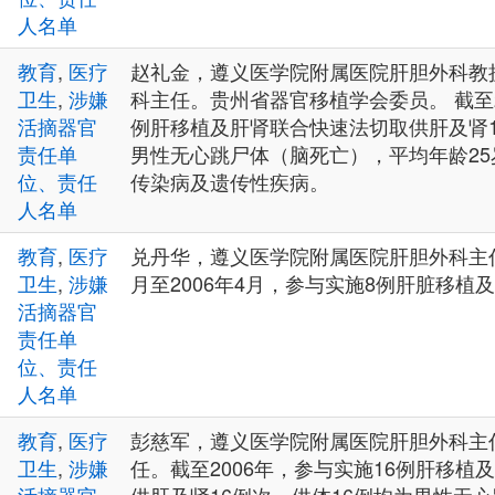
人名单
教育
,
医疗
赵礼金，遵义医学院附属医院肝胆外科教
卫生
,
涉嫌
科主任。贵州省器官移植学会委员。 截至2
活摘器官
例肝移植及肝肾联合快速法切取供肝及肾1
责任单
男性无心跳尸体（脑死亡），平均年龄25岁
位、责任
传染病及遗传性疾病。
人名单
教育
,
医疗
兑丹华，遵义医学院附属医院肝胆外科主任医
卫生
,
涉嫌
月至2006年4月，参与实施8例肝脏移植
活摘器官
责任单
位、责任
人名单
教育
,
医疗
彭慈军，遵义医学院附属医院肝胆外科主
卫生
,
涉嫌
任。截至2006年，参与实施16例肝移植