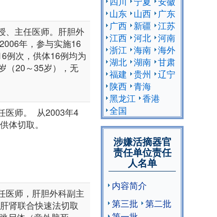
四川
宁夏
安徽
山东
山西
广东
广西
新疆
江苏
授、主任医师。肝胆外
江西
河北
河南
006年，参与实施16
浙江
海南
海外
6例次，供体16例均为
湖北
湖南
甘肃
（20～35岁），无
福建
贵州
辽宁
陕西
青海
黑龙江
香港
全国
师。 从2003年4
及供体切取。
涉嫌活摘器官
责任单位责任
人名单
内容简介
任医师，肝胆外科副主
第三批
第二批
及肝肾联合快速法切取
第一批