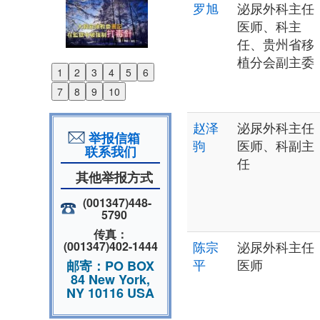
罗旭
泌尿外科主任
医师、科主
任、贵州省移
植分会副主委
1
2
3
4
5
6
Previous
7
8
9
10
Next
赵泽
泌尿外科主任
举报信箱
驹
医师、科副主
联系我们
任
其他举报方式
(001347)448-
5790
传真：
陈宗
泌尿外科主任
(001347)402-1444
平
医师
邮寄：PO BOX
84 New York,
NY 10116 USA