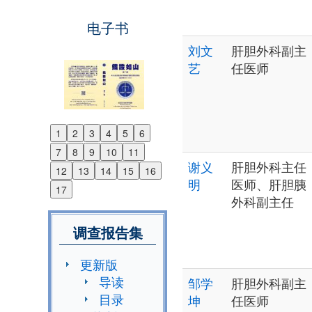
电子书
刘文
肝胆外科副主
艺
任医师
1
2
3
4
5
6
Previous
7
8
9
10
11
Next
谢义
肝胆外科主任
12
13
14
15
16
明
医师、肝胆胰
17
外科副主任
调查报告集
更新版
导读
邹学
肝胆外科副主
目录
坤
任医师